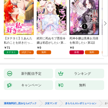
【タテヨミ】1.あんた
絶対に死ぬモブ悪役令
死神令嬢は黒幕お兄様
レベ
私のことを好きだった
嬢は初恋がしたい 第1
を救済したい 第1話
なり
の？
話
71
0
0
0
タテヨミ
試読フル
無料
新着
無料
新刊配信予定
ランキング
キャンペーン
無料
漫画無料試し読みならdブック
少女マンガ
きらりん☆レボリューション
き