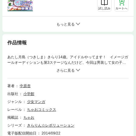
試し読み
カートへ
もっと見る
作品情報
あたし月島（つきしま）きらり14歳。アイドルやってます！ イメージガ
ールオーディションも第3ステージなんだけど、今回は男装して女の子を
エスコートすること。でも女の子をドキドキさせるなんてわかんないよ
～！？ ついに伝説のアイドルラブコメディー、感動の最終巻！！
著者
中原杏
出版社
小学館
ジャンル
少女マンガ
レーベル
ちゃおコミックス
掲載誌
ちゃお
シリーズ
きらりん☆レボリューション
電子版配信開始日
2014/09/22