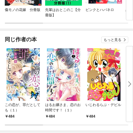
傷モノの花嫁 分冊版
先輩はおとこのこ【分
ピンクとハバネロ
恋と
冊版】
同じ作者の本
もっと見る
この恋が、罪だとして
はるお嬢さま、恋のお
いじわるらぶ・デビル
オト
も（１）
時間です！（１）
484
484
484
4