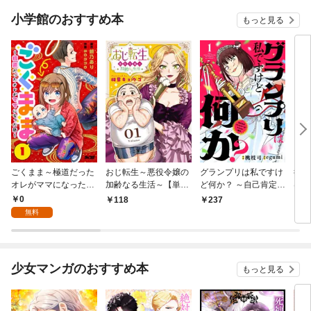
小学館のおすすめ本
もっと見る
ごくまま～極道だった
おじ転生～悪役令嬢の
グランプリは私ですけ
後宮
オレがママになった話
加齢なる生活～【単
ど何か？ ～自己肯定モ
は謎
～【単話】（１）
話】（１）
ンスターのミスコン無
（１
0
118
237
2
双～【単話】（１）
無料
少女マンガのおすすめ本
もっと見る