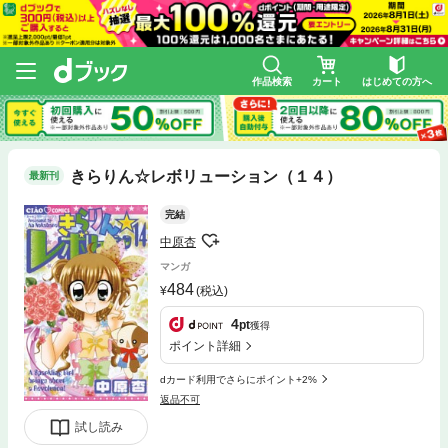
作品検索
カート
はじめての方へ
きらりん☆レボリューション（１４）
最新刊
完結
中原杏
マンガ
484
(税込)
4
pt
獲得
ポイント詳細
dカード利用でさらにポイント+2%
返品不可
試し読み