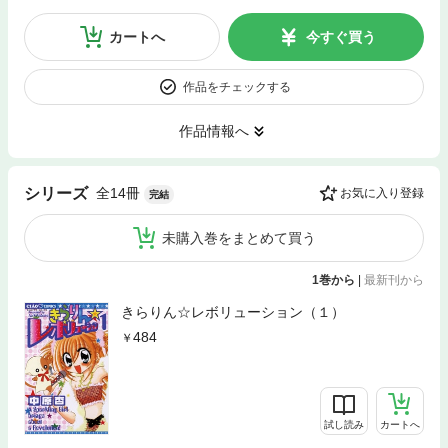
カートへ
今すぐ買う
作品をチェックする
作品情報へ
全14冊
シリーズ
お気に入り登録
完結
未購入巻をまとめて買う
1巻から
|
最新刊から
きらりん☆レボリューション（１）
484
試し読み
カートへ