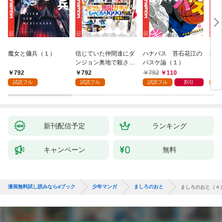
魔女と傭兵（１）
信じていた仲間達にダ
ハナバス 苔石花江の
追放
ンジョン奥地で殺され
バスケ論（１）
『自
かけたがギフト『無限
領地
792
792
792
110
7
ガチャ』でレベル９９
強の
試読フル
試読フル
試読フル
割引
試
９９の仲間達を手に入
～最
れて元パーティーメン
で始
バーと世界に復讐＆
拓ス
『ざまぁ！』します！
（１
（１）
新刊配信予定
ランキング
キャンペーン
無料
漫画無料試し読みならdブック
少年マンガ
ましろのおと
ましろのおと（４