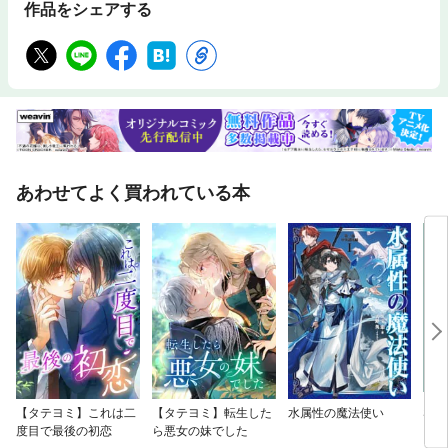
作品をシェアする
あわせてよく買われている本
【タテヨミ】これは二
【タテヨミ】転生した
水属性の魔法使い
SPY
度目で最後の初恋
ら悪女の妹でした