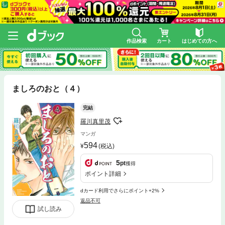
作品検索
カート
はじめての方へ
ましろのおと（４）
完結
羅川真里茂
マンガ
594
(税込)
5
pt
獲得
ポイント詳細
dカード利用でさらにポイント+2%
返品不可
試し読み