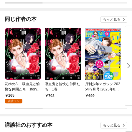
同じ作者の本
もっと見る
花ゆめAi 吸血鬼と愉
吸血鬼と愉快な仲間た
月刊少年マガジン 202
まし
快な仲間たち story0
ち 1巻
5年9月号 [2025年8月6
フ
1
日発売]
き特
165
702
699
1,
試読フル
講談社のおすすめ本
もっと見る