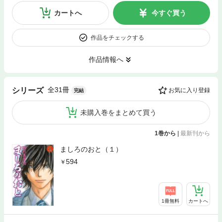
カートへ
今すぐ買う
作品をチェックする
作品情報へ
全31冊
シリーズ
お気に入り登録
完結
未購入巻をまとめて買う
1巻から
|
最新刊から
ましろのおと（１）
594
1冊無料
カートへ