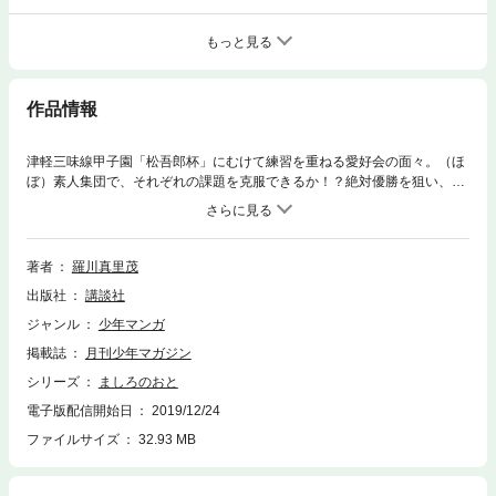
もっと見る
作品情報
津軽三味線甲子園「松吾郎杯」にむけて練習を重ねる愛好会の面々。（ほ
ぼ）素人集団で、それぞれの課題を克服できるか！？絶対優勝を狙い、愛
好会は津軽での合宿を慣行する！さらに、雪（せつ）の団体戦への出場を
知り、全国の猛者たちも動き出す。－－リアルに表現された三味線の躍動
感！津軽三味線青春ストーリー！！
著者
羅川真里茂
出版社
講談社
ジャンル
少年マンガ
掲載誌
月刊少年マガジン
シリーズ
ましろのおと
電子版配信開始日
2019/12/24
ファイルサイズ
32.93 MB