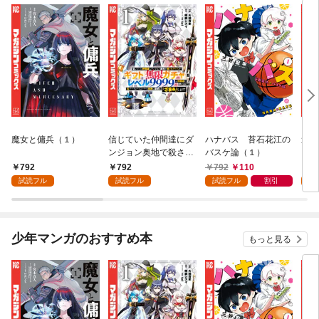
魔女と傭兵（１）
信じていた仲間達にダ
ハナバス 苔石花江の
追放
ンジョン奥地で殺され
バスケ論（１）
『自
かけたがギフト『無限
領地
792
792
792
110
7
ガチャ』でレベル９９
強の
試読フル
試読フル
試読フル
割引
試
９９の仲間達を手に入
～最
れて元パーティーメン
で始
バーと世界に復讐＆
拓ス
『ざまぁ！』します！
（１
少年マンガのおすすめ本
もっと見る
（１）