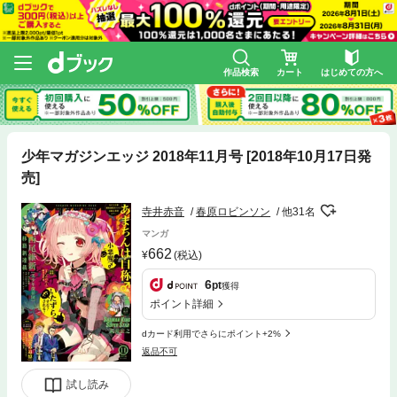
作品検索
カート
はじめての方へ
少年マガジンエッジ 2018年11月号 [2018年10月17日発
売]
寺井赤音
春原ロビンソン
他31名
マンガ
662
(税込)
6
pt
獲得
ポイント詳細
dカード利用でさらにポイント+2%
返品不可
試し読み