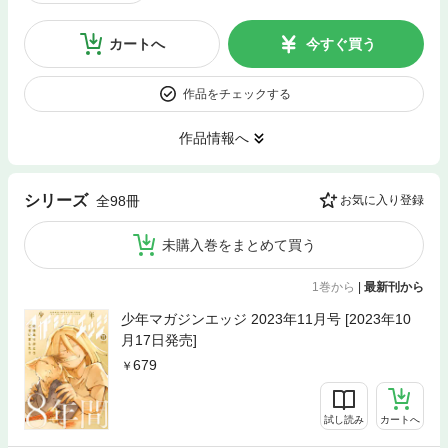
カートへ
今すぐ買う
作品をチェックする
作品情報へ
シリーズ
全98冊
お気に入り登録
未購入巻をまとめて買う
1巻から
|
最新刊から
少年マガジンエッジ 2023年11月号 [2023年10
月17日発売]
679
試し読み
カートへ