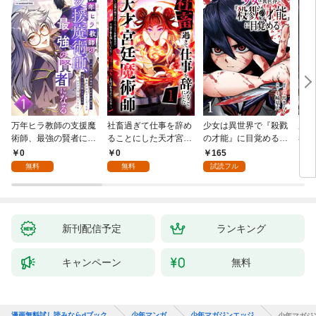
万年ヒラ教師の支援魔
社畜過ぎて仕事を辞め
少女は異世界で『殺戮
魔王
術師、最強の賢者にな
ることにした天才宮廷
の才能』に目覚める
者パ
る～不人気の支援魔術
魔術師～辺境の地でス
(話売り) #1
やっ
0
0
165
2
師は給料泥棒だと魔術
ローライフを夢見る
無料
無料
試読フル
大学をクビになった
が、不届き者を倒して
が、出世した元教え子
いたら『最果ての魔
たちのおかげで何も困
女』と呼ばれるように
らない件～ 第1話
なる～ 第1話
新刊配信予定
ランキング
キャンペーン
無料
漫画無料試し読みならdブック
少年マンガ
少年マガジンエッジ
少年マガジンエ