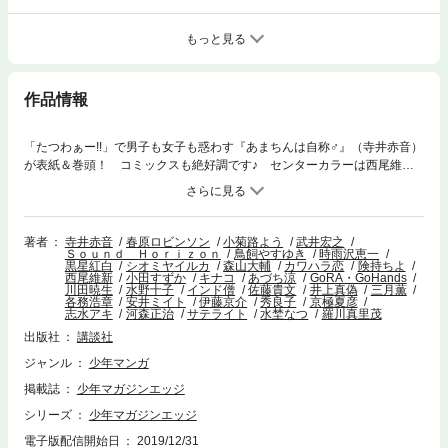
もっと見る
作品情報
「たつわぁー!!」で男子も女子も惑わす『あまちんは自称♂』（寺井赤音）
が表紙＆巻頭！ コミックスも絶好調です♪ センターカラーは西尾維新
原作・小田すずか漫画の大型移籍新連載『美少年探偵団』。美しき５人の
少年たちと事件の扉を開け！ 他に劇場版アニメーション連動企画『Ｋ
犬の記憶』（原作:GoRA・GoHands 漫画:鳥飼やすゆき）、ツイッター
で話題の癒やし系コメディ『ふふっ』（あづち涼）など。
著者
寺井赤音
春原ロビンソン
小菊路よう
武井宏之
Ｓｏｕｎｄ Ｈｏｒｉｚｏｎ
鳥飼やすゆき
時雨沢恵一
黒星紅白
シオミヤイルカ
森山大輔
カワハラ恋
険持ちよ
西尾維新
小田すずか
キナコ
あづち涼
GoRA・GoHands
川田暁生
水野十子
インド僧
佐藤貴文
井上真偽
三月薫
各務浩章
安井ミイト
伊藤京介
秀良子
京極夏彦
志水アキ
河森正治
サテライト
水埜なつ
羅川真里茂
出版社
講談社
ジャンル
少年マンガ
掲載誌
少年マガジンエッジ
シリーズ
少年マガジンエッジ
電子版配信開始日
2019/12/31