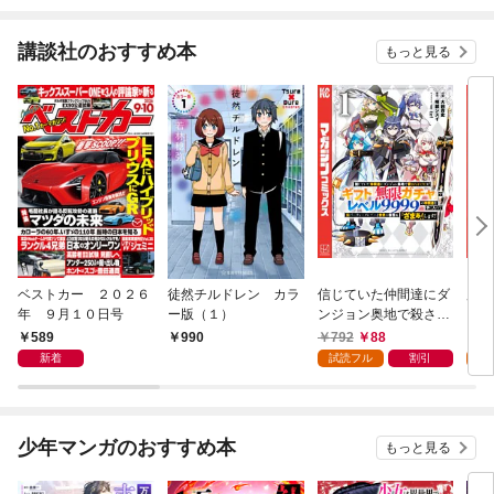
か！？～(話売り) #1
講談社のおすすめ本
もっと見る
ベストカー ２０２６
徒然チルドレン カラ
信じていた仲間達にダ
魔女
年 ９月１０日号
ー版（１）
ンジョン奥地で殺され
かけたがギフト『無限
589
792
88
7
990
ガチャ』でレベル９９
新着
試読フル
割引
試
９９の仲間達を手に入
れて元パーティーメン
バーと世界に復讐＆
『ざまぁ！』します！
少年マンガのおすすめ本
もっと見る
（１）