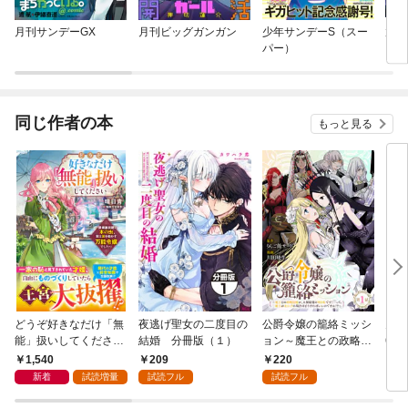
月刊サンデーGX
月刊ビッグガンガン
少年サンデーS（スー
放課
パー）
同じ作者の本
もっと見る
どうぞ好きなだけ「無
夜逃げ聖女の二度目の
公爵令嬢の籠絡ミッシ
月刊
能」扱いしてください
結婚 分冊版（１）
ョン～魔王との政略結
6年9
～屋根裏部屋の本の
婚が、人類最後の切り
4日
1,540
209
220
7
虫、実は国を動かす万
札です！…って、魔王
新着
試読増量
試読フル
試読フル
能令嬢でした～【電子
が女の子の場合はどう
限定SS付き】
すればいいのです