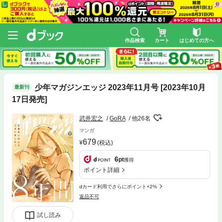
作品検索
カート
はじめての方へ
少年マガジンエッジ 2023年11月号 [2023年10月
最新刊
17日発売]
武井宏之
GoRA
他26名
マンガ
679
(税込)
6
pt
獲得
ポイント詳細
dカード利用でさらにポイント+2%
返品不可
試し読み