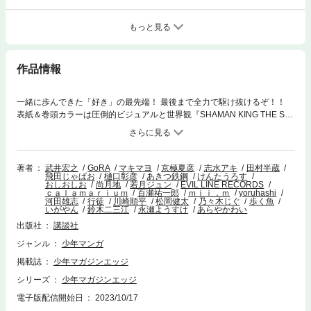
もっと見る
作品情報
一緒に歩んできた「好き」の最先端！ 最後まで全力で駆け抜けるぞ！！
表紙＆巻頭カラーは圧倒的ビジュアルと世界観『SHAMAN KING THE SU
PER STAR』。センターカラーは超話題のアイドルコミック『私をセンタ
ーにすると誓いますか？』。堂々完結の青春王道ピアノストーリー『左手
のための二重奏』、大人気連載作品『ヒプノシスマイク -Division Rap Bat
tle- side D.H & B.A.T+』『江戸前エルフ』『しかのこのこのここしたんた
著者
武井宏之
GoRA
マキマヨ
京極夏彦
志水アキ
田村半蔵
飛田じゃぱお
樋口彰彦
あきつ鉄鋼
けんたうろす
ん』『国産少女クラリス』『中禅寺先生物怪講義録』他、特別読み切り
おしおしお
尚月地
若月ジュン
EVIL LINE RECORDS
『ゾンビは走らねえんだよ』など「好き」を極めたラインナップ！！ ※
ｃａｌａｍａｒｉｕｍ
百瀬祐一郎
ｍｉｉ．ｍ
yoruhashi
河田雄志
行徒
川崎順平
松岡健太
乃々木じぐ
歩く魚
『濁る瞳で何を願う ハイセルク戦記』『ブレス』は休載です。
いがやん
鈴木二三江
永瀬ようすけ
あらやかわい
出版社
講談社
ジャンル
少年マンガ
掲載誌
少年マガジンエッジ
シリーズ
少年マガジンエッジ
電子版配信開始日
2023/10/17