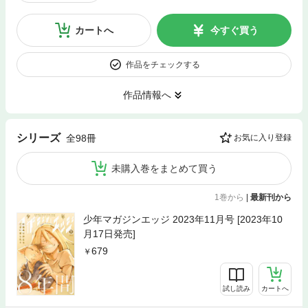
カートへ
今すぐ買う
作品をチェックする
作品情報へ
シリーズ
全98冊
お気に入り登録
未購入巻をまとめて買う
1巻から
|
最新刊から
少年マガジンエッジ 2023年11月号 [2023年10
月17日発売]
679
試し読み
カートへ