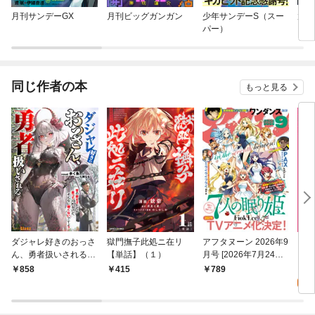
月刊サンデーGX
月刊ビッグガンガン
少年サンデーS（スー
放課
パー）
同じ作者の本
もっと見る
ダジャレ好きのおっさ
獄門撫子此処ニ在リ
アフタヌーン 2026年9
「幼
ん、勇者扱いされる～
【単話】（１）
月号 [2026年7月24日
と呟
昔の教え子たちが慕っ
発売]
遊ぶ
1
858
415
789
てくれるけど、そんな
にな
試
に強くないですよ？～
版】