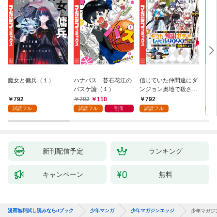
魔女と傭兵（１）
ハナバス 苔石花江の
信じていた仲間達にダ
追放
バスケ論（１）
ンジョン奥地で殺され
『自
かけたがギフト『無限
領地
792
792
110
792
7
ガチャ』でレベル９９
強の
試読フル
試読フル
割引
試読フル
試
９９の仲間達を手に入
～最
れて元パーティーメン
で始
バーと世界に復讐＆
拓ス
『ざまぁ！』します！
（１
（１）
新刊配信予定
ランキング
キャンペーン
無料
漫画無料試し読みならdブック
少年マンガ
少年マガジンエッジ
少年マガジンエ