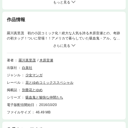
もっと見る
作品情報
羅川真里茂 初の小説コミック化！絶大な人気を誇る木原音瀬との、奇跡
の初タッグ！ついに登場！！アメリカで暮らしていた吸血鬼・アル。なぜ
か冷凍蝙蝠になってしまい、目覚めた場所は、なんと日本！！！彼が出逢
ったのは、血の匂いをまとった謎の男で……!?
著者
羅川真里茂
木原音瀬
出版社
白泉社
ジャンル
少女マンガ
レーベル
花とゆめコミックススペシャル
掲載誌
別冊花とゆめ
シリーズ
吸血鬼と愉快な仲間たち
電子版配信開始日
2016/10/20
ファイルサイズ
46.49 MB