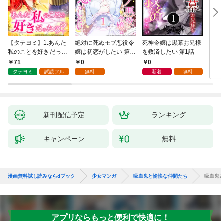
【タテヨミ】1.あんた
絶対に死ぬモブ悪役令
死神令嬢は黒幕お兄様
レベ
私のことを好きだった
嬢は初恋がしたい 第1
を救済したい 第1話
なり
の？
話
71
0
0
0
タテヨミ
試読フル
無料
新着
無料
新刊配信予定
ランキング
キャンペーン
無料
漫画無料試し読みならdブック
少女マンガ
吸血鬼と愉快な仲間たち
吸血鬼
アプリならもっと便利で快適に！