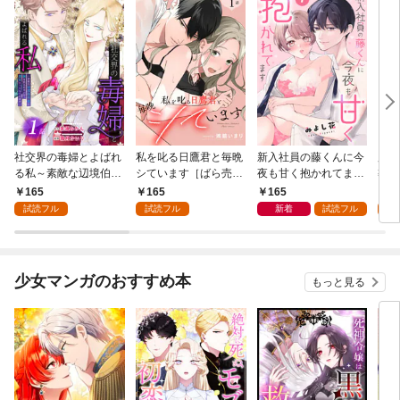
社交界の毒婦とよばれ
私を叱る日鷹君と毎晩
新入社員の藤くんに今
魔導
る私～素敵な辺境伯令
シています［ばら売
夜も甘く抱かれてます
導書
息に腕を折られたの
り］ 第1話
［ばら売り］ 第1話
の精
165
165
165
1
で、責任とってもらい
した
試読フル
試読フル
新着
試読フル
試
ます～［ばら売り］
下が
第1話
にい
り］
少女マンガのおすすめ本
もっと見る