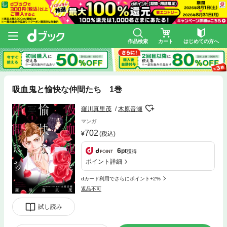
作品検索
カート
はじめての方へ
吸血鬼と愉快な仲間たち 1巻
羅川真里茂
木原音瀬
マンガ
702
(税込)
6
pt
獲得
ポイント詳細
dカード利用でさらにポイント+2%
返品不可
試し読み