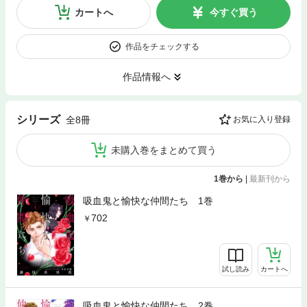
カートへ
今すぐ買う
作品をチェックする
作品情報へ
シリーズ
全8冊
お気に入り登録
未購入巻をまとめて買う
1巻から
|
最新刊から
吸血鬼と愉快な仲間たち 1巻
702
試し読み
カートへ
吸血鬼と愉快な仲間たち 2巻