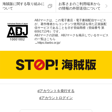
海賊版に関する取り組みに
お客さまのご利用端末から
ついて
の情報の外部送信について
ABJマークは、この電子書店・電子書籍配信サービス
が、著作権者からコンテンツ使用許諾を得た正規版配
信サービスであることを示す登録商標（登録番号 第
6091713号）です。
ABJマークの詳細、ABJマークを掲示しているサービス
の一覧はこちら
→
https://aebs.or.jp/
dアカウントを発行する
dアカウントログイン