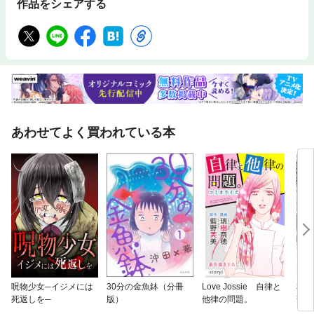
作品をシェアする
あわせてよく買われている本
呪物少女─イジメには
30分の金魚鉢（分冊
Love Jossie 自律と
本好
死返しを─
版）
他律の問題。
部