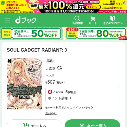
作品検索
カート
はじめての方へ
SOUL GADGET RADIANT: 3
完結
大森葵
マンガ
607
(税込)
5
pt
獲得
ポイント詳細
dカード利用でさらにポイント+2%
返品不可
カートへ
今すぐ買う