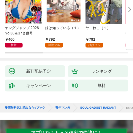
ヤングジャンプ 2026
妹は知っている（１）
ヤニねこ（１）
モー
No.36＆37合併号
6・3
日発
400
792
792
4
新着
試読フル
試読フル
新刊配信予定
ランキング
キャンペーン
無料
漫画無料試し読みならdブック
青年マンガ
SOUL GADGET RADIANT
SOU
アプリならもっと便利で快適に！