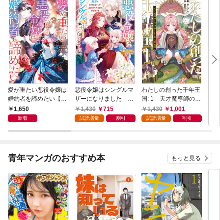
愛が重たい悪役令嬢は
悪役令嬢はシングルマ
わたしの創った千年王
天才
婚約者を諦めたい【特
ザーになりました 双
国: 1 天才魔導師の自
【特
典SS付】
子を引き取りましたが
由気ままな転生無双譚
1,650
1,430
715
1,430
1,001
1,
公爵様からの溺愛は想
【特典SS付】
新着
試読増量
割引
試読増量
割引
試
定外です【特典SS
付】
青年マンガのおすすめ本
もっと見る