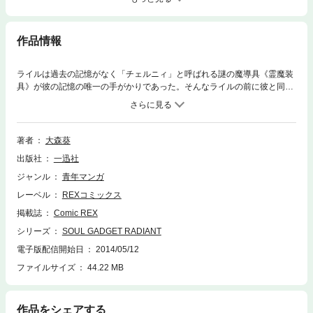
作品情報
ライルは過去の記憶がなく「チェルニィ」と呼ばれる謎の魔導具《霊魔装
具》が彼の記憶の唯一の手がかりであった。そんなライルの前に彼と同じ
く霊魔装具を操る少女・ノイエが現れる。霊魔装具の謎と自分の過去を知
るため、ライルはノイエとともに旅立つことを決意する。一行は古都シデ
ィアスで魔属の血を引くリジュアとフリムの姉妹に出会う。彼女たちの血
の宿命に翻弄されるライルとノイエ、そんな彼らの前に現れた人物とは―
著者
大森葵
―！？
出版社
一迅社
ジャンル
青年マンガ
レーベル
REXコミックス
掲載誌
Comic REX
シリーズ
SOUL GADGET RADIANT
電子版配信開始日
2014/05/12
ファイルサイズ
44.22 MB
作品をシェアする