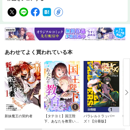
あわせてよく買われている本
新妹魔王の契約者
【タテヨミ】国王陛
パラレルトラッパー
転生
下、あなたを教育いた
ズ！【分冊版】
～生
します
はこ