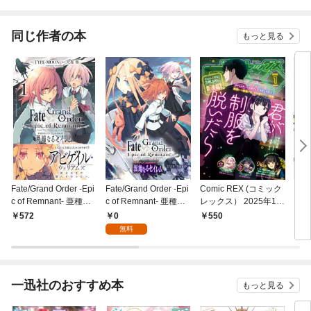
～@
同じ作者の本
もっと見る
Fate/Grand Order -Epi
Fate/Grand Order -Epi
Comic REX (コミック
シル
c of Remnant- 亜種特
c of Remnant- 亜種特
レックス） 2025年1月
異点Ⅳ 禁忌降臨庭園
異点Ⅳ 禁忌降臨庭園
号[雑誌]
0
572
550
6
セイレム 異端なるセイ
セイレム 異端なるセイ
無料
レム: 1
レム 連載版: 1
一迅社のおすすめ本
もっと見る