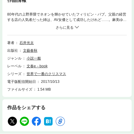
作品情報
80年代の上野界隈でネオンを輝かせていたフィリピン・パブ。父親の経営
する店の人気者だった姉は、AV女優として成功したけれど……。麻美ゆま
にインスパイアされた表題作の他、「午前零時の同窓会」「月夜の群飛」
「鶯の鳴く夜」「吉原浄土」を収録。石井光太は『物乞う仏陀』や『遺体
――震災、津波の果てに』など、この世界の非情なる現実を見つめて、わ
れわれの振舞うべきスタンスを、真摯に問い続けています。ここ十数年で
著者
石井光太
風俗業界も大きく変わりました。かつて女性が生きるための最終手段だっ
出版社
文藝春秋
たものが、いまや“普通の貧困”によって、生活費を得るために体を売るよ
うになっているのです。過酷さの質が変わったのかもしれません。『世界
ジャンル
小説一般
で一番のクリスマス』で、石井光太が描いているのは、東京・上野界隈に
レーベル
文春e－book
ある風俗業界で必死に生きようとする女と男たち。女性用デートクラブ、
無許可営業のデリバリーヘルス、廃墟と化したラブホテル、風俗嬢の駆け
シリーズ
世界で一番のクリスマス
込み寺となるクリニックなどを舞台に、男女のせつない心情の遍歴を、丹
電子版配信開始日
2017/10/13
念にたどりながら見つめています。表題作の主人公は、AV女優の姉を持つ
ファイルサイズ
1.54 MB
シングルマザー。上野駅ホームで撮影した本書のカバー写真にも協力して
くれた伝説の元AV女優、麻美ゆまに、石井光太がインスパイアされて書い
た作品です。クリスマスの夜の奇跡を、お楽しみください。
作品をシェアする