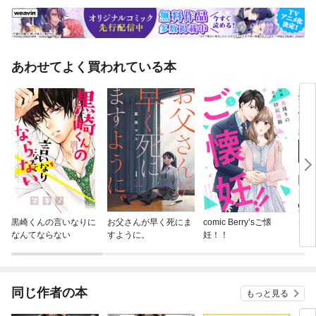
あわせてよく買われている本
黒崎くんの言いなりに
お父さんが早く死にま
comic Berry’sご懐
先生
なんてならない
すように。
妊！！
同じ作者の本
もっと見る