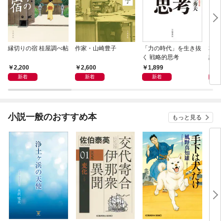
縁切りの宿 桂屋調べ帖
作家・山崎豊子
「力の時代」を生き抜
本当
く 戦略的思考
話）
2,200
2,600
1,899
1,
新着
新着
新着
小説一般のおすすめ本
もっと見る