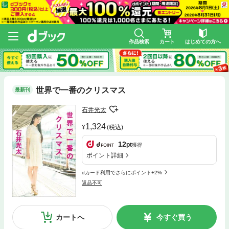
作品検索
カート
はじめての方へ
世界で一番のクリスマス
最新刊
石井光太
1,324
(税込)
12
pt
獲得
ポイント詳細
dカード利用でさらにポイント+2%
返品不可
カートへ
今すぐ買う