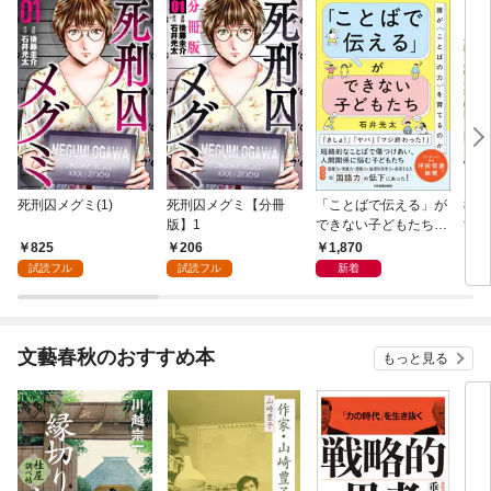
死刑囚メグミ(1)
死刑囚メグミ【分冊
「ことばで伝える」が
教育
版】1
できない子どもたち
す「
誰が〈ことばの力〉を
ち 
825
206
1,870
7
育てるのか
試読フル
試読フル
新着
文藝春秋のおすすめ本
もっと見る