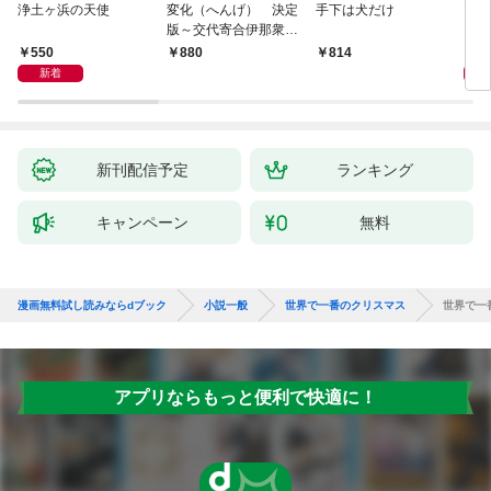
浄土ヶ浜の天使
変化（へんげ） 決定
手下は犬だけ
マリ
版～交代寄合伊那衆異
聞（1）～
550
1,
880
814
新着
新刊配信予定
ランキング
キャンペーン
無料
漫画無料試し読みならdブック
小説一般
世界で一番のクリスマス
世界で一
アプリならもっと便利で快適に！