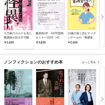
５万枚のカルテを見た
糖尿病UP・DATE賢島
14歳の葵と読むナイチ
骨粗
看護師が語る不可解な
セミナー2025（42）
ンゲールの『看護覚え
導マ
エビデンスに学ぶスキ
糖尿病性合併症と併発
書き』―古くて新しい
＞
2,420
3,630
2,420
2,
ルとしての怪異―加速
症へのハイブリッド化
170年前の「看護」の
する世界と医療の個性
した対応―診断から管
知恵
化をつなぐ病院怪談―
理・治療への至適なア
プローチ―
ノンフィクションのおすすめ本
もっと見る