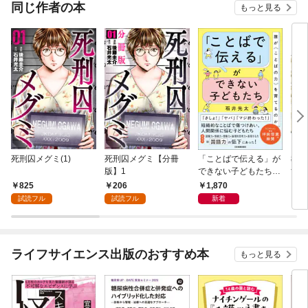
OMIC
同じ作者の本
もっと見る
死刑囚メグミ(1)
死刑囚メグミ【分冊
「ことばで伝える」が
教育
版】1
できない子どもたち
す「
誰が〈ことばの力〉を
ち 
825
206
1,870
7
育てるのか
試読フル
試読フル
新着
ライフサイエンス出版のおすすめ本
もっと見る