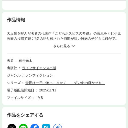
作品情報
大反響を呼んだ著者の代表作『こどもホスピスの奇跡』 の流れをくむ小児
医療の片隅で輝く7名の語り残された時間が短い難病の子どもに何ができ
るのかノンフィクションの名手が迫る子どもの最期の願いを叶える方法難
病になった子どもたちは、ある日突然、コミュニティから切り離され、病
院のカーテンに仕切られたベッドで何ヵ月、時には何年も過ごさなければ
ならない。その間に行われるのは、耐えがたい苦痛を伴う治療ばかりであ
著者
石井光太
る。家族にかかる負担も大きく、家庭内不和、経済的困窮などが起こるだ
出版社
ライフサイエンス出版
けでなく闘病後も後遺症や学歴面でのハンディなどに苦しむ。難病の子ど
もたちが抱える困難は、多重的な問題を孕んでいる。本書はノンフィクシ
ジャンル
ノンフィクション
ョンの名手である著者が難病によって残された時間が短くなった子供たち
シリーズ
最期は一日中抱っこさせて ―短い命の輝かせ方―
のQOL向上や願いをかなえるために奔走する7名を取材し、医療や社会の
あるべき姿を問う。著者の代表作『こどもホスピスの奇跡』で取材したTS
電子版配信開始日
2025/11/11
URUMIこどもホスピスのその後についても紹介する。
ファイルサイズ
- MB
作品をシェアする