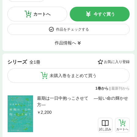
カートへ
今すぐ買う
作品をチェックする
作品情報へ
シリーズ
全1冊
お気に入り登録
未購入巻をまとめて買う
1巻から
|
最新刊から
最期は一日中抱っこさせて ―短い命の輝かせ
方―
2,200
試し読み
カートへ