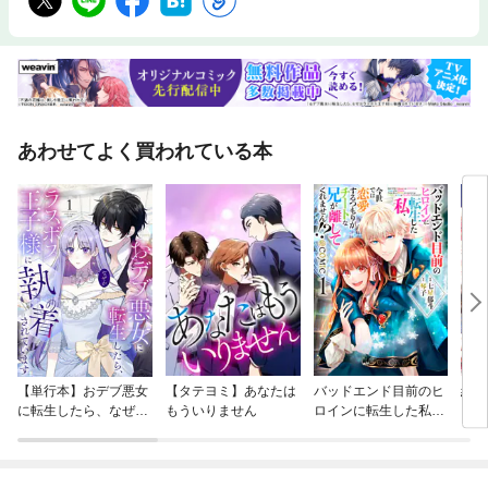
あわせてよく買われている本
【単行本】おデブ悪女
【タテヨミ】あなたは
バッドエンド目前のヒ
結界
に転生したら、なぜか
もういりません
ロインに転生した私、
ラスボス王子様に執着
今世では恋愛するつも
されています
りがチートな兄が離し
てくれません！？@C