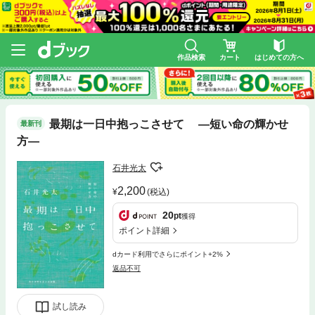
作品検索
カート
はじめての方へ
最期は一日中抱っこさせて ―短い命の輝かせ
最新刊
方―
石井光太
2,200
(税込)
20
pt
獲得
ポイント詳細
dカード利用でさらにポイント+2%
返品不可
試し読み