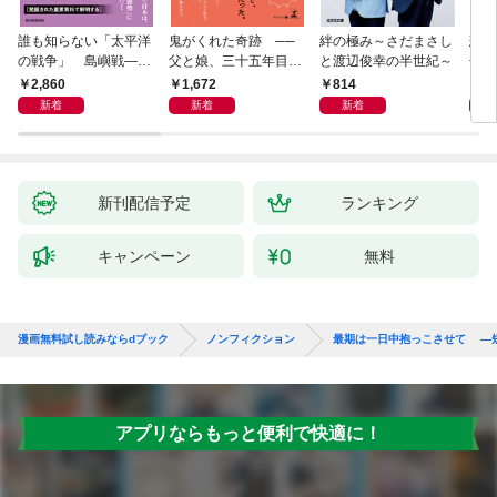
誰も知らない「太平洋
鬼がくれた奇跡 ──
絆の極み～さだまさし
悲劇
の戦争」 島嶼戦――
父と娘、三十五年目の
と渡辺俊幸の半世紀～
子 
マッカーサーとの激闘
赦し
読み
2,860
1,672
814
1,
の真実
新着
新着
新着
新刊配信予定
ランキング
キャンペーン
無料
漫画無料試し読みならdブック
ノンフィクション
最期は一日中抱っこさせて ―
アプリならもっと便利で快適に！