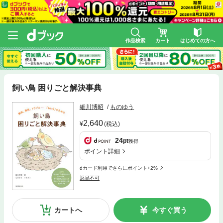
作品検索
カート
はじめての方へ
飼い鳥 困りごと解決事典
細川博昭
ものゆう
2,640
(税込)
24
pt
獲得
ポイント詳細
dカード利用でさらにポイント+2%
返品不可
カートへ
今すぐ買う