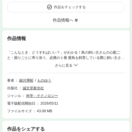
作品をチェックする
作品情報へ
作品情報
「こんなとき、どうすればいい？」がわかる！鳥の飼い主さんの心配ご
と・困りごとに寄り添う、必携の１冊 愛鳥を飼育している際に飼い主さん
が直面する、病気や事故、トラブルなどあらゆる「困りごと」への対処法
を網羅。いわゆる「飼育書」には載っていない、でも飼っているとどうし
ても出てくることを解決するためのさまざまなアドバイスをまとめまし
た。 鳥と暮らす前に知っておいたほうがよいことや、愛鳥に普段と違うお
著者
細川博昭
ものゆう
かしな様子が見えたとき、病気やケガ、トラブルなどがおこったとき、病
出版社
誠文堂新光社
院とのつきあいかたや選びかた、病院に行くときに知っておきたいことな
ど、メンタル面も含めた、困りごとを解決するためのヒントが満載です。
ジャンル
科学・テクノロジー
20年前に刊行された『飼い鳥 困ったときに読む本』（誠文堂新光社）
電子版配信開始日
2026/05/11
は、鳥との暮らしにおいて「困ったときに手許にあると安心できる本」を
つくりたいという思いを凝縮したものでした。その思いを強く受け継ぎ、
ファイルサイズ
43.08 MB
20年の歳月の中で新たに判明したことや、大きく進歩した鳥医療など、最
新の情報をしっかり入れて新たにまとめたのが本書です。 鳥との暮らしに
おいて、「起こりうること」を知っておくと、なにかあったときも慌てず
作品をシェアする
に必要な対応をとることができます。そのために、本書を活用していただ