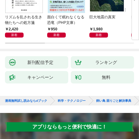
リズムを乱される生き
面白くて眠れなくなる
巨大地震の真実
病は
物たちへの処方箋
恐竜（PHP文庫）
2,420
950
1,980
2,
新着
新着
新着
新刊配信予定
ランキング
キャンペーン
無料
漫画無料試し読みならdブック
科学・テクノロジー
飼い鳥 困りごと解決事典
アプリならもっと便利で快適に！