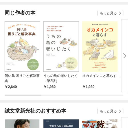
てく
OMI
同じ作者の本
もっと見る
飼い鳥 困りごと解決事
うちの鳥の老いじたく
オカメインコと暮らす
人も
典
（第2版）
でき
2,640
1,980
1,980
1,
誠文堂新光社のおすすめ本
もっと見る