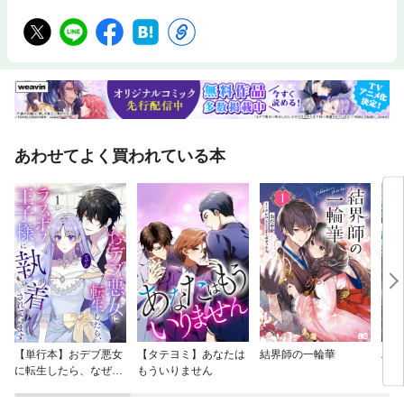
きたいと思います。 常に手元に置いておき、もしもの時はすぐに開いてく
ださい。安心して、鳥も人も幸せに暮らすために持っておいていただきた
い１冊です。
あわせてよく買われている本
【単行本】おデブ悪女
【タテヨミ】あなたは
結界師の一輪華
バッ
に転生したら、なぜか
もういりません
ロイ
ラスボス王子様に執着
今世
されています
りが