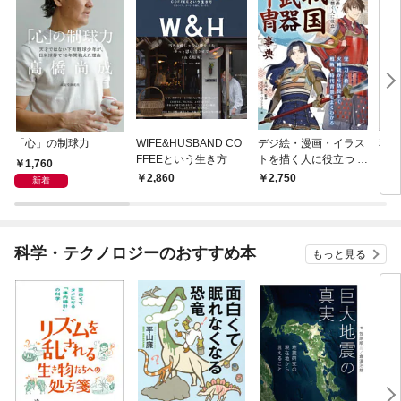
「心」の制球力
WIFE&HUSBAND CO
デジ絵・漫画・イラス
私た
FFEEという生き方
トを描く人に役立つ 戦
った
1,760
国武器甲冑事典
2,860
2,750
1,
新着
科学・テクノロジーのおすすめ本
もっと見る