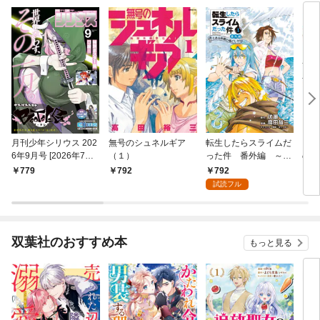
月刊少年シリウス 202
無号のシュネルギア
転生したらスライムだ
３×
6年9月号 [2026年7月2
（１）
った件 番外編 ～と
の闇
4日発売]
ある休暇の過ごし方～
792
779
792
7
（１）
試読フル
双葉社のおすすめ本
もっと見る