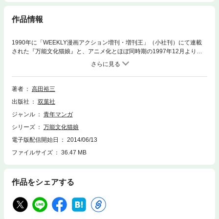
作品情報
1990年に「WEEKLY漫画アクション増刊・増刊王」（小社刊）にて連載
された『万能文化猫娘』と、アニメ化とほぼ同時期の1997年12月より
「月刊・少年エース」（角川書店刊）にて連載開始された『新・万能文化
猫娘』が、このたび１冊にまとまって刊行されます！！ それぞれ異なる設
定の“ヌクヌク”誕生をお楽しみいただける、貴重な１冊です！！
著者
高田裕三
出版社
双葉社
ジャンル
青年マンガ
シリーズ
万能文化猫娘
電子版配信開始日
2014/06/13
ファイルサイズ
36.47 MB
作品をシェアする