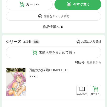
カートへ
今すぐ買う
作品をチェックする
作品情報へ
全1冊
シリーズ
お気に入り登録
完結
未購入巻をまとめて買う
1巻から
|
最新刊から
万能文化猫娘COMPLETE
770
試し読み
カートへ