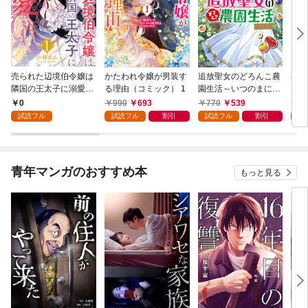
売られた辺境伯令嬢は
かたわれ令嬢が男装す
追放聖女のどろんこ農
小林
隣国の王太子に溺愛さ
る理由（コミック） 1
園生活～いつのまにか
ゴン
れる 1
隣国を救ってしまいま
0
990
693
770
539
7
した～（コミック） 1
試読フル
試読フル
割引
試読フル
割引
試
青年マンガのおすすめ本
もっと見る