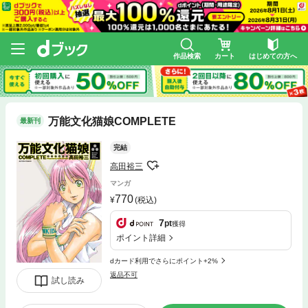
作品検索
カート
はじめての方へ
万能文化猫娘COMPLETE
最新刊
完結
高田裕三
マンガ
770
(税込)
7
pt
獲得
ポイント詳細
dカード利用でさらにポイント+2%
返品不可
試し読み