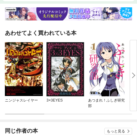
あわせてよく買われている本
ニンジャスレイヤー
3×3EYES
あつまれ！ふしぎ研究
天地
部
同じ作者の本
もっと見る