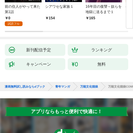
前の住人がやって来た
シアワセな家族１
16年目の復讐～奴らを
ベイ
第1話
地獄に送るまで１
エブ
版】
0
154
165
2
試読フル
新刊配信予定
ランキング
キャンペーン
無料
漫画無料試し読みならdブック
青年マンガ
万能文化猫娘
万能文化猫娘COMP
アプリならもっと便利で快適に！