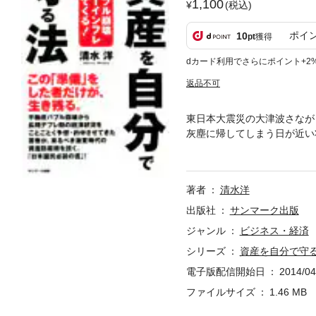
1,100
(税込)
ポイ
10
pt
獲得
dカード利用でさらにポイント+2
返品不可
東日本大震災の大津波さなが
灰塵に帰してしまう日が近い
ナリオを予想して、その対策
味している。次の局面では必
レ期は無策が最大の資産防衛
著者
清水洋
って最大の問題は、日本の国
上がれば、年間の返済額は５
出版社
サンマーク出版
０兆円の返済が加わったら国
ジャンル
ビジネス・経済
がある。つまり国家は国民の
シリーズ
資産を自分で守
財政破綻している現実があり
ば、年収７０００万円の人が
電子版配信開始日
2014/04
を守らなければならない時代
ファイルサイズ
1.46 MB
提言します。これまで各時代
な対策が必要なのか、どう生