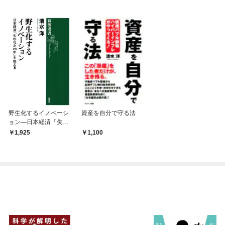
野生化するイノベーシ
資産を自分で守る法
ョン—日本経済「失わ
れた20年」を超える—
1,925
1,100
（新潮選書）