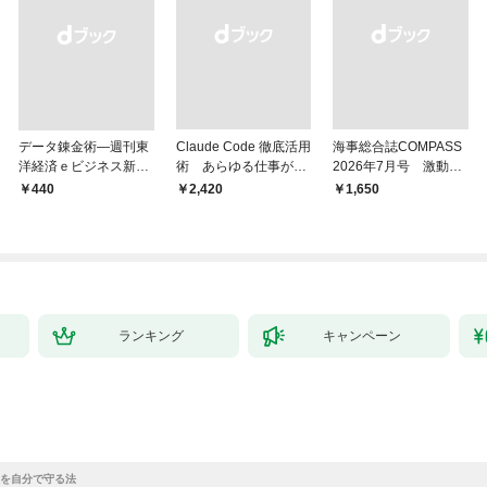
データ錬金術―週刊東
Claude Code 徹底活用
海事総合誌COMPASS
洋経済ｅビジネス新書
術 あらゆる仕事が爆
2026年7月号 激動の
Ｎo.493
速化する
時代の海運経営 主要
￥440
￥2,420
￥1,650
邦船社トップに聞く
ランキング
キャンペーン
を自分で守る法