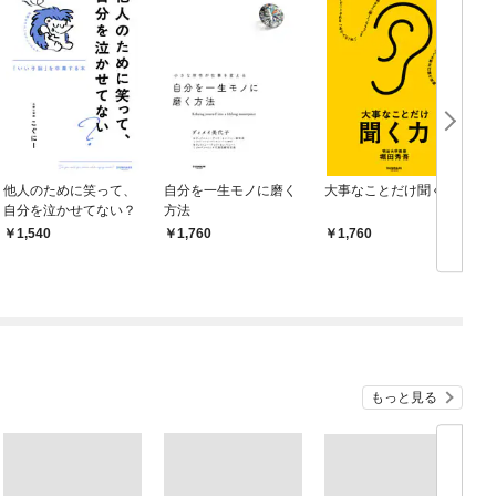
他人のために笑って、
自分を一生モノに磨く
大事なことだけ聞く力
自分を泣かせてない？
方法
1,540
1,760
1,760
もっと見る