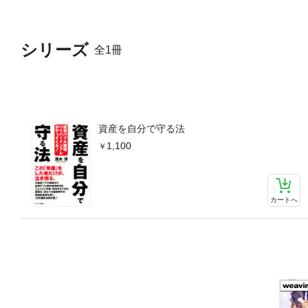
して、極力楽観的にアクショ
葉に尽きると思います。本書
災を経験し、非常に厳しい日
シリーズ
全1冊
下で私たちがなすべき「アク
読み、何があっても自分の資
より）
資産を自分で守る法
1,100
カートへ