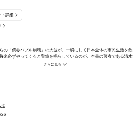
ント詳細
%
らの「債券バブル崩壊」の大波が、一瞬にして日本全体の市民生活を飲
将来必ずやってくると警鐘を鳴らしているのが、本書の著者である清水
を提唱する氏は、こう警告します。「格付けの低下は国債への信用が低
ず金利が上昇する。日本ではいずれハイパーインフレが起きることは間
だった。ところがインフレ期になると、無策では資産を失うだけだ。イ
家予算が組めなくなること。国と自治体で１０００兆円と言われる借金
０兆円。今ですら９２兆円の国家予算のうち５５兆円が国債や埋蔵金な
家は維持できない。そうなると、国債を支える「ゆうちょ預金」がちゃ
生命と財産を守ることができなくなる」世界に目を移すと、この２０年
る法
ます。ロシアでは、年間７０００％のハイパーインフレもありました。
１万円になってしまうことに。もはや国や政府には頼れず、我々国民は
/26
がもうすぐそこに来ているのです。本書はそれを「警告」し、「具体的
に即した資産防衛を自ら実践してきた著者が、来るべき債券バブル崩壊
き延びればいいのかを具体的に説く、「日本国民必読の書」です。「極