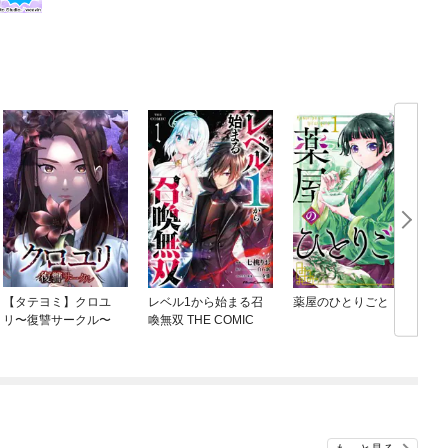
【タテヨミ】クロユ
レベル1から始まる召
薬屋のひとりごと
リ〜復讐サークル〜
喚無双 THE COMIC