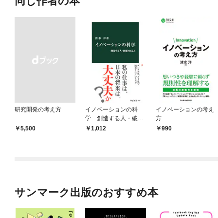
同じ作者の本
研究開発の考え方
イノベーションの科
イノベーションの考え
学 創造する人・破壊
方
される人
￥5,500
1,012
990
サンマーク出版のおすすめ本