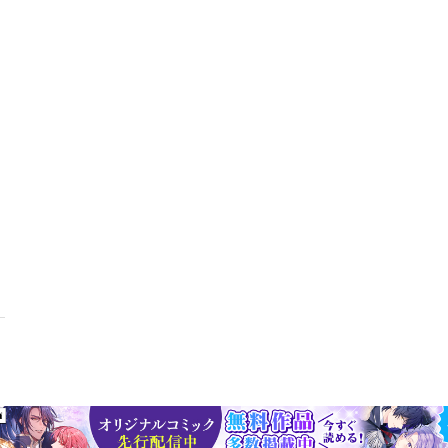
ンを起こす――。いつの時代でもどんな状況に対しても、リスク管理の
は、その意味で決して日本経済に対する「悲観の書」ではありません。
本経済の状況をリアルに語らなければならないことは明白ですが、本書
ション」について、希望と共に書き込んであります。状況を冷静に観察
産を守る「備え」をすること――そのための書とご理解ください」（本