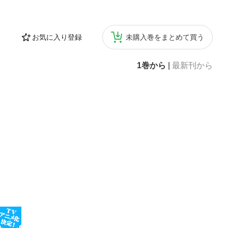
要諦は、この言
未曾有の巨大震
では、その状況
お気に入り登録
未購入巻をまとめて買う
し、事態を深く
書「まえがき」
1巻から
|
最新刊から