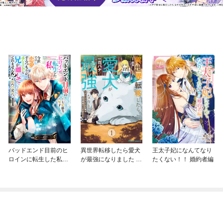
バッドエンド目前のヒ
異世界転移したら愛犬
王太子妃になんてなり
ロインに転生した私、
が最強になりました ～
たくない！！ 婚約者編
今世では恋愛するつも
シルバーフェンリルと
りがチートな兄が離し
俺が異世界暮らしを始
てくれません！？@C
めたら～ THE COMIC
OMIC