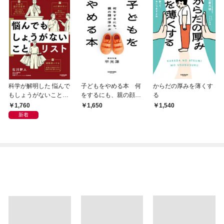
科学が解明した 悩んで
子どもをやめる本 何
からだの厚みを薄くす
もしょうがないことリ
をするにも、親の顔が
る
スト
浮かぶ
1,760
1,650
1,540
新着