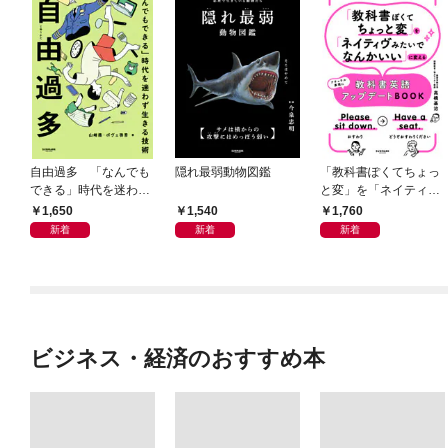
自由過多 「なんでも
隠れ最弱動物図鑑
「教科書ぽくてちょっ
できる」時代を迷わず
と変」を「ネイティヴ
生きる技術
みたいでなんかいい」
1,650
1,540
1,760
に変える教科書英語ア
新着
新着
新着
ップデートBOOK
ビジネス・経済のおすすめ本