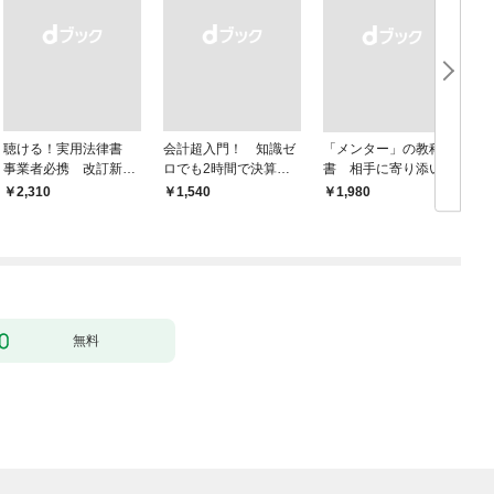
聴ける！実用法律書
会計超入門！ 知識ゼ
「メンター」の教科
事業者必携 改訂新
ロでも2時間で決算書
書 相手に寄り添いな
版 中小企業のための
が読めるようになる！
がら成長を後押しする
￥2,310
￥1,540
￥1,980
￥
株式会社【株主総会・
改訂2版
取締役会・監査役会】
の議事録・登記の手続
きと書式サンプル集
無料