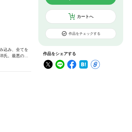
カートへ
作品をチェックする
み込み、全てを
作品をシェアする
洋氏。最悪のシ
下したことを意
違いない。デフ
ンフレ基調にな
の金利が５％に
のに、さらに５
らになる可能性
間に２０カ国が
もしもそうなれ
自身の手で資産
な防衛手段」を
の時代に、どん
力悲観的に予測