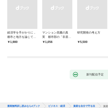
経済学を手がかりに，
マンション高騰の真
研究開発の考え方
都市と地方を論じてみ
実 都市部の「非居住
よう
化」が街を壊す
￥1,980
￥1,056
￥5,500
新刊配信予定
漫画無料試し読みならdブック
ビジネス・経済
資産を自分で守る法
資産