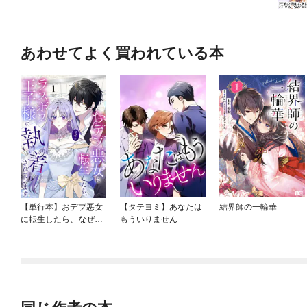
あわせてよく買われている本
【単行本】おデブ悪女
【タテヨミ】あなたは
結界師の一輪華
に転生したら、なぜか
もういりません
ラスボス王子様に執着
されています