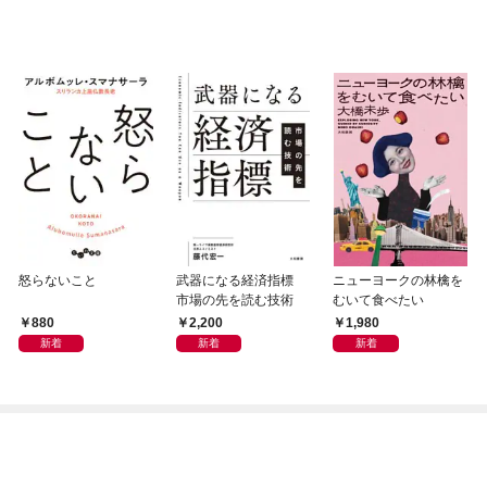
怒らないこと
武器になる経済指標
ニューヨークの林檎を
市場の先を読む技術
むいて食べたい
880
2,200
1,980
新着
新着
新着