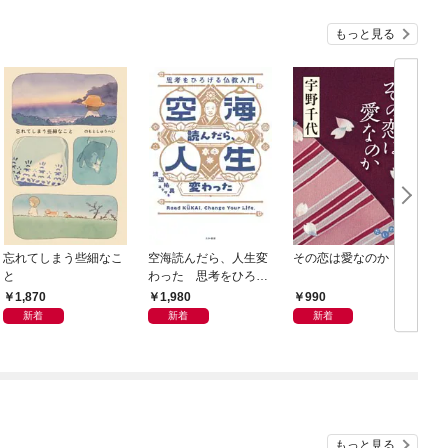
もっと見る
忘れてしまう些細なこ
空海読んだら、人生変
その恋は愛なのか
と
わった 思考をひろげ
る仏教入門
1,870
1,980
990
新着
新着
新着
もっと見る