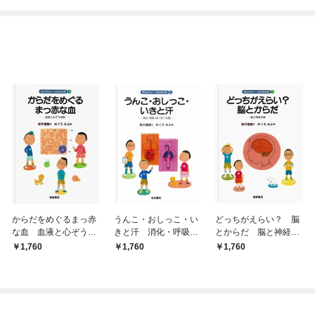
てくれません！？@C
めたら～ THE COMIC
OMIC
からだをめぐるまっ赤
うんこ・おしっこ・い
どっちがえらい？ 脳
な血 血液と心ぞうの
きと汗 消化・呼吸・
とからだ 脳と神経の
話
はいせつの話
話
1,760
1,760
1,760