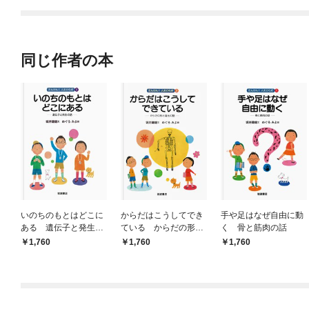
同じ作者の本
いのちのもとはどこに
からだはこうしてでき
手や足はなぜ自由に動
ある 遺伝子と発生の
ている からだの形と
く 骨と筋肉の話
話
進化の話
1,760
1,760
1,760