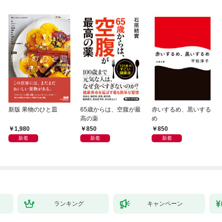
新版 果物のひと皿
65歳からは、空腹が最
赤いするめ、黒いする
高の薬
め
1,980
850
850
新着
新着
新着
ランキング
キャンペーン