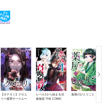
【タテヨミ】クロユ
レベル1から始まる召
薬屋のひとりごと
リ〜復讐サークル〜
喚無双 THE COMIC