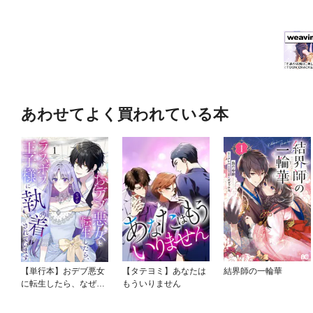
あわせてよく買われている本
【単行本】おデブ悪女
【タテヨミ】あなたは
結界師の一輪華
に転生したら、なぜか
もういりません
ラスボス王子様に執着
されています