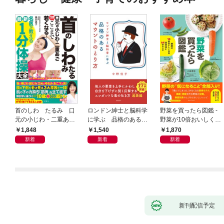
首のしわ たるみ 口
ロンドン紳士と脳科学
野菜を買ったら図鑑 -
元の小じわ・二重あ
に学ぶ 品格のあるマ
野菜が10倍おいしくな
ご 何歳からでもここ
ウントのとり方
る保存法と64のレシピ
1,848
1,540
1,870
まで若くなる！ 名医
-
新着
新着
新着
が教える最新１分体操
大全
新刊配信予定