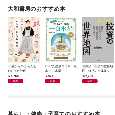
大和書房のおすすめ本
50歳からの からだと
2027九星別ユミリー風
馬渕流！投資の世界地
おしゃれ計画
水 一白水星
図 経済の全体像をつ
かみ、金融市場を読む
1,760
924
2,200
感度を磨く
新着
新着
新着
暮らし・健康・子育てのおすすめ本