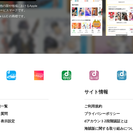
の他の国や地域におけるApple
c.のサービスマークです。
ogle LLC の商標です。
サイト情報
種一覧
ご利用規約
る質問
プライバシーポリシー
ト表示設定
dアカウント2段階認証とは
海賊版に関する取り組みにつ