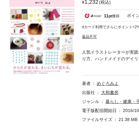
1,232
(税込)
ポイ
11
pt
獲得
dカード利用でさらにポイント+2
返品不可
人気イラストレーターが実践
り方、ハンドメイドのデイリ
説！ for Beginners！
著者
めぐろみよ
出版社
大和書房
ジャンル
暮らし・健康・
電子版配信開始日
2016/10
ファイルサイズ
21.38 MB