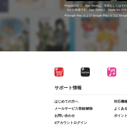
Appleのロゴ、App Storeは、米国もしくはそ
Inc.の商標です。App Storeは、Apple In
Google Play および Google Play ロゴは Go
サポート情報
はじめての方へ
対応機
メールサービス登録/解除
よくあ
お問い合わせ
ポイン
dアカウントログイン