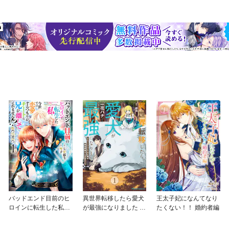
バッドエンド目前のヒ
異世界転移したら愛犬
王太子妃になんてなり
ロインに転生した私、
が最強になりました ～
たくない！！ 婚約者編
今世では恋愛するつも
シルバーフェンリルと
りがチートな兄が離し
俺が異世界暮らしを始