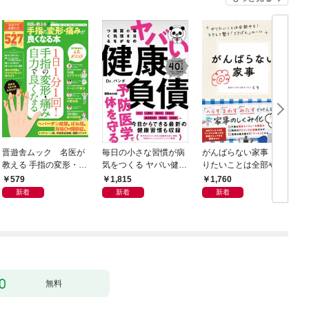
晋遊舎ムック 名医が
毎日の小さな習慣が病
がんばらない家事 や
教える 手指の変形・痛
気をつくる ヤバい健康
りたいことは全部や
みが良くなる本
負債
る！ラクして整う「ご
579
1,815
1,760
きげん」ルール
新着
新着
新着
無料