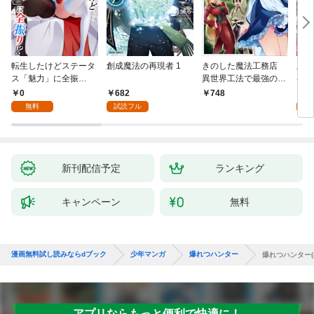
転生したけどステータ
創成魔法の再現者 1
きのした魔法工務店
王位
ス「魅力」に全振
異世界工法で最強の家
兆候
り！？(1)
づくりを（コミック）
入れ
0
682
0
748
１
る。
無料
試読フル
新刊配信予定
ランキング
キャンペーン
無料
漫画無料試し読みならdブック
少年マンガ
爆れつハンター
爆れつハンター(4
アプリならもっと便利で快適に！