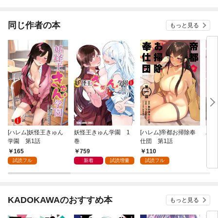
同じ作者の本
もっと見る
[ハレム]妖怪王きゅん
妖怪王きゅん学園 1
[ハレム]帝都お掃除奉
ハレム
学園 第1話
巻
仕団 第1話
165
759
110
5
試読フル
新着
試読増量
試読フル
KADOKAWAのおすすめ本
もっと見る