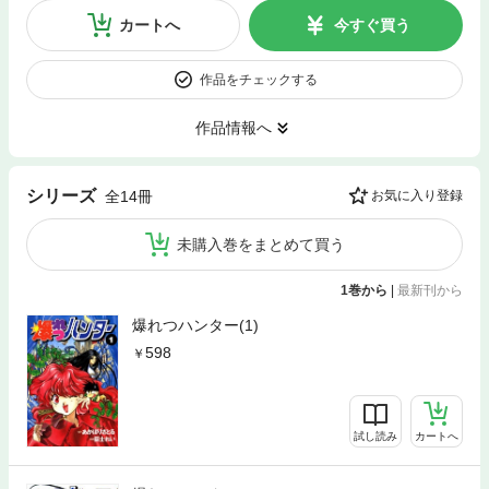
カートへ
今すぐ買う
作品をチェックする
作品情報へ
シリーズ
全14冊
お気に入り登録
未購入巻をまとめて買う
1巻から
|
最新刊から
爆れつハンター(1)
598
試し読み
カートへ