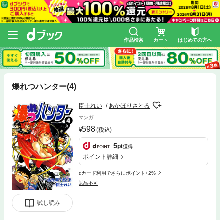
作品検索
カート
はじめての方へ
爆れつハンター(4)
臣士れい
あかほりさとる
マンガ
598
(税込)
5
pt
獲得
ポイント詳細
dカード利用でさらにポイント+2%
返品不可
試し読み