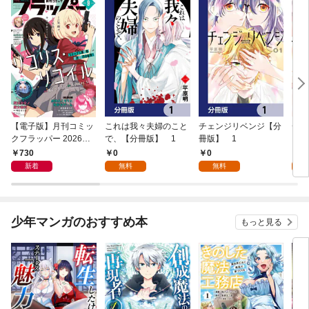
【電子版】月刊コミッ
これは我々夫婦のこと
チェンジリベンジ【分
チェ
クフラッパー 2026年9
で、【分冊版】 1
冊版】 1
月号
730
0
0
7
新着
無料
無料
試
少年マンガのおすすめ本
もっと見る