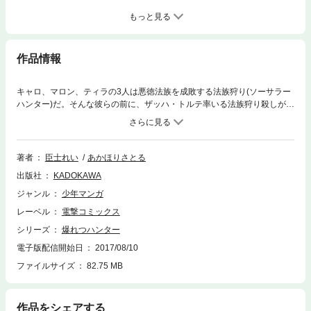
もっと見る
作品情報
キャロ、マロン、ティラの3人は悪徳法族を成敗する法族狩り(ソーサラー
ハンター)だ。そんな彼らの前に、ザッハ・トルテ率いる法族狩り殺しが現
れ、キャロたちをその圧倒的魔力で追いつめる。ミルフィーの助けで難を
逃れたキャロたちは故郷・ホーディックへ。しかしザッハの魔の手はここ
にものびていた。絶体絶命のキャロたちを救ったのは彼の父、オニオンだ
った。辛くも窮地を脱した3人は、この里でザッハの正体と彼の純魔法力
著者
臣士れい
あかほりさとる
の源である5つの石の秘密を知ったのだった。
出版社
KADOKAWA
ジャンル
少年マンガ
レーベル
電撃コミックス
シリーズ
爆れつハンター
電子版配信開始日
2017/08/10
ファイルサイズ
82.75 MB
作品をシェアする