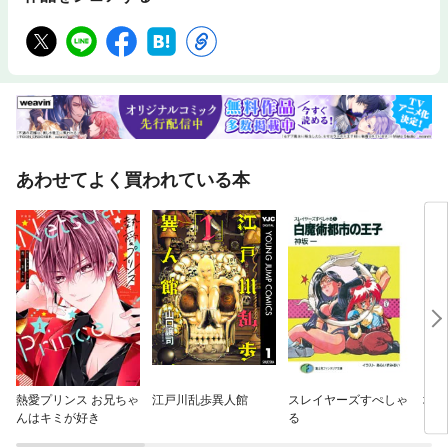
あわせてよく買われている本
熱愛プリンス お兄ちゃ
江戸川乱歩異人館
スレイヤーズすぺしゃ
境界
んはキミが好き
る