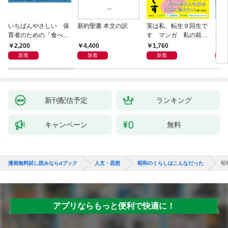
いちばんやさしい 保
新約聖書 本文の訳
実は私、転生９回生で
自閉
育者のための「食べな
す マンガ 私の前世
が小
い子」サポートＢＯＯ
物語
あう
2,200
4,400
1,760
2,
Ｋ 偏食・少食のお悩
新着
新着
新着
み解決！
新刊配信予定
ランキング
キャンペーン
無料
漫画無料試し読みならdブック
人文・思想
昭和のくらしはこんなだった
昭
アプリならもっと便利で快適に！