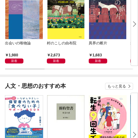
出会いの唯物論
村のこしの由布院
異界の断片
地域
1,980
2,673
1,683
1,
新着
新着
新着
人文・思想のおすすめ本
もっと見る