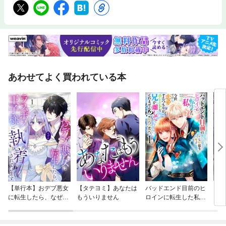
あわせてよく買われている本
【単行本】おデブ悪女
【タテヨミ】あなたは
バッドエンド目前のヒ
【タ
に転生したら、なぜか
もういりません
ロインに転生した私、
リ〜
ラスボス王子様に執着
今世では恋愛するつも
されています
りがチートな兄が離し
てくれません！？@C