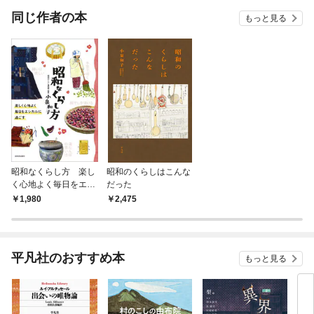
OMIC
同じ作者の本
もっと見る
昭和なくらし方 楽し
昭和のくらしはこんな
く心地よく毎日をエシ
だった
カルに過ごす
1,980
2,475
平凡社のおすすめ本
もっと見る