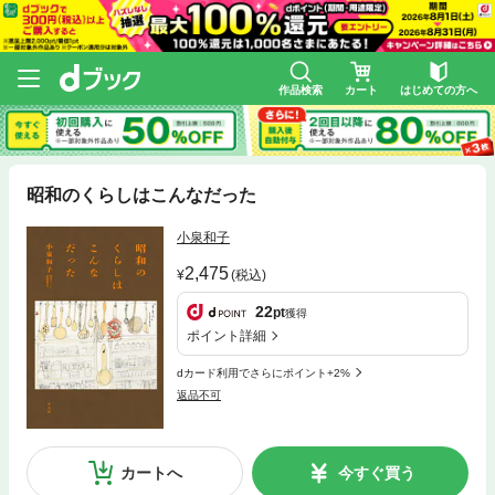
作品検索
カート
はじめての方へ
昭和のくらしはこんなだった
小泉和子
2,475
(税込)
22
pt
獲得
ポイント詳細
dカード利用でさらにポイント+2%
返品不可
カートへ
今すぐ買う