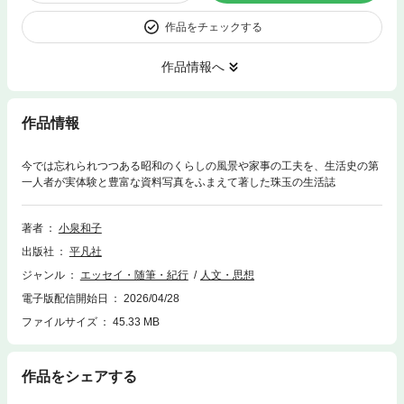
作品をチェックする
作品情報へ
作品情報
今では忘れられつつある昭和のくらしの風景や家事の工夫を、生活史の第
一人者が実体験と豊富な資料写真をふまえて著した珠玉の生活誌
著者
小泉和子
出版社
平凡社
ジャンル
エッセイ・随筆・紀行
人文・思想
電子版配信開始日
2026/04/28
ファイルサイズ
45.33 MB
作品をシェアする