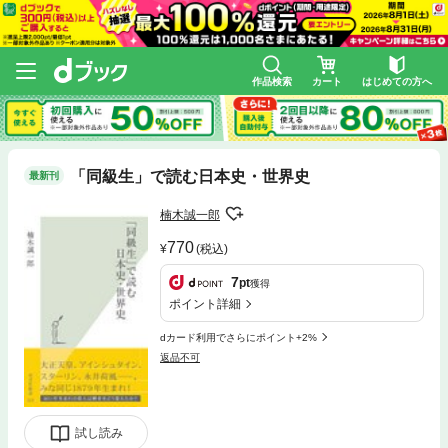
作品検索
カート
はじめての方へ
「同級生」で読む日本史・世界史
最新刊
楠木誠一郎
770
(税込)
7
pt
獲得
ポイント詳細
dカード利用でさらにポイント+2%
返品不可
試し読み