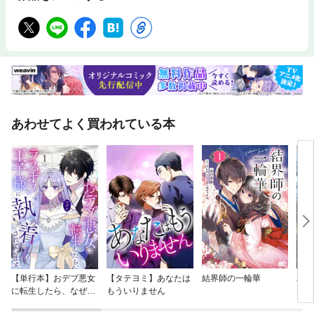
あわせてよく買われている本
【単行本】おデブ悪女
【タテヨミ】あなたは
結界師の一輪華
バッ
に転生したら、なぜか
もういりません
ロイ
ラスボス王子様に執着
今世