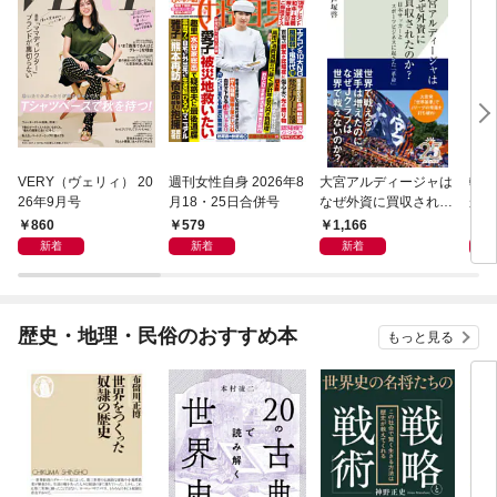
VERY（ヴェリィ） 20
週刊女性自身 2026年8
大宮アルディージャは
転売
26年9月号
月18・25日合併号
なぜ外資に買収された
から
のか？～日本サッカー
け）
860
579
1,166
1,
とスポーツビジネスに
新着
新着
新着
起きた「革命」～
歴史・地理・民俗のおすすめ本
もっと見る