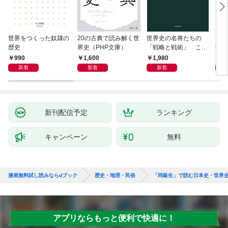
世界をつくった奴隷の
20の古典で読み解く世
世界史の名将たちの
日本
歴史
界史（PHP文庫）
「戦略と戦術」 この
痛い
社会で賢く生きる方法
990
1,600
1,980
9
は歴史が教えてくれる
新着
新着
新着
新刊配信予定
ランキング
キャンペーン
無料
漫画無料試し読みならdブック
歴史・地理・民俗
「同級生」で読む日本史・世界
アプリならもっと便利で快適に！