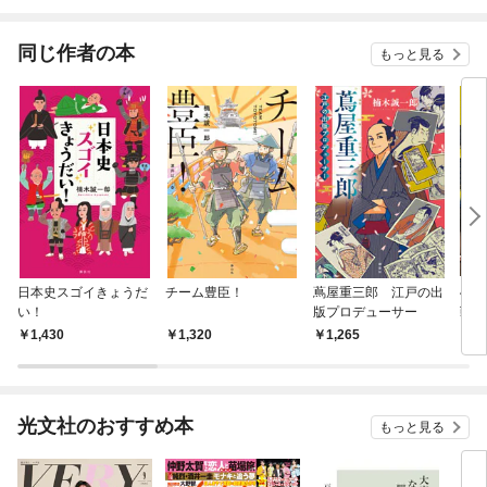
されています
りが
てく
OMI
同じ作者の本
もっと見る
日本史スゴイきょうだ
チーム豊臣！
蔦屋重三郎 江戸の出
47
い！
版プロデューサー
戦国
北・
1,430
1,320
1,265
2,
宗、
光文社のおすすめ本
もっと見る