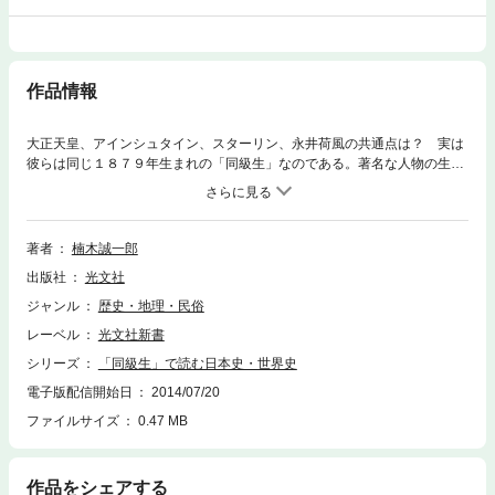
作品情報
大正天皇、アインシュタイン、スターリン、永井荷風の共通点は？ 実は
彼らは同じ１８７９年生まれの「同級生」なのである。著名な人物の生年
を起点に歴史を論じる、新たな試み。
著者
楠木誠一郎
出版社
光文社
ジャンル
歴史・地理・民俗
レーベル
光文社新書
シリーズ
「同級生」で読む日本史・世界史
電子版配信開始日
2014/07/20
ファイルサイズ
0.47 MB
作品をシェアする