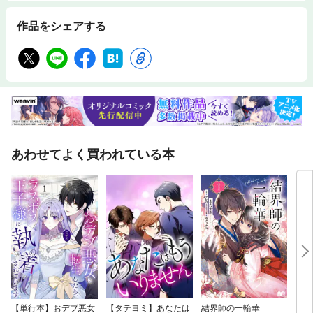
作品をシェアする
あわせてよく買われている本
【単行本】おデブ悪女
【タテヨミ】あなたは
結界師の一輪華
バッ