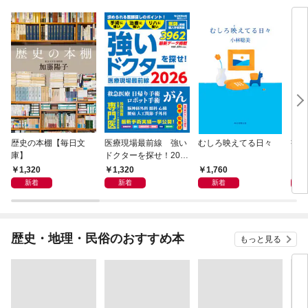
歴史の本棚【毎日文
医療現場最前線 強い
むしろ映えてる日々
書く
庫】
ドクターを探せ！202
6
1,320
1,320
1,760
2,
新着
新着
新着
歴史・地理・民俗のおすすめ本
もっと見る