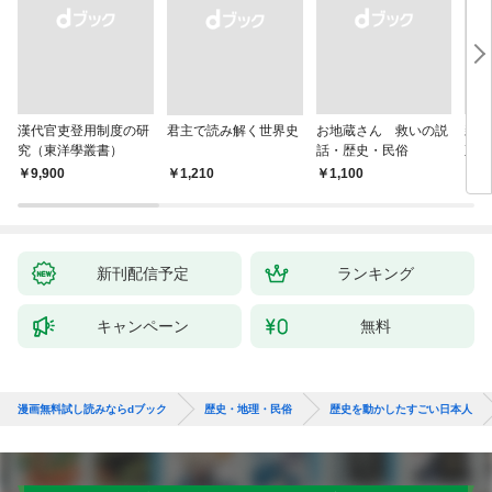
漢代官吏登用制度の研
君主で読み解く世界史
お地蔵さん 救いの説
親
究（東洋學叢書）
話・歴史・民俗
直立
迫る
￥9,900
￥1,210
￥1,100
￥1,
新刊配信予定
ランキング
キャンペーン
無料
漫画無料試し読みならdブック
歴史・地理・民俗
歴史を動かしたすごい日本人