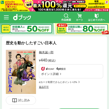
作品検索
カート
はじめての方へ
歴史を動かしたすごい日本人
楠木誠一郎
440
(税込)
4
pt
獲得
ポイント詳細
dカード利用でさらにポイント+2%
返品不可
試し読み