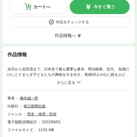
カートへ
今すぐ買う
作品をチェックする
作品情報へ
作品情報
吉宗から吉田茂まで。日本史で最も重要な幕末、明治維新、近代。 知識だ
けにとどまらず子どもたちの興味を引き出す、英雄50人の心に残るエピソ
ード。
著者
楠木誠一郎
出版社
毎日新聞出版
ジャンル
歴史・地理・民俗
電子版配信開始日
2022/09/01
ファイルサイズ
13.91 MB