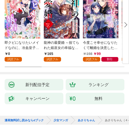
即クビになりたいメイ
龍神の最愛婚 ～捨てら
今度こそ幸せになりた
鬼条
ドなのに、冷血皇子に
れた姫巫女の幸福な嫁
くて離婚を決意したと
見初
執着されています第1
入り～: 1
ころ、無表情な旦那様
～１
0
165
198
99
1
話
が「愛してる」と言っ
試読フル
試読フル
試読フル
割引
試
てきました。1
新刊配信予定
ランキング
キャンペーン
無料
漫画無料試し読みならdブック
少女マンガ
あさりちゃん
あさりちゃん（４