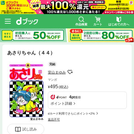
作品検索
カート
はじめての方へ
あさりちゃん（４４）
完結
室山まゆみ
マンガ
495
(税込)
4
pt
獲得
ポイント詳細
dカード利用でさらにポイント+2%
返品不可
試し読み