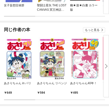
女子妄想症候群
聖闘士星矢 THE LOST
幽★遊★白書 カラー
美少
CANVAS 冥王神話外
版
ーン
伝
同じ作者の本
もっと見る
あさりちゃん in パリ
あさりちゃん リベンジ
あさりちゃん40年！
ひよ
649
594
495
7