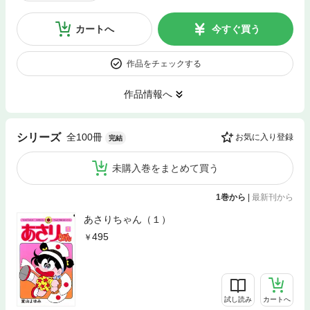
カートへ
今すぐ買う
作品をチェックする
作品情報へ
全100冊
シリーズ
お気に入り登録
完結
未購入巻をまとめて買う
1巻から
|
最新刊から
あさりちゃん（１）
495
試し読み
カートへ