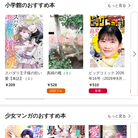
小学館のおすすめ本
もっと見る
スパダリ王子様の狂い
真綿の檻（１）
ビッグコミック 2026
こん
愛【単話】（１）
年16号（2026年8月7
（１
日発売）
528
510
5
209
試読フル
新着
試
少女マンガのおすすめ本
もっと見る