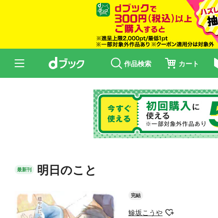
作品検索
カート
明日のこと
最新刊
完結
鰺坂こうや