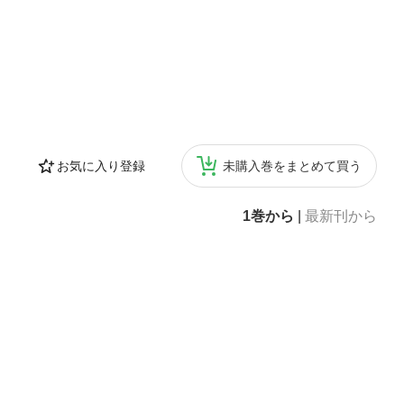
お気に入り登録
未購入巻をまとめて買う
1巻から
|
最新刊から