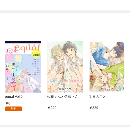
りがチートな兄が離し
てくれません！？@C
OMIC
equal Vol.0
佐藤くんと佐藤さん
明日のこと
0
220
220
無料