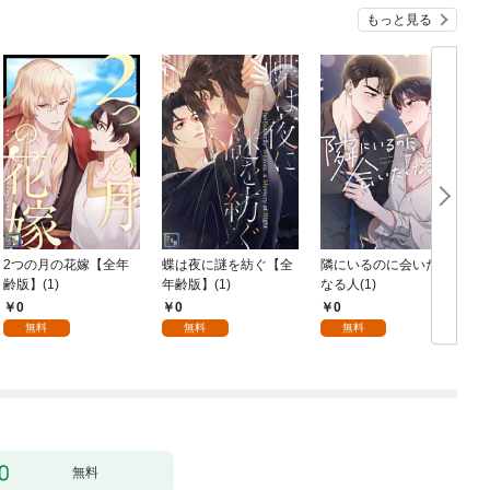
もっと見る
2つの月の花嫁【全年
蝶は夜に謎を紡ぐ【全
隣にいるのに会いたく
齢版】(1)
年齢版】(1)
なる人(1)
0
0
0
無料
無料
無料
無料