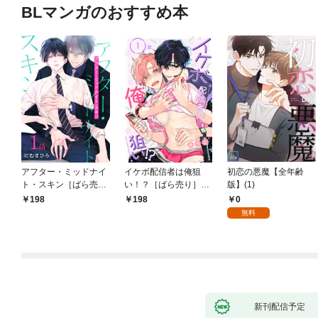
BLマンガのおすすめ本
アフター・ミッドナイ
イケボ配信者は俺狙
初恋の悪魔【全年齢
ト・スキン［ばら売
い！？［ばら売り］
版】(1)
り］ 第1話
第1話
0
198
198
無料
新刊配信予定