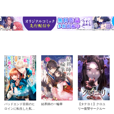
バッドエンド目前のヒ
結界師の一輪華
【タテヨミ】クロユ
ロインに転生した私、
リ〜復讐サークル〜
今世では恋愛するつも