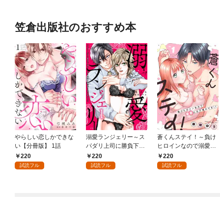
笠倉出版社のおすすめ本
やらしい恋しかできな
溺愛ランジェリー～ス
蒼くんステイ！～負け
い【分冊版】 1話
パダリ上司に勝負下着
ヒロインなので溺愛に
を見られたら淫靡な恋
は不慣れです！？～
220
220
220
が始まった～【分冊
【分冊版】 1話
試読フル
試読フル
試読フル
版】 1話