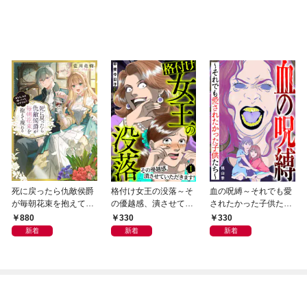
死に戻ったら仇敵侯爵
格付け女王の没落～そ
血の呪縛～それでも愛
が毎朝花束を抱えて現
の優越感、潰させてい
されたかった子供たち
れる -あなた、私を嫌
ただきます！～ 1巻
～
880
330
330
っていたはずでは？-
新着
新着
新着