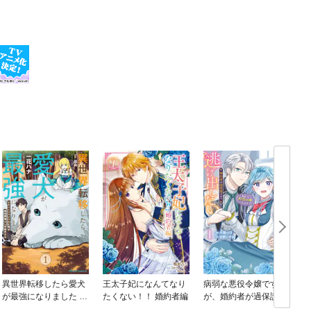
異世界転移したら愛犬
王太子妃になんてなり
病弱な悪役令嬢です
が最強になりました ～
たくない！！ 婚約者編
が、婚約者が過保護す
シルバーフェンリルと
ぎて逃げ出したい(私た