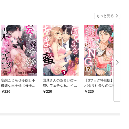
もっと見る
妄想こじらせ令嬢と不
国見さんのあまい蜜～
【dブック特別版】ス
機嫌な王子様【分冊
匂いフェチな私、イケ
パダリ社長なのに私以
版】 1話
メン先輩の香りに囚わ
外は××NG！？～10年
220
220
220
れてます～【分冊版】
ぶりの再会で始まる淫
1話
靡で一途な恋～【分冊
版】 1話