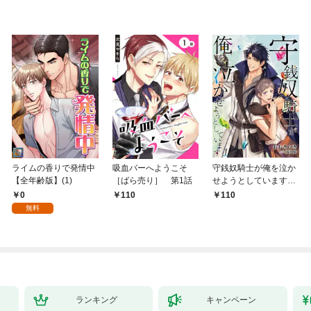
ライムの香りで発情中
吸血バーへようこそ
守銭奴騎士が俺を泣か
【全年齢版】(1)
［ばら売り］ 第1話
せようとしています
【単話】 1
0
110
110
無料
ランキング
キャンペーン