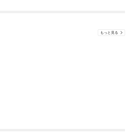
俺が異世界暮らしを始
ち犬猿の仲でしたよ
めたら～ THE COMIC
ね！？)
もっと見る