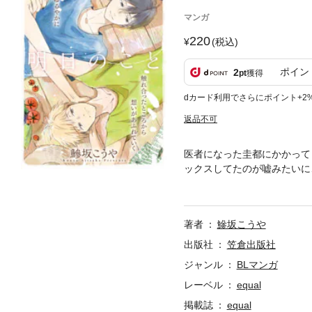
マンガ
220
(税込)
ポイン
2
pt
獲得
dカード利用でさらにポイント+2
返品不可
医者になった圭都にかかって
ックスしてたのが嘘みたいに
しぶりの電話は、思いがけな
著者
鰺坂こうや
出版社
笠倉出版社
ジャンル
BLマンガ
レーベル
equal
掲載誌
equal