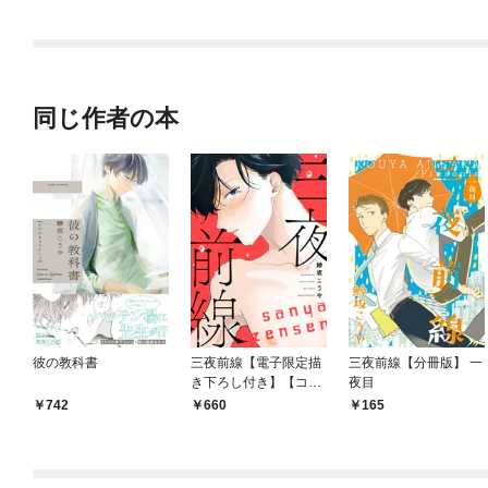
されています
同じ作者の本
彼の教科書
三夜前線【電子限定描
三夜前線【分冊版】 一
き下ろし付き】【コミ
夜目
ックス版】
742
660
165