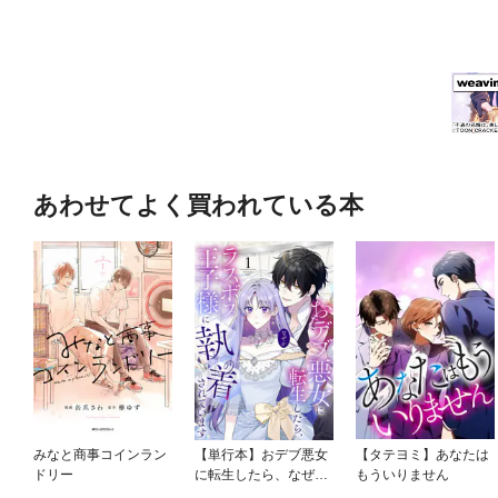
あわせてよく買われている本
みなと商事コインラン
【単行本】おデブ悪女
【タテヨミ】あなたは
ドリー
に転生したら、なぜか
もういりません
ラスボス王子様に執着