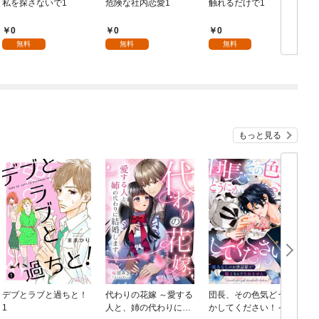
私を探さないで1
危険な社内恋愛1
触れるだけで1
0
0
0
無料
無料
無料
もっと見る
デブとラブと過ちと！
代わりの花嫁 ～愛する
団長、その色気どうに
＆
1
人と、姉の代わりに結
かしてください！～魔