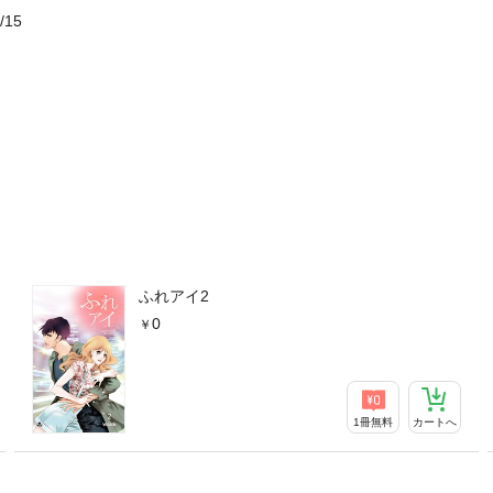
/15
ふれアイ2
0
1冊無料
カートへ