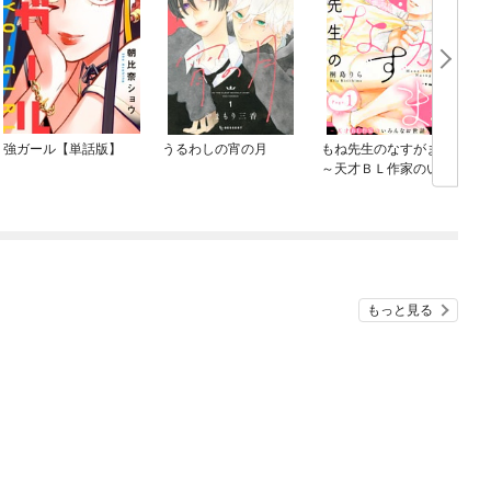
強ガール【単話版】
うるわしの宵の月
もね先生のなすがまま
～天才ＢＬ作家のいろ
んなお世話します～
分冊版
もっと見る