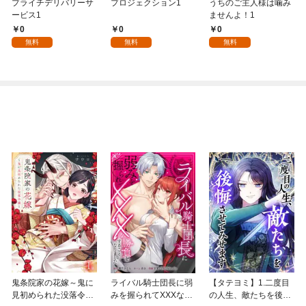
プライチデリバリーサ
プロジェクション1
うちのご主人様は噛み
ービス1
ませんよ！1
0
0
0
無料
無料
無料
鬼条院家の花嫁～鬼に
ライバル騎士団長に弱
【タテヨミ】1.二度目
見初められた没落令嬢
みを握られてXXXな勝
の人生、敵たちを後悔