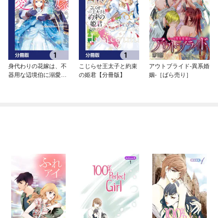
身代わりの花嫁は、不
こじらせ王太子と約束
アウトブライド-異系婚
器用な辺境伯に溺愛さ
の姫君【分冊版】
姻-［ばら売り］
れる【分冊版】