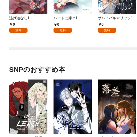
逃げ道なし1
ハートに捧ぐ1
サバイバルマリッジ1
0
0
0
無料
無料
無料
SNPのおすすめ本