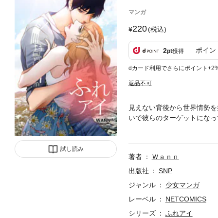
マンガ
220
(税込)
ポイン
2
pt
獲得
dカード利用でさらにポイント+2
返品不可
見えない背後から世界情勢を
いで彼らのターゲットになっ
プクラスの超能力者・ムサシ
なるが、ジョイへの熱望は彼
試し読み
著者
Ｗａｎｎ
出版社
SNP
ジャンル
少女マンガ
レーベル
NETCOMICS
シリーズ
ふれアイ