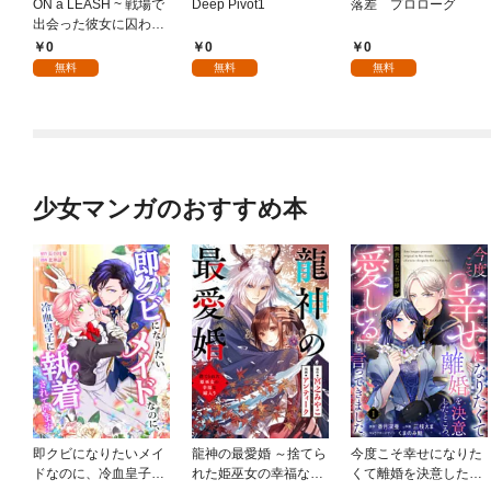
ON a LEASH ~ 戦場で
Deep Pivot1
落差 プロローグ
出会った彼女に囚われ
て ~1
0
0
0
無料
無料
無料
少女マンガのおすすめ本
即クビになりたいメイ
龍神の最愛婚 ～捨てら
今度こそ幸せになりた
ドなのに、冷血皇子に
れた姫巫女の幸福な嫁
くて離婚を決意したと