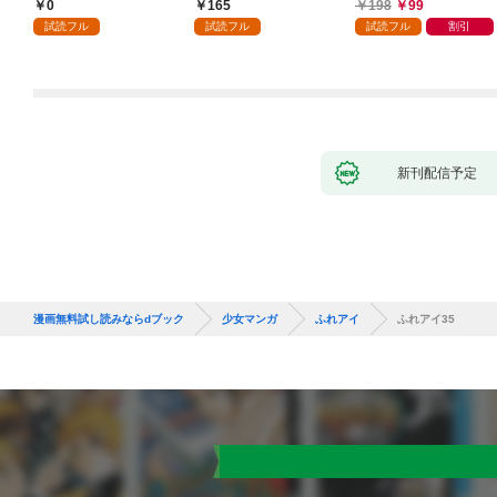
執着されています第1
入り～: 1
ころ、無表情な旦那様
0
165
198
99
話
が「愛してる」と言っ
試読フル
試読フル
試読フル
割引
てきました。1
新刊配信予定
漫画無料試し読みならdブック
少女マンガ
ふれアイ
ふれアイ35