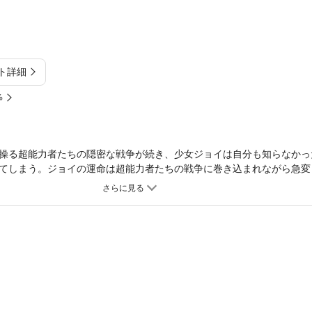
ト詳細
%
操る超能力者たちの隠密な戦争が続き、少女ジョイは自分も知らなかっ
てしまう。ジョイの運命は超能力者たちの戦争に巻き込まれながら急変
が彼女を守るために派遣される。ムサシは知らぬ間にジョイに特別な感
女のその特殊な遺伝形質によるものに過ぎないと思い、葛藤に陥る。