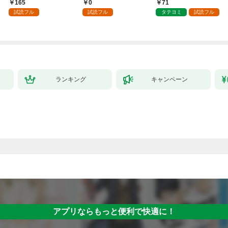
～１
負をすることになりま
させてみせます
165
0
71
した第1話
試読フル
試読フル
タテヨミ
試読フル
ランキング
キャンペーン
アプリならもっと便利で快適に！