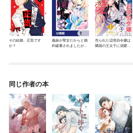
その結婚、正気です
義妹が聖女だからと婚
売られた辺境伯令嬢は
か？
約破棄されましたが、
隣国の王太子に溺愛さ
私は妖精の愛し子です
れる
【分冊版】
同じ作者の本