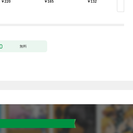
婚します～ 1
力なしのお世話係は魅
220
165
132
￥
了なんてされません～
１
無料