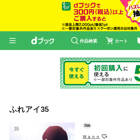
作品検索
カート
ふれアイ35
完結
Ｗａｎｎ