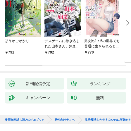
ほうかごがかり
デスゲームに巻き込ま
男女比1：5の世界でも
戦地
れた山本さん、気まま
普通に生きられると思
カシ
にゲームバランスを崩
った？ ～激重感情な
活を
8
792
792
770
壊させる【電子特別
彼女たちが無自覚男子
特典
試
版】
に翻弄されたら～
新刊配信予定
ランキング
キャンペーン
無料
漫画無料試し読みならdブック
男性向けラノベ
生活魔法しか使えないのに英雄た