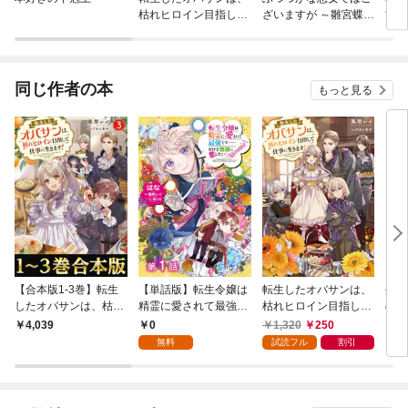
枯れヒロイン目指して
ざいますが ～雛宮蝶鼠
世改
仕事に生きます！
とりかえ伝～
同じ作者の本
もっと見る
【合本版1-3巻】転生
【単話版】転生令嬢は
転生したオバサンは、
生活
したオバサンは、枯れ
精霊に愛されて最強で
枯れヒロイン目指して
のに
ヒロイン目指して仕事
す……だけど普通に恋
仕事に生きます！【電
てる
0
1,320
250
4,039
1,
に生きます！
したい！@COMIC 第1
子書籍限定書き下ろし
こぼ
無料
試読フル
割引
話
SS付き】
五英