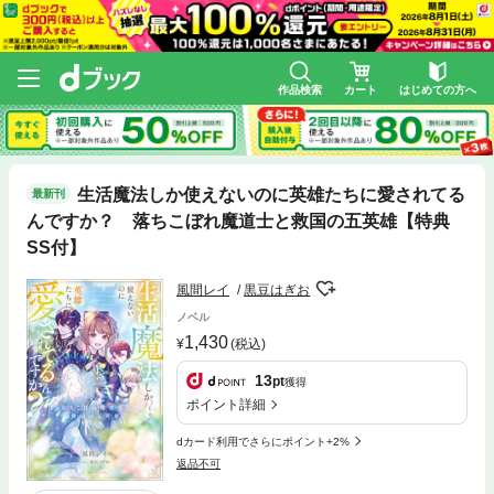
作品検索
カート
はじめての方へ
生活魔法しか使えないのに英雄たちに愛されてる
最新刊
んですか？ 落ちこぼれ魔道士と救国の五英雄【特典
SS付】
風間レイ
黒豆はぎお
ノベル
1,430
(税込)
13
pt
獲得
ポイント詳細
dカード利用でさらにポイント+2%
返品不可