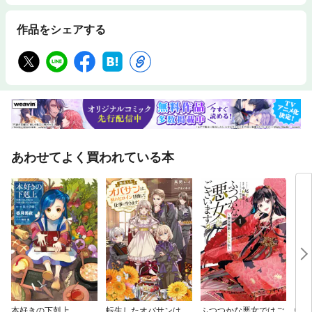
作品をシェアする
あわせてよく買われている本
本好きの下剋上
転生したオバサンは、
ふつつかな悪女ではご
転生