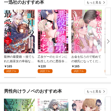
一迅社のおすすめ本
もっと見る
龍神の最愛婚 ～捨てら
乙女ゲーのヒロインに
お金を払うので初めて
こど
れた姫巫女の幸福な嫁
転生したのに悪役令嬢
の彼氏になってくださ
た令
入り～: 1
の弟（攻略対象外）に
い: 1
者に
165
220
165
1
執着えっちされるんで
試読フル
試読フル
試読フル
試
すが！？: 1
男性向けラノベのおすすめ本
もっと見る