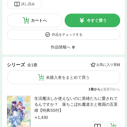
試し読み
カートへ
今すぐ買う
作品をチェックする
作品情報へ
シリーズ
全1冊
お気に入り登録
未購入巻をまとめて買う
1巻から
|
最新刊から
生活魔法しか使えないのに英雄たちに愛されて
るんですか？ 落ちこぼれ魔道士と救国の五英
雄【特典SS付】
1,430