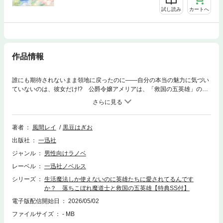
試し読み
カートへ
作品情報
誰にも期待されないまま領地に戻ったのに――自分の本当の魅力に気づい
ていないのは、彼女だけ!? 公爵令嬢アメリアは、「救国の五英雄」のひ
とりを父に持つ王宮魔道士。幼い頃から英雄たちに囲まれて育った彼女の
力は正しく評価されず、周囲から「生活魔法しか使えない」と蔑まれ、英
雄の娘にふさわしくないと冷遇されていた。そうした評価を疑うこともな
いまま耐えてきたが、王宮を離れ、次期公爵として自分にできることを求
著者
風間レイ
黒豆はぎお
めて荒れ果てた領地へ帰ると決意する。ところがその報せに大慌てしたの
出版社
一迅社
は、アメリアを大切に想う英雄たち。仕事を放り出して領地へ押しかけ、
さらには五英雄のひとりである王太子アーチボルトまでついてきて――!?
ジャンル
男性向けラノベ
過保護すぎる英雄たちと無自覚天才令嬢の溺愛系領地発展ファンタジ
レーベル
一迅社ノベルス
ー！ ※電子版はショートストーリー『お仕事はお茶会』付。
シリーズ
生活魔法しか使えないのに英雄たちに愛されてるんです
か？ 落ちこぼれ魔道士と救国の五英雄【特典SS付】
電子版配信開始日
2026/05/02
ファイルサイズ
- MB