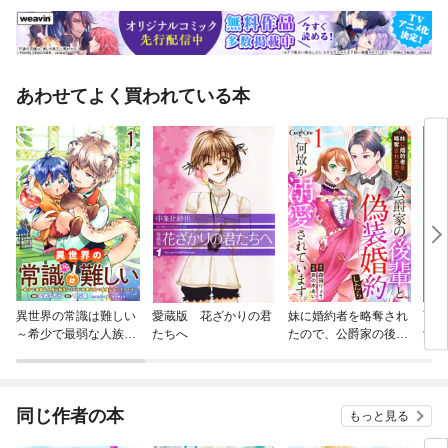
あわせてよく買われている本
異世界の常識は難しい
愛蔵版 花ざかりの君
妹に婚約者を略奪され
育成
～希少で最弱な人族に
たちへ
たので、公爵家の後輩
女を
転生したけど物理以外
と偽装婚約したら何故
イフ
で最強になりそうです
か溺愛されています。
【分
～ 【連載版】
同じ作者の本
もっと見る