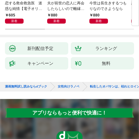
恋する救命救急医 迷
夫が前世の恋人に再会
今世は長生きするつも
話し
惑な純情【電子オリジ
したらしいので離縁し
りなのでさようなら
でし
ナル】
ます
605
880
880
1,
新着
新着
新着
新刊配信予定
ランキング
キャンペーン
無料
漫画無料試し読みならdブック
女性向けラノベ
転生したオバサンは、枯れヒロイ
アプリならもっと便利で快適に！