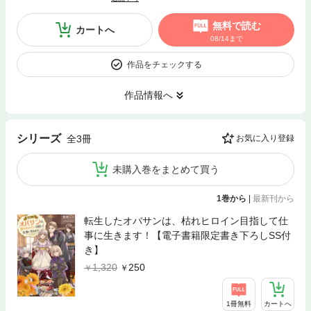
無料で読む
カートへ
08/14まで
作品をチェックする
作品情報へ
シリーズ
全3冊
お気に入り登録
未購入巻をまとめて買う
1巻から
|
最新刊から
転生したオバサンは、枯れヒロイン目指して仕
事に生きます！【電子書籍限定書き下ろしSS付
き】
1,320
250
1冊無料
カートへ