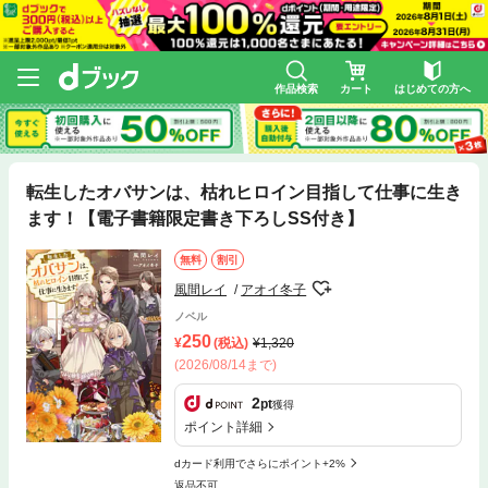
作品検索
カート
はじめての方へ
転生したオバサンは、枯れヒロイン目指して仕事に生き
ます！【電子書籍限定書き下ろしSS付き】
無料
割引
風間レイ
アオイ冬子
ノベル
250
(税込)
1,320
(2026/08/14まで)
2
pt
獲得
ポイント詳細
dカード利用でさらにポイント+2%
返品不可