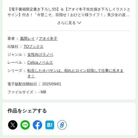
【電子書籍限定書き下ろしSS】＆【アオイ冬子先生描き下ろしイラストと
サイン】付き！「今世こそ、目指せ！おひとり様ライフ！」美少女の皮を
被ったオバサンによる、望まぬロマンスファンタジー！人気シリーズ「転
生令嬢は精霊に愛されて最強です……だけど普通に恋したい！」著者によ
る新シリーズ始動！書き下ろし番外編を特別収録！嘘みたい。浮気男と離
婚したシングルマザーから、八歳の男爵令嬢・シェリルに生まれ変わるな
著者
風間レイ
アオイ冬子
んて。ゲームヒロインなんて嫌、恋愛はもうこりごり。今世こそ、前世で
出版社
TOブックス
夢見た資格持ちの自活女性になってみせるわ！ 脳が若いうちに座学をマ
スターしなくちゃ。転生者仲間に不人気のそろばんも試作して……ってあ
ジャンル
女性向けラノベ
れ？ 世話焼き王弟殿下に、経理の経験を買われて王城へスカウト？ 腹
レーベル
Celicaノベルス
黒秀才令息にライバル視されてる？ 巷で噂の天才少女ってもしや私の事
ですか？？「今世こそ、快適独身ライフを送りたいだけなのに！」オカン
シリーズ
転生したオバサンは、枯れヒロイン目指して仕事に生きま
力と事務能力で無敵ヒロインへ！ 美少女の皮を被ったオバサンによる、
す！
望まぬロマンスファンタジー！著者：風間レイ猫好き兼業作家。寒さに非
電子版配信開始日
2025/09/01
常に弱く暑さにもかなり弱いので、ヒロインが気候のいい土地に生息して
ファイルサイズ
- MB
いるのは作者の希望が反映されている。イラスト：アオイ冬子かわいい少
年少女とイケメンたちを終始たくさん描かせていただきとっても楽しかっ
たです！見た目はふわふわ、中身は…なシェリルのギャップがかわいらし
くて大好き！どうぞよろしくお願いします。
作品をシェアする