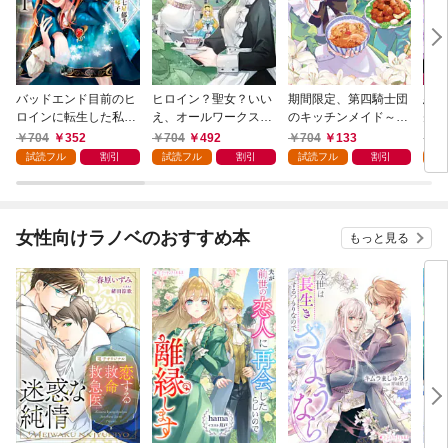
バッドエンド目前のヒ
ヒロイン？聖女？いい
期間限定、第四騎士団
悪党
ロインに転生した私、
え、オールワークスメ
のキッチンメイド～結
先も
今世では恋愛するつも
イドです（誇）！@C
婚したくないので就職
令嬢
704
352
704
492
704
133
7
りがチートな兄が離し
OMIC 第1巻
しました～@COMIC
ラン
試読フル
割引
試読フル
割引
試読フル
割引
試
てくれません！？@C
第1巻【描き下ろし漫
の溺
OMIC 第1巻
画特典付き】
@C
女性向けラノベのおすすめ本
もっと見る