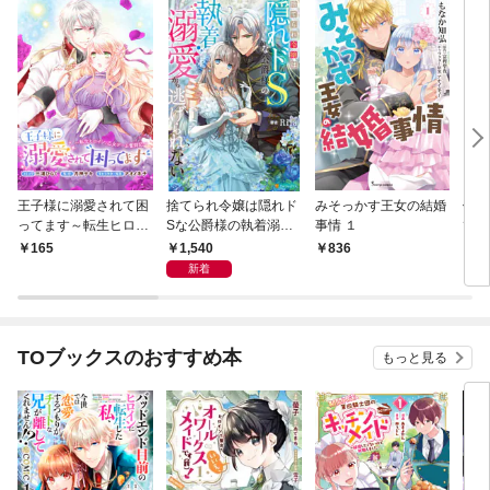
王子様に溺愛されて困
捨てられ令嬢は隠れド
みそっかす王女の結婚
使え
ってます～転生ヒロイ
Sな公爵様の執着溺愛
事情 １
てら
ン、乙女ゲーム奮闘記
から逃げられない
うぞ
1,540
165
836
1,
～ 連載版: 1
くだ
新着
特典
TOブックスのおすすめ本
もっと見る