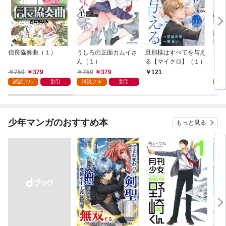
信長協奏曲（１）
うしろの正面カムイさ
旦那様はすべてを与え
はじ
ん（１）
る【マイクロ】（１）
（１
759
379
759
379
7
121
試読フル
割引
試読フル
割引
試
少年マンガのおすすめ本
もっと見る