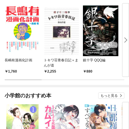
長嶋有漫画化計画
トキワ荘青春日記＋ま
銀十字 QQQ編
ウル
んが道
1,760
2,255
880
5
小学館のおすすめ本
もっと見る