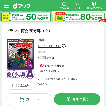
作品検索
カート
はじめての方へ
ブラック商会 変奇郎（２）
完結
藤子不二雄（Ａ）
マンガ
528
(税込)
4
pt
獲得
ポイント詳細
dカード利用でさらにポイント+2%
返品不可
試し読み
カートへ
今すぐ買う