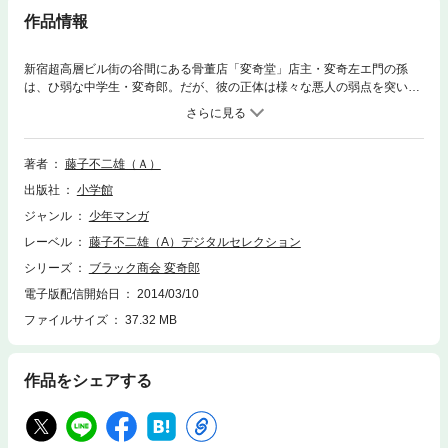
作品情報
新宿超高層ビル街の谷間にある骨董店「変奇堂」店主・変奇左エ門の孫
は、ひ弱な中学生・変奇郎。だが、彼の正体は様々な悪人の弱点を突いて
取り立てや制裁を加える、恐喝を事業とする「ブラック商会」の経営者。
ブラックユーモアな作品がら、主人公の活躍が痛快なA先生の代表作とし
て今も多くのファンがいる人気作、第２巻！！
著者
藤子不二雄（Ａ）
出版社
小学館
ジャンル
少年マンガ
レーベル
藤子不二雄（A）デジタルセレクション
シリーズ
ブラック商会 変奇郎
電子版配信開始日
2014/03/10
ファイルサイズ
37.32 MB
作品をシェアする