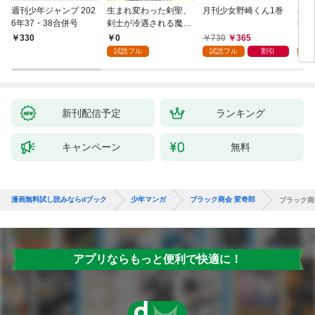
週刊少年ジャンプ 202
生まれ変わった剣聖、
月刊少女野崎くん1巻
JD
6年37・38合併号
剣士が冷遇される魔術
年齢
至上主義の学園で無双
0
730
365
0
￥330
する第1話
試読フル
試読フル
割引
新刊配信予定
ランキング
キャンペーン
無料
漫画無料試し読みならdブック
少年マンガ
ブラック商会 変奇郎
ブラック商
アプリならもっと便利で快適に！