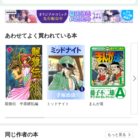
あわせてよく買われている本
龍狼伝 中原繚乱編
ミッドナイト
まんが道
龍狼
同じ作者の本
もっと見る