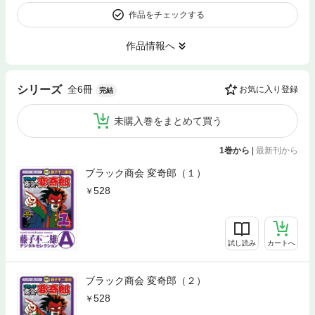
作品をチェックする
作品情報へ
全6冊
シリーズ
お気に入り登録
完結
未購入巻をまとめて買う
1巻から
|
最新刊から
ブラック商会 変奇郎（１）
528
試し読み
カートへ
ブラック商会 変奇郎（２）
528