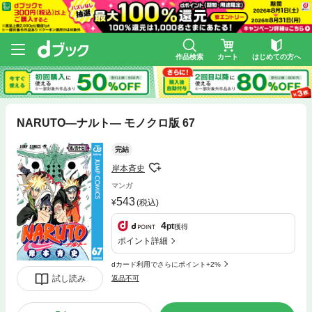
作品検索
カート
はじめての方へ
NARUTO―ナルト― モノクロ版 67
完結
岸本斉史
マンガ
543
(税込)
4
pt
獲得
ポイント詳細
dカード利用でさらにポイント+2%
試し読み
返品不可