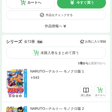
カートへ
今すぐ買う
作品をチェックする
作品情報へ
全72冊
シリーズ
お気に入り登録
完結
未購入巻をまとめて買う
1巻から
|
最新刊から
NARUTO―ナルト― モノクロ版 1
543
試し読み
カートへ
NARUTO―ナルト― モノクロ版 2