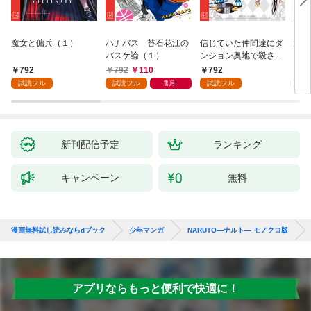
魔女と傭兵（１）
ハナバス 苔石花江の
信じていた仲間達にダ
追放
バスケ論（１）
ンジョン奥地で殺され
『自
かけたがギフト『無限
領地
792
792
110
792
7
ガチャ』でレベル９９
強の
試読フル
試読フル
割引
試読フル
試
９９の仲間達を手に入
～最
れて元パーティーメン
で始
バーと世界に復讐＆
拓ス
『ざまぁ！』します！
（１
（１）
新刊配信予定
ランキング
キャンペーン
無料
漫画無料試し読みならdブック
少年マンガ
NARUTO―ナルト― モノクロ版
アプリならもっと便利で快適に！