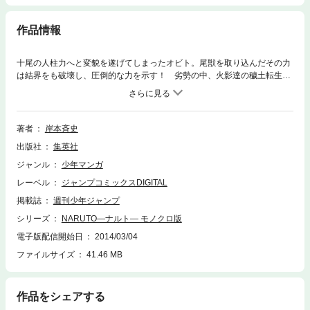
作品情報
十尾の人柱力へと変貌を遂げてしまったオビト。尾獣を取り込んだその力
は結界をも破壊し、圧倒的な力を示す！ 劣勢の中、火影達の穢土転生の
能力を活かし、反撃の糸口を掴もうとするナルトとサスケだが!?
著者
岸本斉史
出版社
集英社
ジャンル
少年マンガ
レーベル
ジャンプコミックスDIGITAL
掲載誌
週刊少年ジャンプ
シリーズ
NARUTO―ナルト― モノクロ版
電子版配信開始日
2014/03/04
ファイルサイズ
41.46 MB
作品をシェアする