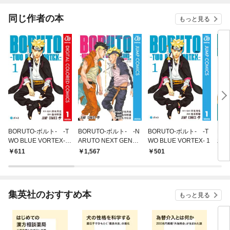
同じ作者の本
もっと見る
BORUTO-ボルト- -T
BORUTO-ボルト- -N
BORUTO-ボルト- -T
NA
WO BLUE VORTEX-
ARUTO NEXT GENER
WO BLUE VORTEX- 1
木ノ
カラー版 1
ATIONS- STORY GUI
上
611
1,567
501
5
DE
集英社のおすすめ本
もっと見る