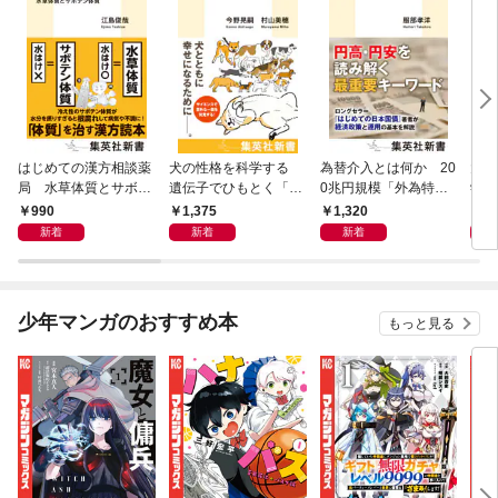
はじめての漢方相談薬
犬の性格を科学する
為替介入とは何か 20
大江
局 水草体質とサボテ
遺伝子でひもとく「最
0兆円規模「外為特
学と
ン体質
良の友」の進化
会」が生まれた謎
から
990
1,375
1,320
1,
新着
新着
新着
少年マンガのおすすめ本
もっと見る