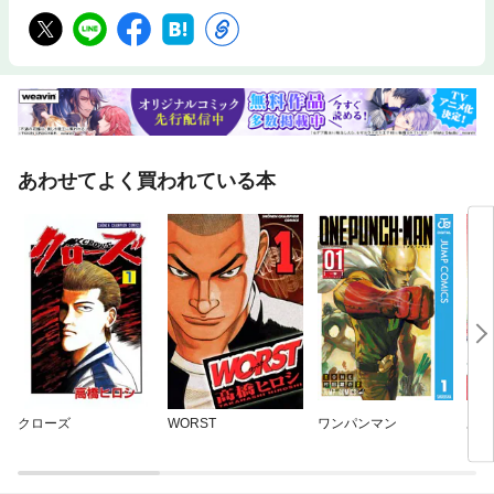
あわせてよく買われている本
クローズ
WORST
ワンパンマン
あか