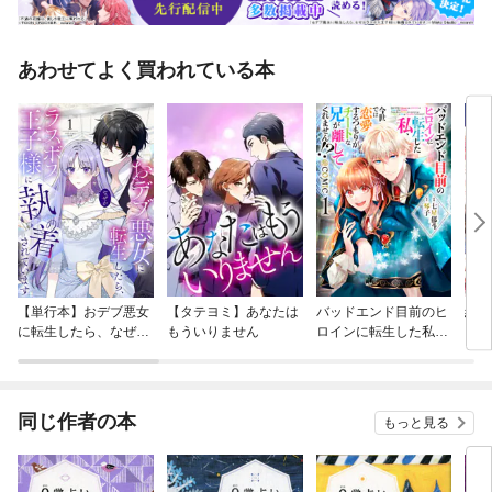
あわせてよく買われている本
【単行本】おデブ悪女
【タテヨミ】あなたは
バッドエンド目前のヒ
結界
に転生したら、なぜか
もういりません
ロインに転生した私、
ラスボス王子様に執着
今世では恋愛するつも
されています
りがチートな兄が離し
てくれません！？@C
OMIC
同じ作者の本
もっと見る