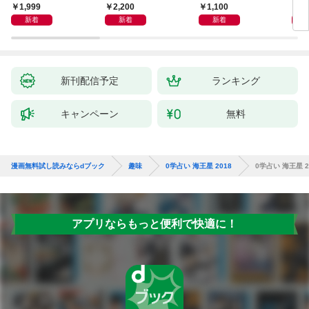
1,999
2,200
1,100
1,
新着
新着
新着
新刊配信予定
ランキング
キャンペーン
無料
漫画無料試し読みならdブック
趣味
0学占い 海王星 2018
0学占い 海王星 2
アプリならもっと便利で快適に！