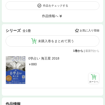
作品をチェックする
作品情報へ
シリーズ
全1冊
お気に入り登録
未購入巻をまとめて買う
1巻から
|
最新刊から
0学占い 海王星 2018
880
カートへ
作品情報