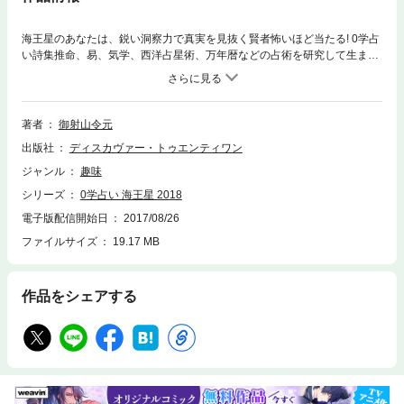
海王星のあなたは、鋭い洞察力で真実を見抜く賢者怖いほど当たる! 0学占
い詩集推命、易、気学、西洋占星術、万年暦などの占術を研究して生まれ
た運命分析学の集大成「Yahoo!占い」、雑誌「an.an」「Hanako」などで
大人気!
著者
御射山令元
出版社
ディスカヴァー・トゥエンティワン
ジャンル
趣味
シリーズ
0学占い 海王星 2018
電子版配信開始日
2017/08/26
ファイルサイズ
19.17 MB
作品をシェアする