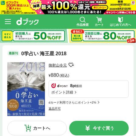
作品検索
カート
はじめての方へ
0学占い 海王星 2018
最新刊
御射山令元
880
(税込)
8
pt
獲得
ポイント詳細
dカード利用でさらにポイント+2%
返品不可
カートへ
今すぐ買う