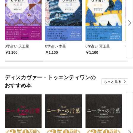
0学占い 天王星
0学占い 木星
0学占い 冥王星
0学
1,100
1,100
1,100
1,
ディスカヴァー・トゥエンティワンの
もっと見る
おすすめ本