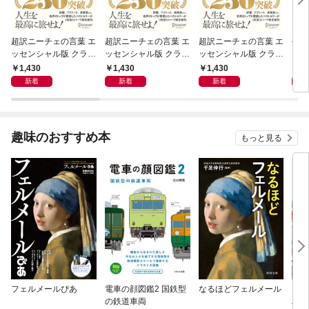
超訳ニーチェの言葉 エ
超訳ニーチェの言葉 エ
超訳ニーチェの言葉 エ
令和
ッセンシャル版 クラシ
ッセンシャル版 クラシ
ッセンシャル版 クラシ
ックカバー赤箔
ックカバー金箔
ックカバー銀箔
1,430
1,430
1,430
1,
新着
新着
新着
趣味のおすすめ本
もっと見る
フェルメールぴあ
電車の顔図鑑2 国鉄型
なるほどフェルメール
大人
の鉄道車両
ハン