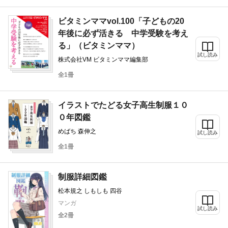
ビタミンママvol.100「子どもの20
年後に必ず活きる 中学受験を考え
る」（ビタミンママ）
試し読み
株式会社VM ビタミンママ編集部
全1冊
イラストでたどる女子高生制服１０
０年図鑑
めばち 森伸之
試し読み
全1冊
制服詳細図鑑
松本規之 しもしも 四谷
マンガ
試し読み
全2冊