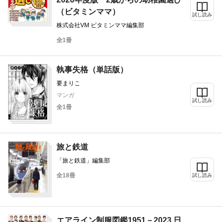
（ビタミンママ）
試し読み
株式会社VM ビタミンママ編集部
全1冊
執事失格（単話版）
要まりこ
マンガ
試し読み
全1冊
旅と鉄道
「旅と鉄道」編集部
全18冊
試し読み
エアライン制服図鑑1951－2023 日