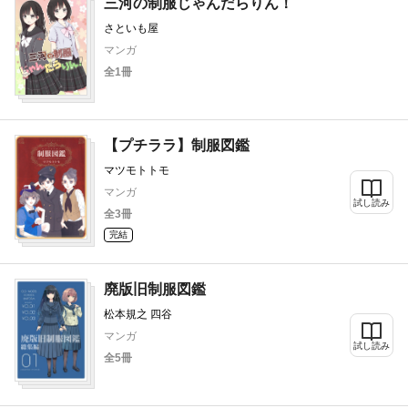
三河の制服じゃんだらりん！
さといも屋
マンガ
全1冊
【プチララ】制服図鑑
マツモトトモ
マンガ
試し読み
全3冊
完結
廃版旧制服図鑑
松本規之 四谷
マンガ
試し読み
全5冊