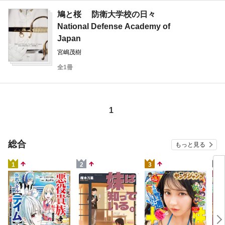
鳩と桜 防衛大学校の日々
National Defense Academy of
Japan
宮嶋茂樹
全1冊
1
総合
もっと見る
4
1
2
3