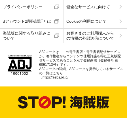
プライバシーポリシー
健全なサービスに向けて
dアカウント2段階認証とは
Cookieの利用について
海賊版に関する取り組みに
お客さまのご利用端末から
ついて
の情報の外部送信について
ABJマークは、この電子書店・電子書籍配信サービス
が、著作権者からコンテンツ使用許諾を得た正規版配
信サービスであることを示す登録商標（登録番号 第
6091713号）です。
ABJマークの詳細、ABJマークを掲示しているサービス
の一覧はこちら
→
https://aebs.or.jp/