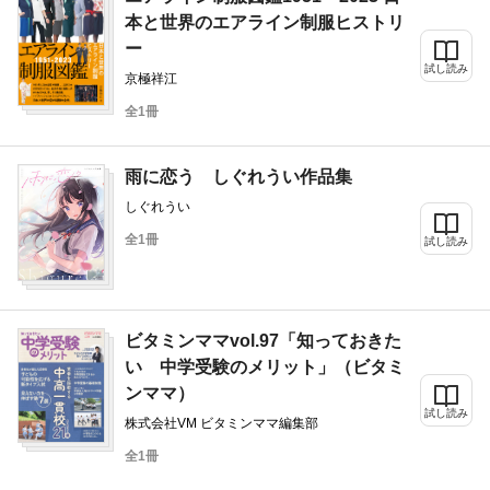
本と世界のエアライン制服ヒストリ
ー
試し読み
京極祥江
全1冊
雨に恋う しぐれうい作品集
しぐれうい
全1冊
試し読み
ビタミンママvol.97「知っておきた
い 中学受験のメリット」（ビタミ
ンママ）
試し読み
株式会社VM ビタミンママ編集部
全1冊