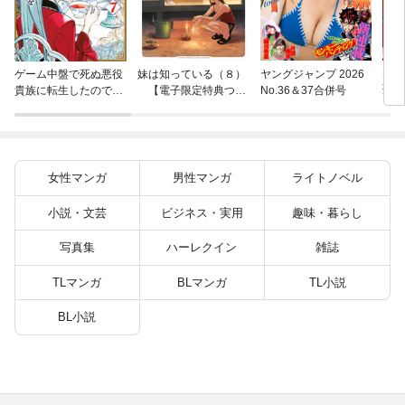
片田
ゲーム中盤で死ぬ悪役
妹は知っている（８）
ヤングジャンプ 2026
聖に
貴族に転生したので、
【電子限定特典つ
No.36＆37合併号
りの
外れスキル【テイム】
き】
を駆使して最強を目指
してみた（７）
女性マンガ
男性マンガ
ライトノベル
小説・文芸
ビジネス・実用
趣味・暮らし
写真集
ハーレクイン
雑誌
TLマンガ
BLマンガ
TL小説
BL小説