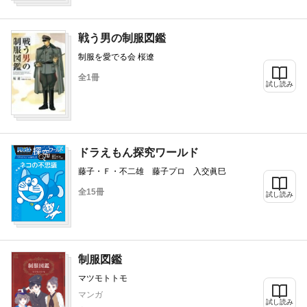
戦う男の制服図鑑
制服を愛でる会 桜遼
全1冊
試し読み
ドラえもん探究ワールド
藤子・Ｆ・不二雄 藤子プロ 入交眞巳
全15冊
試し読み
制服図鑑
マツモトトモ
マンガ
試し読み