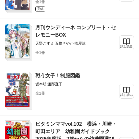
全1冊
完結
月刊ウンディーネ コンプリート・セ
レモニーBOX
天野こずえ 五條さやか 櫁屋涼
試し読み
全1冊
戦う女子！制服図鑑
坂本明 渡部直子
全1冊
試し読み
ビタミンママvol.102 横浜・川崎・
町田エリア 幼稚園ガイドブック
2026年度版 2歳からの幼稚園選び