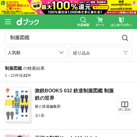
作品検索
カート
はじめての方へ
絞り込み
制服図鑑
の検索結果
1～22件/全
22
件
旅鉄BOOKS 032 鉄道制服図鑑 制服
鉄の世界
旅と鉄道編集部
試し読み
全1冊