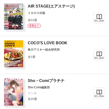
AIR STAGE(エアステージ)
イカロス出版
全52冊
試し読み
新着あり
COCO’S LOVE BOOK
角川アスキー総合研究所
全1冊
試し読み
Sho－Comiプラチナ
Sho-Comi編集部
マンガ
試し読み
全26冊