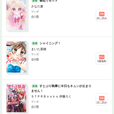
春恋リセット
新着
さなだ麦
マンガ
全1冊
試し読み
シャイニング！
新着
まいた菜穂
マンガ
全9冊
3冊無料
すとぷり執事に今日もキュンが止まり
新着
ません！
ＳＴＰＲＢｏｏｋｓ 伊藤ろく
マンガ
試し読み
全2冊