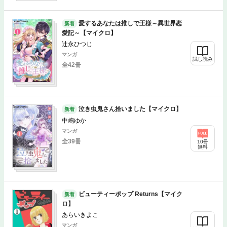
愛するあなたは推しで王様～異世界恋
新着
愛記～【マイクロ】
辻永ひつじ
マンガ
試し読み
全42冊
泣き虫鬼さん拾いました【マイクロ】
新着
中嶋ゆか
マンガ
全39冊
10冊
無料
ビューティーポップ Returns【マイク
新着
ロ】
あらいきよこ
マンガ