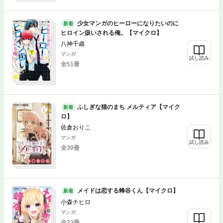
少女マンガのヒーローになりたいのに
新着
ヒロイン扱いされる俺。【マイクロ】
八神千歳
マンガ
試し読み
全51冊
ふしぎな猫のまち メルティア【マイク
新着
ロ】
佐倉おりこ
マンガ
試し読み
全30冊
メイドは恋する蜂谷くん【マイクロ】
新着
小森チヒロ
マンガ
全23冊