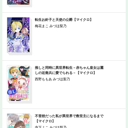
転生お針子と天使の公爵【マイクロ】
梅花まこ みづほ梨乃
推しと同時に異世界転生－赤ちゃん皇女は麗
しの近衛兵に愛でられる－【マイクロ】
西野ももあ みづほ梨乃
不登校だった私が異世界で救世主になるまで
【マイクロ】
寺下よこ みづほ梨乃