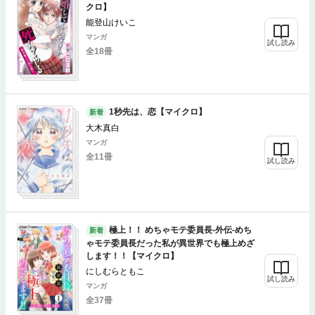
クロ】
能登山けいこ
マンガ
試し読み
全18冊
1秒先は、恋【マイクロ】
新着
大木真白
マンガ
全11冊
試し読み
極上！！ めちゃモテ委員長-外伝-めち
新着
ゃモテ委員長だった私が異世界でも極上めざ
します！！【マイクロ】
にしむらともこ
試し読み
マンガ
全37冊