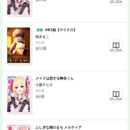
試し読み
4年1組【マイクロ】
新着
福永まこ
マンガ
全11冊
試し読み
メイドは恋する蜂谷くん
小森チヒロ
マンガ
全6冊
試し読み
ふしぎな猫のまち メルティア