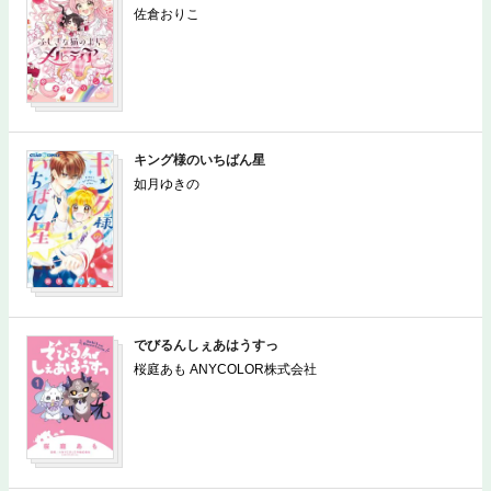
佐倉おりこ
キング様のいちばん星
如月ゆきの
でびるんしぇあはうすっ
桜庭あも ANYCOLOR株式会社