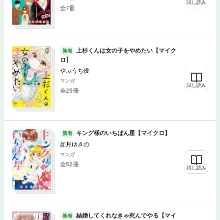
試し読み
全7冊
上杉くんは女の子をやめたい【マイク
新着
ロ】
やぶうち優
マンガ
試し読み
全29冊
キング様のいちばん星【マイクロ】
新着
如月ゆきの
マンガ
全52冊
試し読み
結婚してくれなきゃ死んでやる【マイ
新着