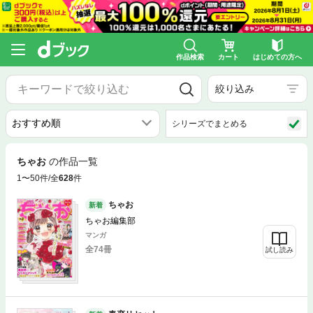
作品検索
カート
はじめての方へ
絞り込み
シリーズでまとめる
ちゃお
の作品一覧
1〜50件/全
628
件
ちゃお
新着
ちゃお編集部
マンガ
全74冊
試し読み