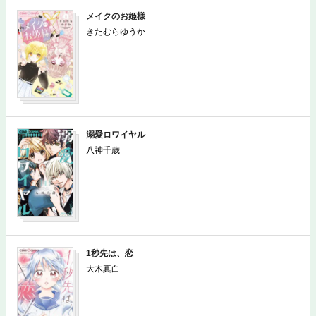
メイクのお姫様
きたむらゆうか
溺愛ロワイヤル
八神千歳
1秒先は、恋
大木真白