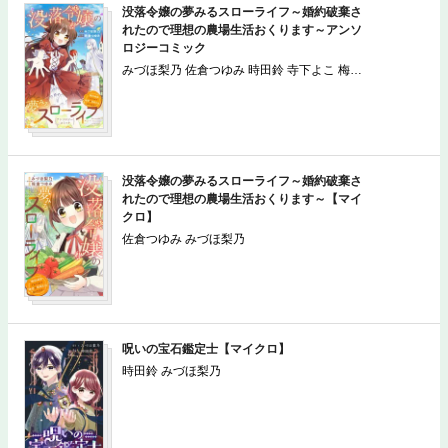
没落令嬢の夢みるスローライフ～婚約破棄さ
れたので理想の農場生活おくります～アンソ
ロジーコミック
みづほ梨乃 佐倉つゆみ 時田鈴 寺下よこ 梅花
まこ 西野ももあ
没落令嬢の夢みるスローライフ～婚約破棄さ
れたので理想の農場生活おくります～【マイ
クロ】
佐倉つゆみ みづほ梨乃
呪いの宝石鑑定士【マイクロ】
時田鈴 みづほ梨乃