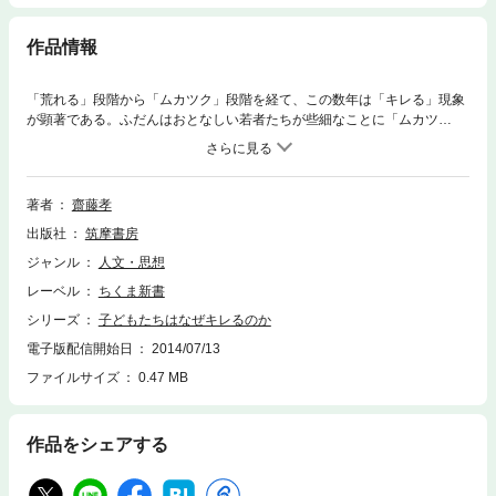
作品情報
「荒れる」段階から「ムカツク」段階を経て、この数年は「キレる」現象
が顕著である。ふだんはおとなしい若者たちが些細なことに「ムカツ
キ」、瞬間的に「キレる」ようになってしまったのである。怒りや暴力そ
れ自体は、かくべつ目新しいものではない。では「キレる」ことの、どこ
が新しいのだろうか。個性尊重と管理強化の間をゆれ動く既成の教育論に
楔を打ち込み、〈腰肚文化〉に代表される伝統的な身体文化の継承を提案
著者
齋藤孝
する。
出版社
筑摩書房
ジャンル
人文・思想
レーベル
ちくま新書
シリーズ
子どもたちはなぜキレるのか
電子版配信開始日
2014/07/13
ファイルサイズ
0.47 MB
作品をシェアする