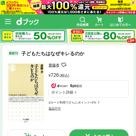
作品検索
カート
はじめての方へ
子どもたちはなぜキレるのか
最新刊
齋藤孝
726
(税込)
6
pt
獲得
ポイント詳細
dカード利用でさらにポイント+2%
返品不可