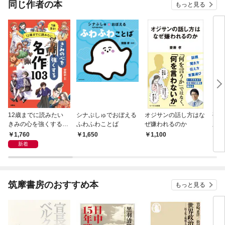
同じ作者の本
もっと見る
12歳までに読みたい
シナぷしゅでおぼえる
オジサンの話し方はな
孤独
きみの心を強くする名
ふわふわことば
ぜ嫌われるのか
庫）
作103
1,760
1,650
1,100
5
新着
筑摩書房のおすすめ本
もっと見る