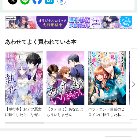
あわせてよく買われている本
【単行本】おデブ悪女
【タテヨミ】あなたは
バッドエンド目前のヒ
【タ
に転生したら、なぜか
もういりません
ロインに転生した私、
リ〜
ラスボス王子様に執着
今世では恋愛するつも
されています
りがチートな兄が離し
てくれません！？@C
OMIC