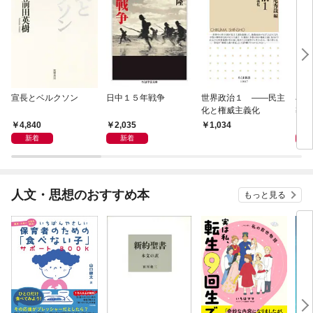
宣長とベルクソン
日中１５年戦争
世界政治１ ――民主
石原
化と権威主義化
導か
4,840
2,035
1,
1,034
新着
新着
人文・思想のおすすめ本
もっと見る