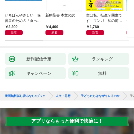
いちばんやさしい 保
新約聖書 本文の訳
実は私、転生９回生で
自閉
育者のための「食べな
す マンガ 私の前世
が小
い子」サポートＢＯＯ
物語
あう
2,200
4,400
1,760
2,
Ｋ 偏食・少食のお悩
新着
新着
新着
み解決！
新刊配信予定
ランキング
キャンペーン
無料
漫画無料試し読みならdブック
人文・思想
子どもたちはなぜキレるのか
子
アプリならもっと便利で快適に！