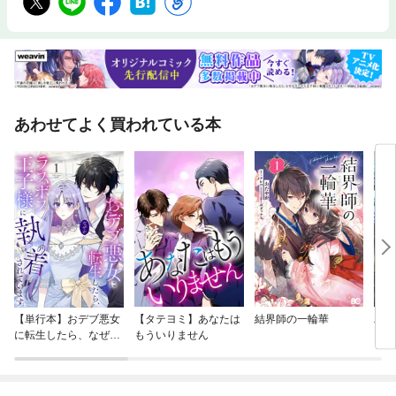
あわせてよく買われている本
【単行本】おデブ悪女
【タテヨミ】あなたは
結界師の一輪華
バッ
に転生したら、なぜか
もういりません
ロイ
ラスボス王子様に執着
今世
されています
りが
てく