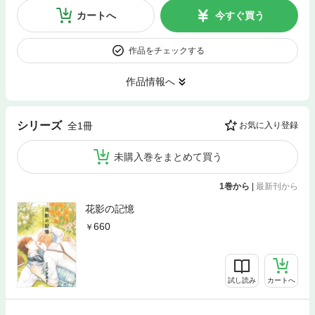
カートへ
今すぐ買う
作品をチェックする
作品情報へ
シリーズ
全1冊
お気に入り登録
未購入巻をまとめて買う
1巻から
|
最新刊から
花影の記憶
660
試し読み
カートへ