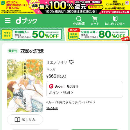
作品検索
カート
はじめての方へ
花影の記憶
最新刊
ミエノサオリ
マンガ
660
(税込)
6
pt
獲得
ポイント詳細
dカード利用でさらにポイント+2%
返品不可
試し読み