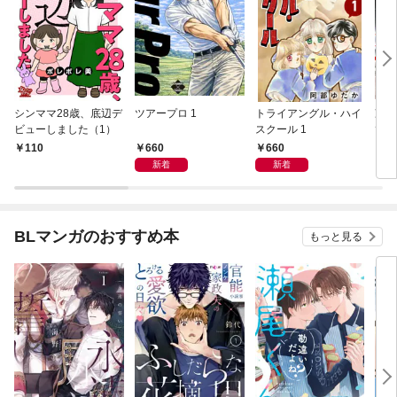
シンママ28歳、底辺デ
ツアープロ 1
トライアングル・ハイ
冷蔵
ビューしました（1）
スクール 1
てー
コレ
660
660
110
6
新着
新着
BLマンガのおすすめ本
もっと見る