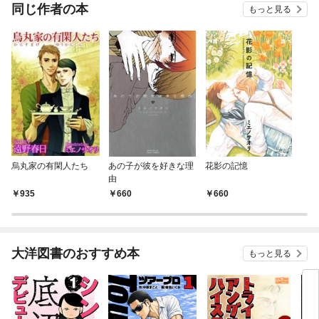
OMI
同じ作者の本
もっと見る
烏丸家の有閑人たち
あの子が彼を好きな理
花影の記憶
由
935
660
660
大洋図書のおすすめ本
もっと見る