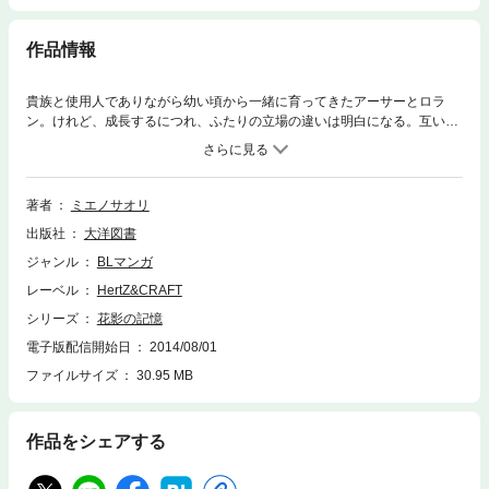
作品情報
貴族と使用人でありながら幼い頃から一緒に育ってきたアーサーとロラ
ン。けれど、成長するにつれ、ふたりの立場の違いは明白になる。互いに
想いながらも、その気持ちを受け入れることは許されず……若き貴族と執
事の禁じられた恋の物語。
著者
ミエノサオリ
出版社
大洋図書
ジャンル
BLマンガ
レーベル
HertZ&CRAFT
シリーズ
花影の記憶
電子版配信開始日
2014/08/01
ファイルサイズ
30.95 MB
作品をシェアする