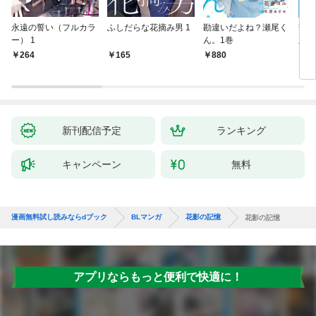
永遠の誓い（フルカラ
ふしだらな花摘み男 1
勘違いだよね？瀬尾く
薄明
ー） 1
ん。1巻
版】
264
165
880
8
新刊配信予定
ランキング
キャンペーン
無料
漫画無料試し読みならdブック
BLマンガ
花影の記憶
花影の記憶
アプリならもっと便利で快適に！