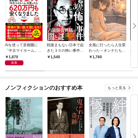
AIを使って⾸都圏に
戦後まもない日本で起
女風に行ったら人生変
広重
「中古マイホーム」を
きた３０の怖い事件―
わった～オンナたちの
の今
買ったら620 万円も安
―現在の常識とはかけ
女性用風俗実体験レポ
1,870
1,540
1,760
2,
くなりました
離れた凶暴で陰惨な犯
ート～
新着
罪
ノンフィクションのおすすめ本
もっと見る