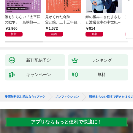
誰も知らない「太平洋
鬼がくれた奇跡 ──
絆の極み～さだまさし
悲劇
の戦争」 島嶼戦――
父と娘、三十五年目の
と渡辺俊幸の半世紀～
子 
マッカーサーとの激闘
赦し
読み
2,860
1,672
814
1,
の真実
新着
新着
新着
新刊配信予定
ランキング
キャンペーン
無料
漫画無料試し読みならdブック
ノンフィクション
戦後まもない日本で起きた３０
アプリならもっと便利で快適に！