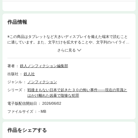
作品情報
※この商品はタブレットなど大きいディスプレイを備えた端末で読むこと
に適しています。また、文字だけを拡大することや、文字列のハイライ
ト、検索、辞書の参照、引用などの機能が使用できません。終戦から９年
半、日本はまだ暗いトンネルの中にいた１９４５年（昭和20年）８月15日
正午、日本国営放送のラジオから昭和天皇裕仁の声が聞こえてきた。大半
の国民は内容を理解できなかったが、連合国から示された日本の無条件降
著者
鉄人ノンフィクション編集部
伏を求めるポツダム宣言の受諾を決定する旨を伝えた終戦の宣言だった。
出版社
鉄人社
この日を境に日本は変わる。焼け跡に人が溢れ、闇市が軒を並べ、並木路
子の歌う「リンゴの唄」が街に流れた。国家に滅私奉公する戦時下の重く
ジャンル
ノンフィクション
暗い空気は消え去り、人は自由と活気を取り戻すはずだった。しかし、玉
シリーズ
戦後まもない日本で起きた３０の怖い事件――現在の常識と
音放送から１５日後、米陸軍元帥のダグラス・マッカーサーが厚木飛行場
はかけ離れた凶暴で陰惨な犯罪
に到着。彼を頂点とするＧＨＱ（連合国軍最高司令部）が設置され、日本
はアメリカの占領下に置かれる。本書は終戦から占領期、１９５２年４月
電子版配信開始日
2026/06/02
28日発効のサンフランシスコ平和条約による国家独立を経て、その後の高
ファイルサイズ
- MB
度経済成長の幕開けとなる神武景気が始まる１９５４年１２月までの約９
年半に起きた３０の怖い事件の詳細を記した１冊である。日本がまた暗い
トンネルの中にいたこの時代、巷では現在の常識とはかけ離れた凶暴で陰
作品をシェアする
惨な犯罪が繰り返されていた。■目次●第１章 一家皆殺し●第２章 戦慄●
第３章 占領下の深き闇●第４章 アプレゲールという名の破滅●第５章