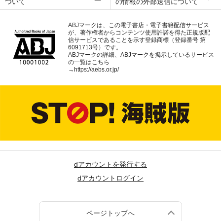
ついて
の情報の外部送信について
ABJマークは、この電子書店・電子書籍配信サービス
が、著作権者からコンテンツ使用許諾を得た正規版配
信サービスであることを示す登録商標（登録番号 第
6091713号）です。
ABJマークの詳細、ABJマークを掲示しているサービス
の一覧はこちら
→
https://aebs.or.jp/
dアカウントを発行する
dアカウントログイン
ページトップへ