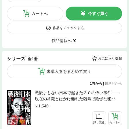
カートへ
今すぐ買う
作品をチェックする
作品情報へ
シリーズ
全1冊
お気に入り登録
未購入巻をまとめて買う
1巻から
|
最新刊から
戦後まもない日本で起きた３０の怖い事件――
現在の常識とはかけ離れた凶暴で陰惨な犯罪
1,540
試し読み
カートへ