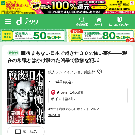
作品検索
カート
はじめての方へ
戦後まもない日本で起きた３０の怖い事件――現
最新刊
在の常識とはかけ離れた凶暴で陰惨な犯罪
鉄人ノンフィクション編集部
1,540
(税込)
14
pt
獲得
ポイント詳細
dカード利用でさらにポイント+2%
返品不可
試し読み