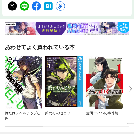
震撼■著者 鉄人ノンフィクション編集部※過去に配信していた作品と同一
内容です。既にご購入済みの方は、重複購入にご注意ください。
あわせてよく買われている本
俺だけレベルアップな
終わりのセラフ
金田一パパの事件簿
チー
件
を使
ム！