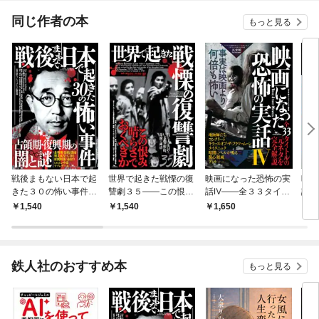
同じ作者の本
もっと見る
戦後まもない日本で起
世界で起きた戦慄の復
映画になった恐怖の実
映画
きた３０の怖い事件―
讐劇３５――この恨み
話Ⅳ――全３３タイト
話I
―現在の常識とはかけ
晴らさでおくべきか
ルの元ネタを完全解説
何倍
1,540
1,540
1,650
9
離れた凶暴で陰惨な犯
トル
罪
鉄人社のおすすめ本
もっと見る