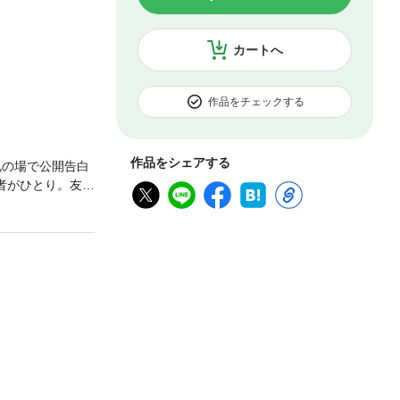
カートへ
作品をチェックする
作品をシェアする
礼の場で公開告白
者がひとり。友人
道すがらで出会
になってしまった
の月島に“ゾッコ
な三角関係が、風