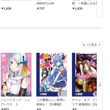
AMAN*CLAN
男 ～馬鹿にされたハ
L
ズレスキルで最強へと
1,430
737
1,430
昇り詰める～ 1
もっと見る
ハニートラップ・シェ
この素晴らしい世界に
ゲーム オブ ファミ
アハウス １
祝福を！【分冊版】
リア-家族戦記-【分冊
イ
1
版】 1
803
0
0