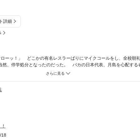
ト詳細
%
ヤローッ！」 どこかの有名レスラーばりにマイクコールをし、全校朝
 当然、停学処分となったのだった。 バカの日本代表、月島を心配する
かつ停学のダブルパンチで傷心であるはずの月島を見舞うことに。その
ら愛想のかけらもない無表情の少女── 長瀬だった。 長瀬は 「停学
 と殊勝なことを言う。どうも、月島に“ゾッコンラヴ”であるらしい。あ
兵
分に対してはなぜか横柄な彼女に怒りも覚える宮本だった。 この奇妙
！！
/18