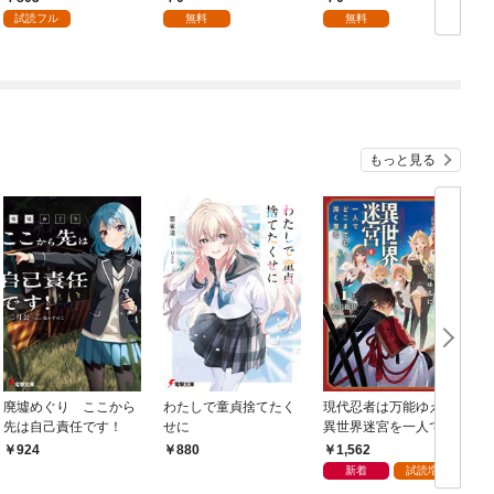
試読フル
無料
無料
もっと見る
廃墟めぐり ここから
わたしで童貞捨てたく
現代忍者は万能ゆえに
先は自己責任です！
せに
異世界迷宮を一人でど
こまでも深く潜る 1
1,562
924
880
新着
試読増量