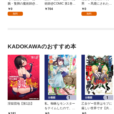
腕・隻脚の魔術師@C
術師@COMIC 第1巻～
男 ～馬鹿にされたハ
OMIC 第1話 ～森の小
森の小屋に籠っていた
ズレスキルで最強へと
0
0
704
屋に籠っていたら早20
ら早2000年。気づけば
昇り詰める～ 【分冊
無料
無料
00年。気づけば魔神と
魔神と呼ばれていた。
版】 1
呼ばれていた。僕はた
僕はただ魔術の探求を
だ魔術の探求をしたい
したいだけなのに～
だけなのに～
KADOKAWAのおすすめ本
淫獄団地【第1話】
私、蜘蛛なモンスター
乙女ゲー世界はモブに
をテイムしたので、ス
厳しい世界です【共和
パイダーシルクで裁縫
国編】【分冊版】 1
0
0
181