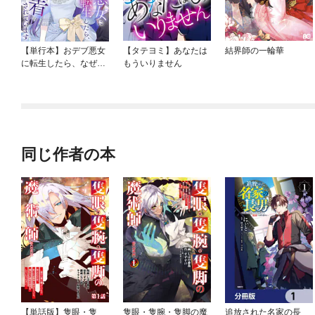
【単行本】おデブ悪女
【タテヨミ】あなたは
結界師の一輪華
に転生したら、なぜか
もういりません
ラスボス王子様に執着
されています
同じ作者の本
【単話版】隻眼・隻
隻眼・隻腕・隻脚の魔
追放された名家の長