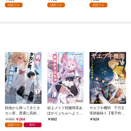
を頑張ります！ 1
試読フル
試読フル
試読フル
戦地から帰ってきたタ
砂上メイド戦艦喫茶あ
ヤエブキ機関 千万丈
カシ君。普通に高校生
ぽかりぷちゅへようこ
塔踏破録１【電子特別
活を送りたい【電子版
そ
版】
880
264
902
924
特典付】１
試読フル
割引