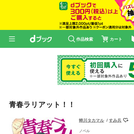
作品検索
カート
青春ラリアット！！
蝉川タカマル
すみ兵
ノベル