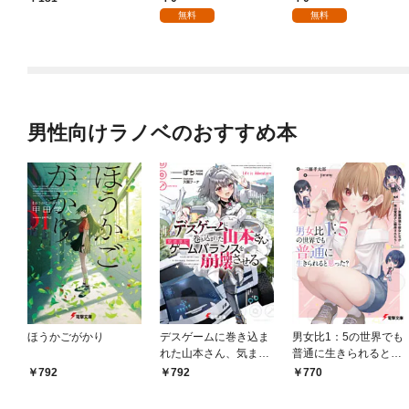
を頑張ります！【分冊
無料
無料
版】 1
男性向けラノベのおすすめ本
ほうかごがかり
デスゲームに巻き込ま
男女比1：5の世界でも
れた山本さん、気まま
普通に生きられると思
にゲームバランスを崩
った？ ～激重感情な
792
792
770
壊させる【電子特別
彼女たちが無自覚男子
版】
に翻弄されたら～