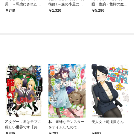
男 ～馬鹿にされたハ
術師1～森の小屋に籠
眼・隻腕・隻脚の魔術
ズレスキルで最強へと
っていたら早2000年。
師
748
1,320
5,280
昇り詰める～ 1
気づけば魔神と呼ばれ
ていた。僕はただ魔術
の探求をしたいだけな
のに～【電子書籍限定
書き下ろしSS付き】
乙女ゲー世界はモブに
私、蜘蛛なモンスター
美人女上司滝沢さん
厳しい世界です【共和
をテイムしたので、ス
国編】 ０１
パイダーシルクで裁縫
836
792
682