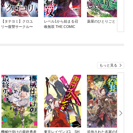
【タテヨミ】クロユ
レベル1から始まる召
薬屋のひとりごと
リ〜復讐サークル〜
喚無双 THE COMIC
もっと見る
機械仕掛けの最終勇者
東京レイヴンズ1 SH
追放された名家の長
A