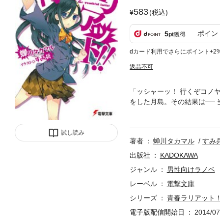
583
(税込)
ポイン
5
pt
獲得
dカード利用でさらにポイント+2
返品不可
「ッシャーッ！ 行くぞコノ
をした月島。その結果は──
の宮本である。失恋し、なお
ったのが、整った顔立ちなが
月島先輩を慰めてあげたい」
試し読み
著者
蝉川タカマル
すみ
ンラヴ”なのに驚きつつ、自
雲嵐を巻き起こす事になり!?
出版社
KADOKAWA
ジャンル
男性向けラノベ
レーベル
電撃文庫
シリーズ
青春ラリアット
電子版配信開始日
2014/07