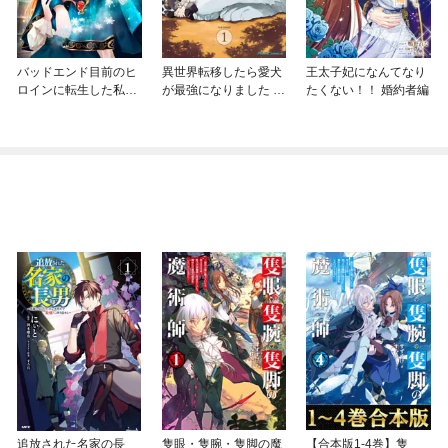
バッドエンド目前のヒ
異世界転移したら愛犬
王太子妃になんてなり
ロインに転生した私、
が最強になりました ～
たくない！！ 婚約者編
今世では恋愛するつも
シルバーフェンリルと
りがチートな兄が離し
俺が異世界暮らしを始
てくれません！？@C
めたら～ THE COMIC
OMIC
追放された名家の長
隻眼・隻腕・隻脚の魔
【合本版1-4巻】隻