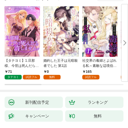
【タテヨミ】1.旦那
婚約した王子は元暗殺
社交界の毒婦とよばれ
視線
様、今世は死んだら許
者でした 第1話
る私～素敵な辺境伯令
る 1
しません
息に腕を折られたの
71
0
165
1
で、責任とってもらい
タテヨミ
試読フル
無料
試読フル
試
ます～［ばら売り］
第1話
新刊配信予定
ランキング
キャンペーン
無料