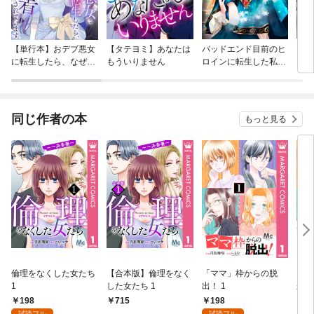
【単行本】おデブ悪女
【タテヨミ】あなたは
バッドエンド目前のヒ
【タ
に転生したら、なぜか
もういりません
ロインに転生した私、
リ〜
ラスボス王子様に執着
今世では恋愛するつも
されています
りがチートな兄が離し
てくれません！？@C
OMIC
同じ作者の本
もっと見る
倫理をなくした女たち
【合本版】倫理をなく
「ママ」枠からの脱
【合
1
した女たち 1
出！ 1
から
198
198
715
7
試読フル
試読フル