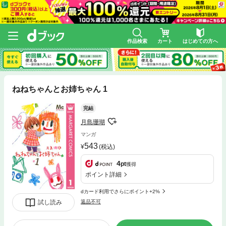
作品検索
カート
はじめての方へ
ねねちゃんとお姉ちゃん 1
完結
月島珊瑚
マンガ
543
(税込)
4
pt
獲得
ポイント詳細
dカード利用でさらにポイント+2%
試し読み
返品不可