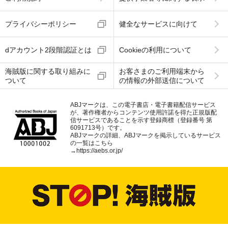
プライバシーポリシー
健全なサービスに向けて
dアカウント2段階認証とは
Cookieの利用について
海賊版に関する取り組みに
お客さまのご利用端末から
ついて
の情報の外部送信について
ABJマークは、この電子書店・電子書籍配信サービス
が、著作権者からコンテンツ使用許諾を得た正規版配
信サービスであることを示す登録商標（登録番号 第
6091713号）です。
ABJマークの詳細、ABJマークを掲示しているサービス
の一覧はこちら
→
https://aebs.or.jp/