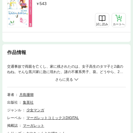
543
試し読み
カートへ
作品情報
交通事故で両親を亡くし、家に残されたのは、女子高生のタマ子と2歳の
ねね。そんな黒川家に急に現れた、謎の不審系男子、葵。どうやら、2人
の面倒を見るためにやって来たらしいけど…!?
著者
月島珊瑚
出版社
集英社
ジャンル
少女マンガ
レーベル
マーガレットコミックスDIGITAL
掲載誌
マーガレット