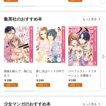
集英社のおすすめ本
もっと見る
視線が絡んで、熱にな
推し活はベッドの中で
パーフェクト・ドミネ
ふし
る 1
1
ーション 分冊版 1
言っ
198
244
198
2
試読フル
試読フル
試読フル
試
少女マンガのおすすめ本
もっと見る