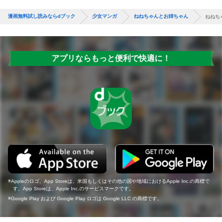
漫画無料試し読みならdブック
少女マンガ
ねねちゃんとお姉ちゃん
ねねち
アプリならもっと便利で快適に！
Appleのロゴ、App Storeは、米国もしくはその他の国や地域におけるApple Inc.の商標で
す。App Storeは、Apple Inc.のサービスマークです。
Google Play および Google Play ロゴは Google LLC の商標です。