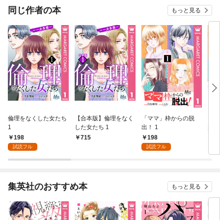
同じ作者の本
もっと見る
倫理をなくした女たち
【合本版】倫理をなく
「ママ」枠からの脱
【合
1
した女たち 1
出！ 1
から
198
198
715
7
試読フル
試読フル
集英社のおすすめ本
もっと見る