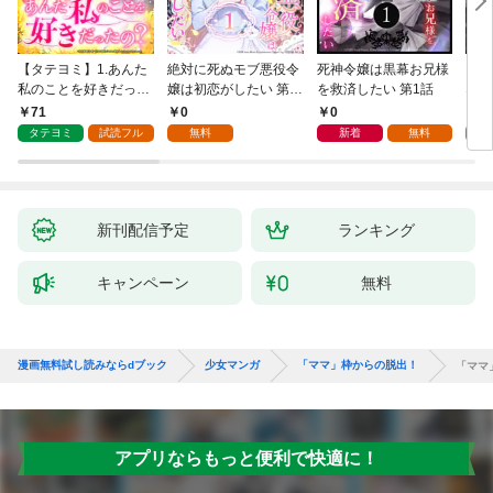
【タテヨミ】1.あんた
絶対に死ぬモブ悪役令
死神令嬢は黒幕お兄様
レベ
私のことを好きだった
嬢は初恋がしたい 第1
を救済したい 第1話
なり
の？
話
71
0
0
0
タテヨミ
試読フル
無料
新着
無料
新刊配信予定
ランキング
キャンペーン
無料
漫画無料試し読みならdブック
少女マンガ
「ママ」枠からの脱出！
「ママ
アプリならもっと便利で快適に！