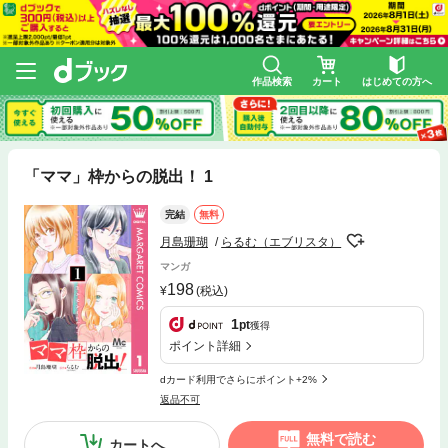
作品検索
カート
はじめての方へ
「ママ」枠からの脱出！ 1
完結
無料
月島珊瑚
らるむ（エブリスタ）
マンガ
198
(税込)
1
pt
獲得
ポイント詳細
dカード利用でさらにポイント+2%
返品不可
無料で読む
カートへ