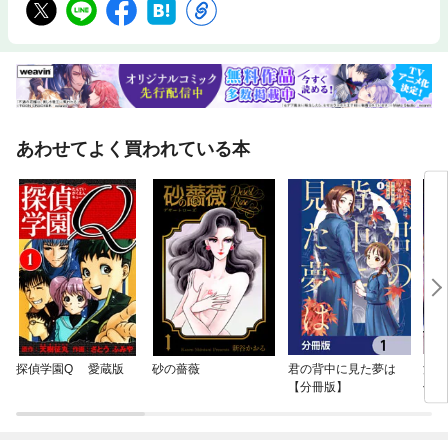
あわせてよく買われている本
探偵学園Q 愛蔵版
砂の薔薇
君の背中に見た夢は
浮気
【分冊版】
伏せ