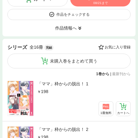
08/21まで
作品をチェックする
作品情報へ
全16冊
シリーズ
お気に入り登録
完結
未購入巻をまとめて買う
1巻から
|
最新刊から
「ママ」枠からの脱出！ 1
198
1冊無料
カートへ
「ママ」枠からの脱出！ 2
198