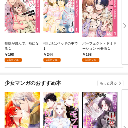
視線が絡んで、熱にな
推し活はベッドの中で
パーフェクト・ドミネ
ふし
る 1
1
ーション 分冊版 1
言っ
198
244
198
2
試読フル
試読フル
試読フル
試
少女マンガのおすすめ本
もっと見る