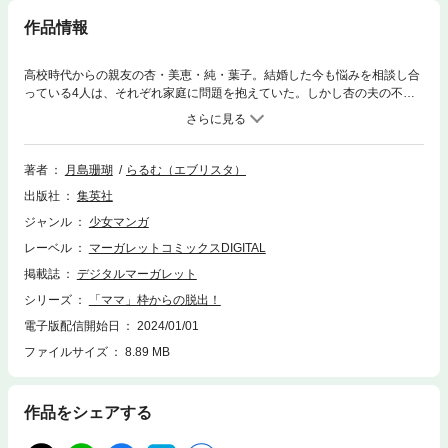
作品情報
高校時代からの親友の杏・美恵・純・葉子。結婚した今も悩みを相談し合
っている4人は、それぞれ家庭に問題を抱えていた。しかし杏の夫の不倫
が発覚。働いた経験のない世間知らずだった杏は家出をし、外の世界へと
飛び出すが…!? 都合のいい「ママ」という枠から抜け出すことを決意し
た女性たちの逆転ライフバトル！
著者
月島珊瑚
らるむ（エブリスタ）
出版社
集英社
ジャンル
少女マンガ
レーベル
マーガレットコミックスDIGITAL
掲載誌
デジタルマーガレット
シリーズ
「ママ」枠からの脱出！
電子版配信開始日
2024/01/01
ファイルサイズ
8.89 MB
作品をシェアする