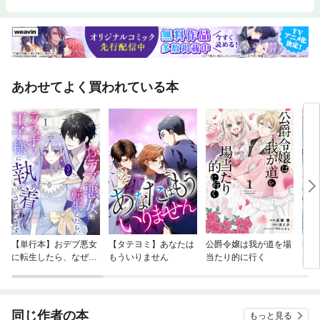
あわせてよく買われている本
【単行本】おデブ悪女
【タテヨミ】あなたは
公爵令嬢は我が道を場
病弱
に転生したら、なぜか
もういりません
当たり的に行く
が、
ラスボス王子様に執着
ぎて
されています
たち
ね！
同じ作者の本
もっと見る