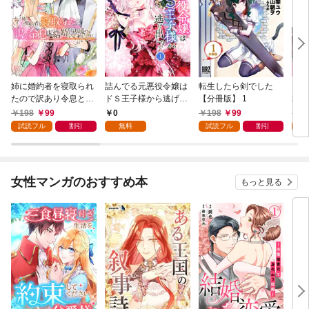
姉に婚約者を寝取られ
詰んでる元悪役令嬢は
転生したら剣でした
元奴
たので訳あり令息と結
ドＳ王子様から逃げ出
【分冊版】 1
隷を
婚して辺境へと向かい
したい 【分冊版】 1
が強
198
99
0
198
99
1
ます ～苦労の先に待っ
い…
試読フル
割引
無料
試読フル
割引
試
ていたのは、まさかの
溺愛と幸せでした～
【分冊版】 1
女性マンガのおすすめ本
もっと見る