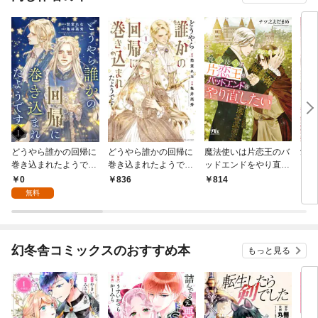
どうやら誰かの回帰に
どうやら誰かの回帰に
魔法使いは片恋王のバ
愛重
巻き込まれたようです
巻き込まれたようです
ッドエンドをやり直し
【分冊版】 1話
(1) 【電子限定おまけ
たい 【電子限定おまけ
0
836
814
4
付き】
付き＆イラスト収録】
無料
幻冬舎コミックスのおすすめ本
もっと見る