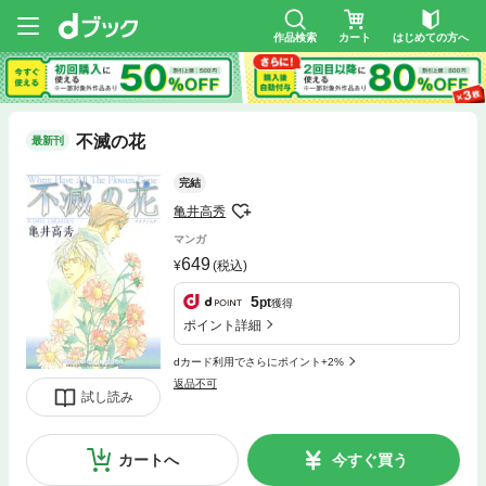
作品検索
カート
はじめての方へ
不滅の花
最新刊
完結
亀井高秀
マンガ
649
(税込)
5
pt
獲得
ポイント詳細
dカード利用でさらにポイント+2%
返品不可
試し読み
カートへ
今すぐ買う