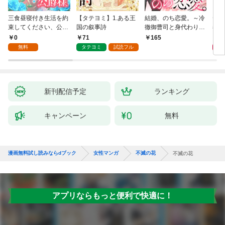
三食昼寝付き生活を約
【タテヨミ】1.ある王
結婚、のち恋愛。～冷
デイ
束してください、公爵
国の叙事詩
徹御曹司と身代わり結
者に
様 1話
婚～1
版】
0
71
0
165
無料
タテヨミ
試読フル
新刊配信予定
ランキング
キャンペーン
無料
漫画無料試し読みならdブック
女性マンガ
不滅の花
不滅の花
アプリならもっと便利で快適に！