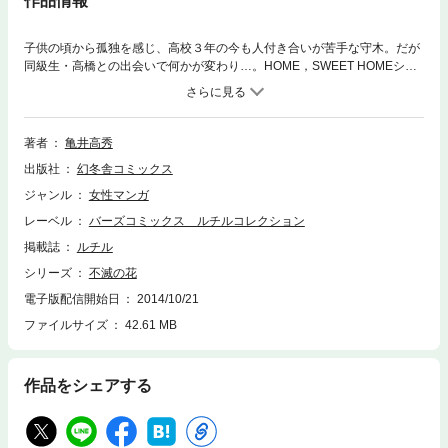
作品情報
子供の頃から孤独を感じ、高校３年の今も人付き合いが苦手な守木。だが
同級生・高橋との出会いで何かが変わり…。HOME，SWEET HOMEシリ
ーズ番外編！
著者
亀井高秀
出版社
幻冬舎コミックス
ジャンル
女性マンガ
レーベル
バーズコミックス ルチルコレクション
掲載誌
ルチル
シリーズ
不滅の花
電子版配信開始日
2014/10/21
ファイルサイズ
42.61 MB
作品をシェアする