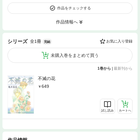
作品をチェックする
作品情報へ
全1冊
シリーズ
お気に入り登録
完結
未購入巻をまとめて買う
1巻から
|
最新刊から
不滅の花
649
試し読み
カートへ