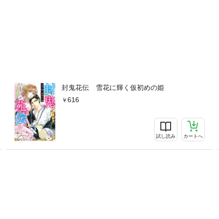
封鬼花伝 雪花に輝く仮初めの姫
616
試し読み
カートへ