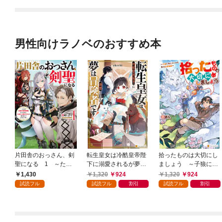
男性向けラノベのおすすめ本
片田舎のおっさん、剣
転生皇女は冷酷皇帝陛
拾ったものは大切にし
聖になる 1 ～ただ
下に溺愛されるが夢は
ましょう ～子狼に気
の田舎の剣術師範だっ
冒険者です！
に入られた男の転移物
1,430
1,320
924
1,320
924
たのに、大成した弟子
語～
試読フル
試読フル
割引
試読フル
割引
たちが俺を放ってくれ
ない件～