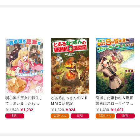
弱小国の王女に転生し
とあるおっさんのＶＲ
引退した嫌われＳ級冒
てしまいましたわ
ＭＭＯ活動記
険者はスローライフに
～！？ 1巻
浸りたいのに！ 気が
1,540
1,232
1,320
924
1,430
1,001
付いたら辺境が世界最
割引
試読フル
割引
試読フル
割引
強の村になっていまし
た