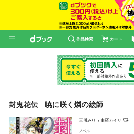
作品検索
カート
封鬼花伝 暁に咲く燐の絵師
三川みり
由羅カイリ
ノベル