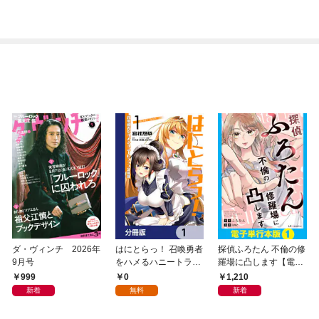
ダ・ヴィンチ 2026年
はにとらっ！ 召喚勇者
探偵ふろたん 不倫の修
9月号
をハメるハニートラッ
羅場に凸します【電子
プ包囲網【分冊版】
単行本版】1
999
0
1,210
1
新着
無料
新着