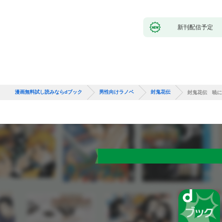
新刊配信予定
漫画無料試し読みならdブック
男性向けラノベ
封鬼花伝
封鬼花伝 暁に