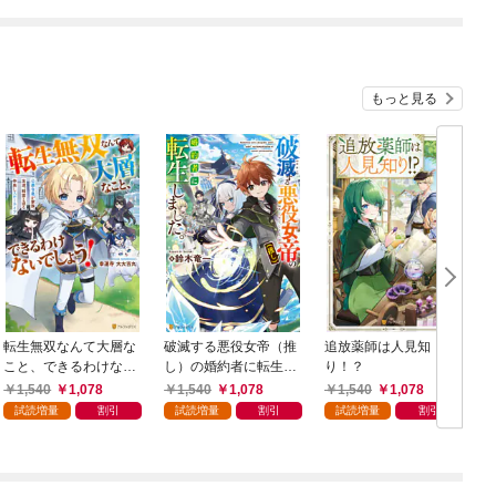
もっと見る
転生無双なんて大層な
破滅する悪役女帝（推
追放薬師は人見知
こと、できるわけない
し）の婚約者に転生し
り！？
でしょう！ 公爵令息
ました。
1,540
1,078
1,540
1,078
1,540
1,078
が家族、友達、精霊と
試読増量
割引
試読増量
割引
試読増量
割引
送る仲良しスローライ
フ