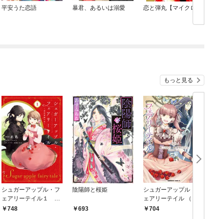
平安うた恋語
暴君、あるいは溺愛
恋と弾丸【マイクロ】
もっと見る
シュガーアップル・フ
陰陽師と桜姫
シュガーアップル・フ
ェアリーテイル１ ～
ェアリーテイル （１）
銀砂糖師の家～
748
693
704