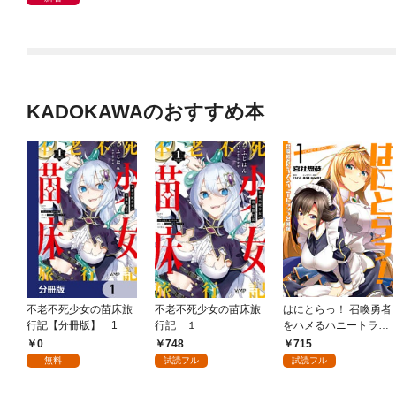
KADOKAWAのおすすめ本
不老不死少女の苗床旅
不老不死少女の苗床旅
はにとらっ！ 召喚勇者
行記【分冊版】 1
行記 １
をハメるハニートラッ
プ包囲網 1
0
748
715
無料
試読フル
試読フル