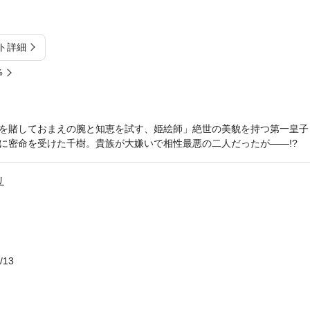
ト詳細
%
を賭しておまえの腕と知恵を試す、姫絵師」絶世の美貌を持つ第一皇子
に密命を受けた千樹。貴族が大嫌いで相性最悪の二人だったが――!?
リ
/13