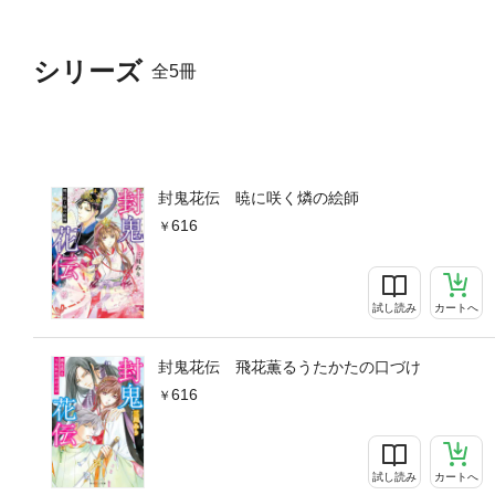
シリーズ
全5冊
封鬼花伝 暁に咲く燐の絵師
616
試し読み
カートへ
封鬼花伝 飛花薫るうたかたの口づけ
616
試し読み
カートへ