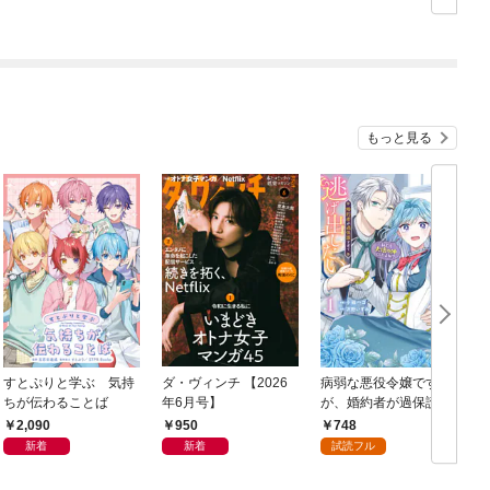
もっと見る
すとぷりと学ぶ 気持
ダ・ヴィンチ 【2026
病弱な悪役令嬢です
ちが伝わることば
年6月号】
が、婚約者が過保護す
ぎて逃げ出したい(私た
2,090
950
748
ち犬猿の仲でしたよ
新着
新着
試読フル
ね！？) 1