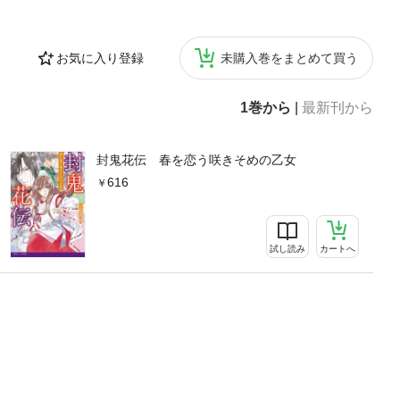
お気に入り登録
未購入巻をまとめて買う
1巻から
|
最新刊から
封鬼花伝 春を恋う咲きそめの乙女
616
試し読み
カートへ