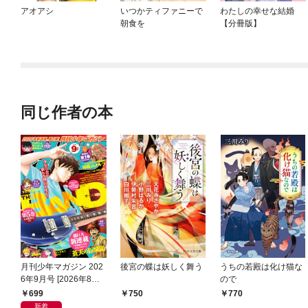
アオアシ
いつかティファニーで
わたしの幸せな結婚
朝食を
【分冊版】
同じ作者の本
月刊少年マガジン 202
後宮の蝶は妖しく舞う
うちの若殿は化け猫な
6年9月号 [2026年8月6
ので
日発売]
699
750
770
新着