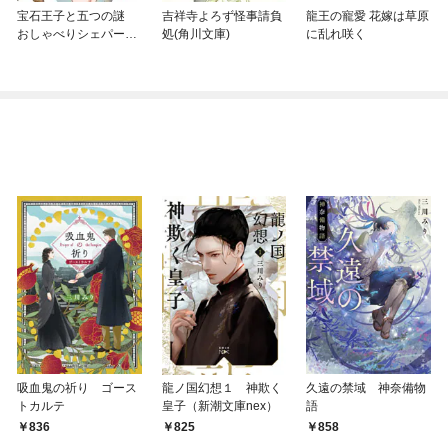
宝石王子と五つの謎
吉祥寺よろず怪事請負
龍王の寵愛 花嫁は草原
おしゃべりシェパード
処(角川文庫)
に乱れ咲く
と内緒の話
吸血鬼の祈り ゴース
龍ノ国幻想１ 神欺く
久遠の禁域 神奈備物
トカルテ
皇子（新潮文庫nex）
語
836
825
858