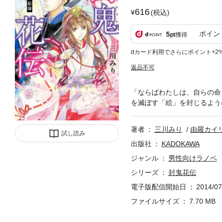
616
(税込)
ポイン
5
pt
獲得
dカード利用でさらにポイント+2
返品不可
「ならばわたしは、自らの命
を滅ぼす「絵」を封じるよう
著者
三川みり
由羅カイ
試し読み
出版社
KADOKAWA
ジャンル
男性向けラノベ
シリーズ
封鬼花伝
電子版配信開始日
2014/07
ファイルサイズ
7.70 MB