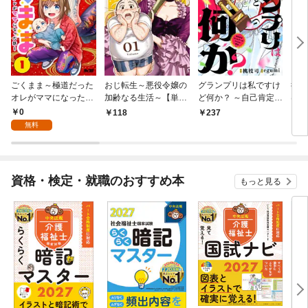
ごくまま～極道だった
おじ転生～悪役令嬢の
グランプリは私ですけ
後宮
オレがママになった話
加齢なる生活～【単
ど何か？ ～自己肯定モ
は謎
～【単話】（１）
話】（１）
ンスターのミスコン無
（１
0
118
237
2
双～【単話】（１）
無料
資格・検定・就職のおすすめ本
もっと見る