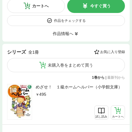
カートへ
今すぐ買う
作品をチェックする
作品情報へ
シリーズ
全1冊
お気に入り登録
未購入巻をまとめて買う
1巻から
|
最新刊から
めざせ！ １級ホームヘルパー（小学館文庫）
495
試し読み
カートへ