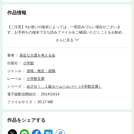
作品情報
【ご注意】※お使いの端末によっては、一部読みづらい場合がございま
す。お手持ちの端末で立ち読みファイルをご確認いただくことをお勧めし
ます。生き生きと働くさまざまな先輩ホームヘルパーに取材、体験して初
めてわかった楽しさ・やりがいはもちろん、困った場面での対処法や介護
のコツなど、実践的なアドバイスをたっぷり聞き出しました。ホームヘル
パーに興味のある人、資格を取って働こうと考える人たちに、すぐ役立つ
著者
身近な介護を考える会
本です。※この商品は紙の書籍のページを画像にした電子書籍です。文字
出版社
小学館
サイズだけを拡大・縮小することはできませんので、予めご了承くださ
い。 試し読みファイルにより、ご購入前にお手持ちの端末での表示をご確
ジャンル
資格・検定・就職
認ください。
レーベル
小学館文庫
シリーズ
めざせ！ １級ホームヘルパー（小学館文庫）
電子版配信開始日
2014/10/14
ファイルサイズ
30.17 MB
作品をシェアする