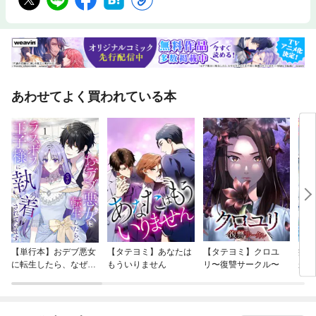
あわせてよく買われている本
【単行本】おデブ悪女
【タテヨミ】あなたは
【タテヨミ】クロユ
病弱
に転生したら、なぜか
もういりません
リ〜復讐サークル〜
が、
ラスボス王子様に執着
ぎて
されています
たち
ね！