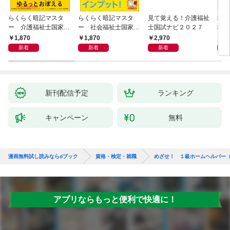
らくらく暗記マスタ
らくらく暗記マスタ
見て覚える！介護福祉
税理
ー 介護福祉士国家試
ー 社会福祉士国家試
士国試ナビ２０２７
税法
験２０２７
験２０２７
度版
1,870
1,870
2,970
4,
新着
新着
新着
新刊配信予定
ランキング
キャンペーン
無料
漫画無料試し読みならdブック
資格・検定・就職
めざせ！ １級ホームヘルパー
アプリならもっと便利で快適に！