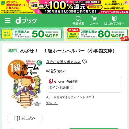
作品検索
カート
はじめての方へ
めざせ！ １級ホームヘルパー（小学館文庫）
最新刊
身近な介護を考える会
495
(税込)
4
pt
獲得
ポイント詳細
dカード利用でさらにポイント+2%
返品不可
試し読み