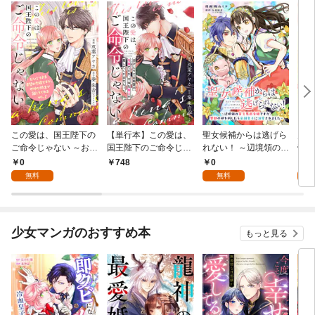
この愛は、国王陛下の
【単行本】この愛は、
聖女候補からは逃げら
虐げ
ご命令じゃない ～おひ
国王陛下のご命令じゃ
れない！ ～辺境領の貧
帝か
とりさま希望の令嬢で
ない ～おひとりさま希
乏男爵令嬢ですが、聖
話
0
0
0
748
すが、不仲な騎士が離
望の令嬢ですが、不仲
獣の卵を孵したら帝国
無料
無料
してくれません！～ 1
な騎士が離してくれま
皇子に溺愛されました
話
せん！～ 1
～ 1話
少女マンガのおすすめ本
もっと見る