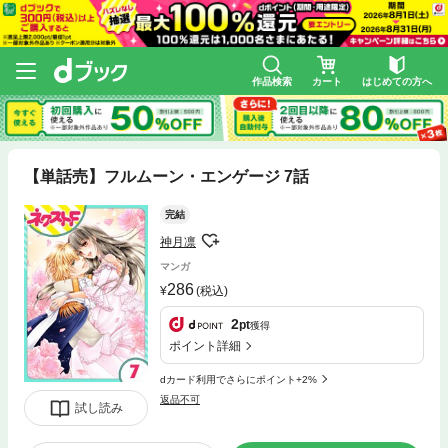
作品検索
カート
はじめての方へ
【単話売】フルムーン・エンゲージ 7話
完結
神月凛
マンガ
286
(税込)
2
pt
獲得
ポイント詳細
dカード利用でさらにポイント+2%
返品不可
試し読み