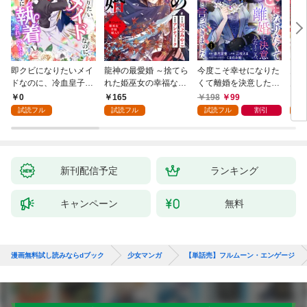
即クビになりたいメイ
龍神の最愛婚 ～捨てら
今度こそ幸せになりた
鬼条
ドなのに、冷血皇子に
れた姫巫女の幸福な嫁
くて離婚を決意したと
見初
執着されています第1
入り～: 1
ころ、無表情な旦那様
～１
0
165
198
99
1
話
が「愛してる」と言っ
試読フル
試読フル
試読フル
割引
試
てきました。1
新刊配信予定
ランキング
キャンペーン
無料
漫画無料試し読みならdブック
少女マンガ
【単話売】フルムーン・エンゲージ