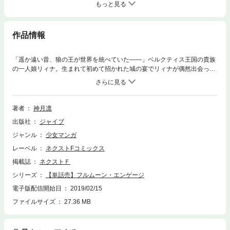
もっと見る
作品情報
「遥か遠い昔、狼の王が世界を統べていた――」ベルクティス王国の貴族
の一人娘リィナ。生まれて初めて招かれた城の宴でリィナが偶然出会った
のは、美しい月光の髪色をもつ第二王子エルウィン。満月の夜、リィナは
王子とともに禁足地である遺跡に足を踏み入れてしまう。そこでリィナ
は、王子エルウィンが狼の姿に変わるのを目にしてしまい――!?運命は必
ず変えられる――!!古の伝説が誘う本格ロマンス・ファンタジー開幕!!（こ
著者
神月凛
の作品はコミックス版の「フルムーン・エンゲージ 」3巻に収録されてい
出版社
ジャイブ
ます。重複購入にご注意ください。）
ジャンル
少女マンガ
レーベル
ネクストFコミックス
掲載誌
ネクストＦ
シリーズ
【単話売】フルムーン・エンゲージ
電子版配信開始日
2019/02/15
ファイルサイズ
27.36 MB