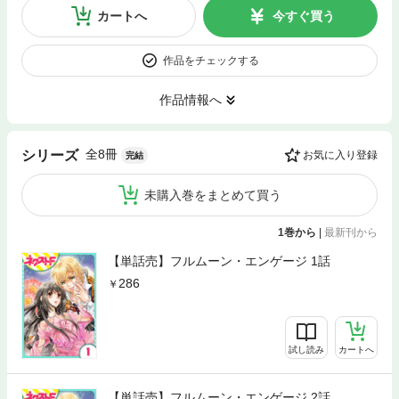
カートへ
今すぐ買う
作品をチェックする
作品情報へ
全8冊
シリーズ
お気に入り登録
完結
未購入巻をまとめて買う
1巻から
|
最新刊から
【単話売】フルムーン・エンゲージ 1話
286
試し読み
カートへ
【単話売】フルムーン・エンゲージ 2話