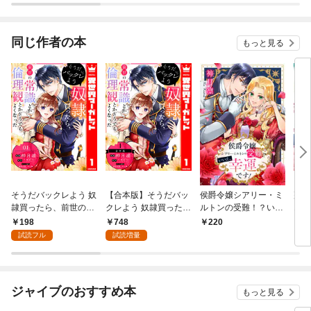
されています
りが
てく
OMI
同じ作者の本
もっと見る
そうだバックレよう 奴
【合本版】そうだバッ
侯爵令嬢シアリー・ミ
盗賊
隷買ったら、前世の常
クレよう 奴隷買った
ルトンの受難！？いい
1
識とか倫理観とかどう
ら、前世の常識とか倫
え、幸運です！
198
748
220
7
でもよくなった 1
理観とかどうでもよく
試読フル
試読増量
なった 1
ジャイブのおすすめ本
もっと見る