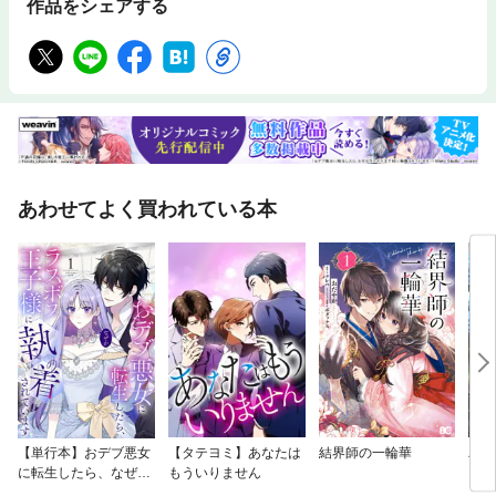
作品をシェアする
あわせてよく買われている本
【単行本】おデブ悪女
【タテヨミ】あなたは
結界師の一輪華
バッ
に転生したら、なぜか
もういりません
ロイ
ラスボス王子様に執着
今世