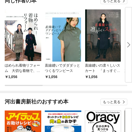
同じ作者の本
もっと見る
ほめられ着物リフォー
直線縫いでダダダッと
直線縫いの凛々しいス
きち
ム 大切な着物で、洗
つくるワンピース
カート 「まっすぐ縫
直
練のおでかけ服
うだけ」で感動！
かん
1,056
1,056
1,056
1,
「仕上がりきれい」で
良い
感動！ 「はいてスマ
ート」で感動！
河出書房新社のおすすめ本
もっと見る