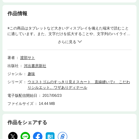
作品情報
※この商品はタブレットなど大きいディスプレイを備えた端末で読むこと
に適しています。また、文字だけを拡大することや、文字列のハイライ
ト、検索、辞書の参照、引用などの機能が使用できません。ウエストゴム
なのに「すっきり見え」のスカートが勢揃い。シルエットやディテールの
工夫、生地選びの妙で腰まわりが「すっきり」。ラクチンだけど、おデブ
に見えない作品満載。※本文中の「原寸大」等の表記は紙書籍に基づいて
著者
渡部サト
います。電子書籍で表示される画像サイズは、お客様がご使用の端末によ
出版社
河出書房新社
って決まり、紙書籍と同一サイズに表示されない場合があることをご承知
おきください。
ジャンル
趣味
シリーズ
ウエストゴムのすっきり見えスカート 直線縫いで♪ こだわ
りシルエット、ワザありディテール
電子版配信開始日
2017/06/23
ファイルサイズ
14.44 MB
作品をシェアする