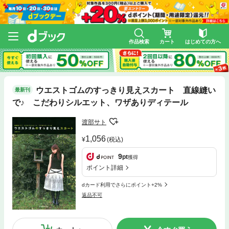
作品検索
カート
はじめての方へ
ウエストゴムのすっきり見えスカート 直線縫い
最新刊
で♪ こだわりシルエット、ワザありディテール
渡部サト
1,056
(税込)
9
pt
獲得
ポイント詳細
dカード利用でさらにポイント+2%
返品不可