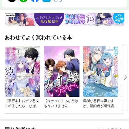
あわせてよく買われている本
【単行本】おデブ悪女
【タテヨミ】あなたは
病弱な悪役令嬢です
公爵
に転生したら、なぜか
もういりません
が、婚約者が過保護す
当た
ラスボス王子様に執着
ぎて逃げ出したい(私
されています
たち犬猿の仲でしたよ
ね！？)