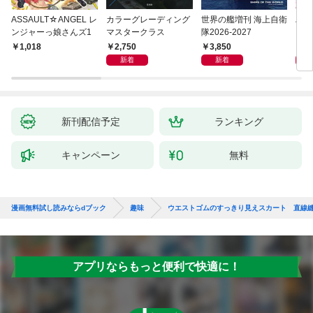
ASSAULT☆ANGEL レ
カラーグレーディング
世界の艦増刊 海上自衛
ハル
ンジャーっ娘さんズ1
マスタークラス
隊2026-2027
ーク
2,750
3,850
3,
1,018
新着
新着
新刊配信予定
ランキング
キャンペーン
無料
漫画無料試し読みならdブック
趣味
ウエストゴムのすっきり見えスカート 直線縫
アプリならもっと便利で快適に！