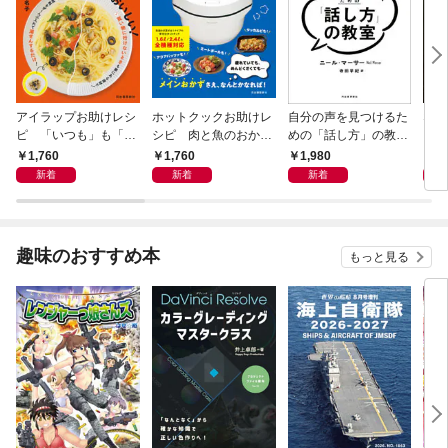
アイラップお助けレシ
ホットクックお助けレ
自分の声を見つけるた
なる
ピ 「いつも」も「も
シピ 肉と魚のおか
めの「話し方」の教
しも」もおいしい！
ず 少ない材料＆調味
室 Ｏｒａｃｙ（オラ
1,760
1,760
1,980
1,
料で、あとはスイッチ
シー）
新着
新着
新着
ポン！
趣味のおすすめ本
もっと見る