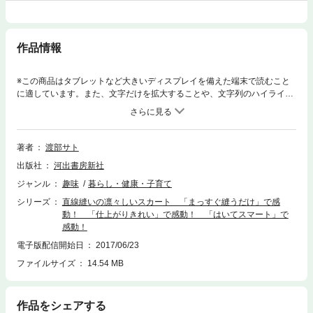
作品情報
※この商品はタブレットなど大きいディスプレイを備えた端末で読むこと
に適しています。また、文字だけを拡大することや、文字列のハイライ
ト、検索、辞書の参照、引用などの機能が使用できません。形も作り方も
シンプルかつスマート。直線縫いの斬新さに感激し、はいてスマートさを
実感。手作りがどんどん楽しくなります。プリントやレースなどの人気素
材を使った魅力のスカートも満載。※本文中の「原寸大」等の表記は紙書
著者
渡部サト
籍に基づいています。電子書籍で表示される画像サイズは、お客様がご使
出版社
河出書房新社
用の端末によって決まり、紙書籍と同一サイズに表示されない場合がある
ことをご承知おきください。
ジャンル
趣味
暮らし・健康・子育て
シリーズ
直線縫いの凛々しいスカート 「まっすぐ縫うだけ」で感
動！ 「仕上がりきれい」で感動！ 「はいてスマート」で
感動！
電子版配信開始日
2017/06/23
ファイルサイズ
14.54 MB
作品をシェアする