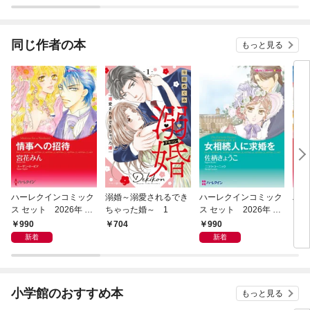
ない～【分冊版】
同じ作者の本
もっと見る
ハーレクインコミック
溺婚～溺愛されるでき
ハーレクインコミック
ハー
ス セット 2026年 vo
ちゃった婚～ 1
ス セット 2026年 vo
ス 
l.956
l.939
l.80
990
990
704
9
新着
新着
小学館のおすすめ本
もっと見る