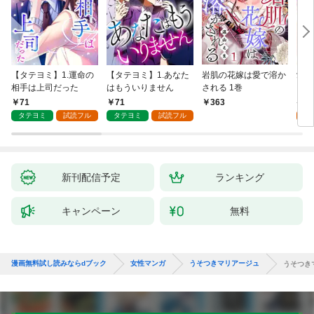
【タテヨミ】1.運命の
【タテヨミ】1.あなた
岩肌の花嫁は愛で溶か
愛し
相手は上司だった
はもういりません
される 1巻
い 
71
71
1
363
タテヨミ
試読フル
タテヨミ
試読フル
試
新刊配信予定
ランキング
キャンペーン
無料
漫画無料試し読みならdブック
女性マンガ
うそつきマリアージュ
うそつき