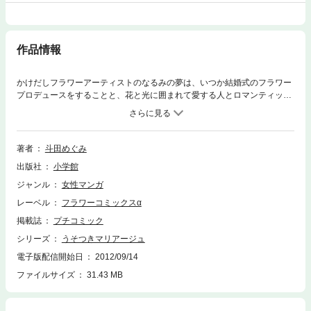
作品情報
かけだしフラワーアーティストのなるみの夢は、いつか結婚式のフラワー
プロデュースをすることと、花と光に囲まれて愛する人とロマンティック
な結婚式を挙げること。なのに配達に行った結婚式場でいきなり、ブライ
ダルフェアの新婦役に駆り出されるハメになり…！？オトナのオトメのラ
ブライフに超フィットする、ハッピーウエディング短編集！！
著者
斗田めぐみ
出版社
小学館
ジャンル
女性マンガ
レーベル
フラワーコミックスα
掲載誌
プチコミック
シリーズ
うそつきマリアージュ
電子版配信開始日
2012/09/14
ファイルサイズ
31.43 MB