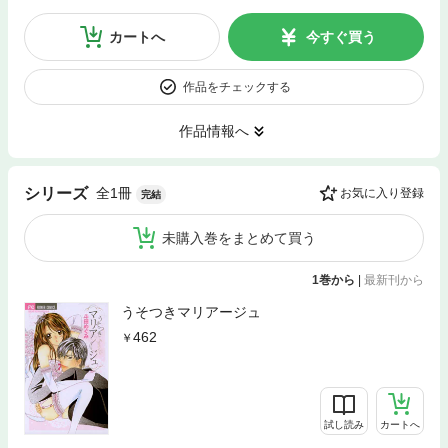
カートへ
今すぐ買う
作品をチェックする
作品情報へ
全1冊
シリーズ
お気に入り登録
完結
未購入巻をまとめて買う
1巻から
|
最新刊から
うそつきマリアージュ
462
試し読み
カートへ