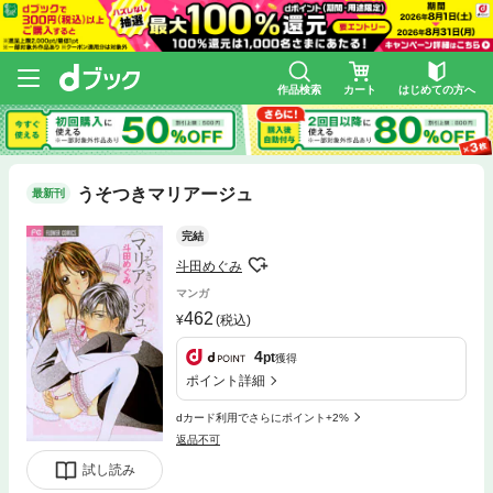
作品検索
カート
はじめての方へ
うそつきマリアージュ
最新刊
完結
斗田めぐみ
マンガ
462
(税込)
4
pt
獲得
ポイント詳細
dカード利用でさらにポイント+2%
返品不可
試し読み