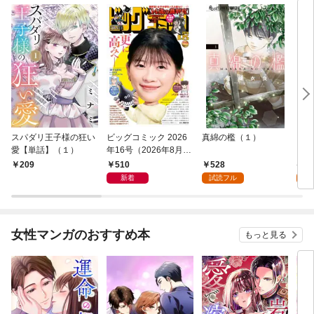
スパダリ王子様の狂い
ビッグコミック 2026
真綿の檻（１）
こん
愛【単話】（１）
年16号（2026年8月7
（１
日発売）
510
528
5
209
新着
試読フル
試
女性マンガのおすすめ本
もっと見る