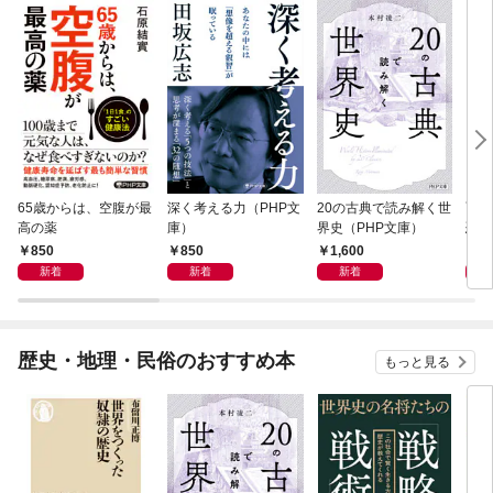
65歳からは、空腹が最
深く考える力（PHP文
20の古典で読み解く世
面白
高の薬
庫）
界史（PHP文庫）
恐竜
850
850
1,600
9
新着
新着
新着
歴史・地理・民俗のおすすめ本
もっと見る