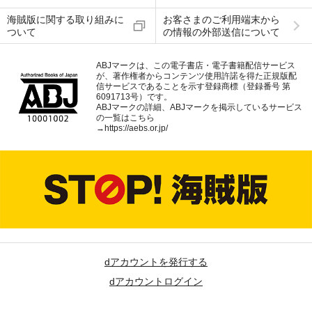
海賊版に関する取り組みに
お客さまのご利用端末から
ついて
の情報の外部送信について
ABJマークは、この電子書店・電子書籍配信サービス
が、著作権者からコンテンツ使用許諾を得た正規版配
信サービスであることを示す登録商標（登録番号 第
6091713号）です。
ABJマークの詳細、ABJマークを掲示しているサービス
の一覧はこちら
→
https://aebs.or.jp/
dアカウントを発行する
dアカウントログイン