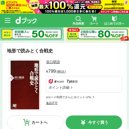
作品検索
カート
はじめての方へ
地形で読みとく合戦史
谷口研語
799
(税込)
7
pt
獲得
ポイント詳細
dカード利用でさらにポイント+2%
返品不可
カートへ
今すぐ買う