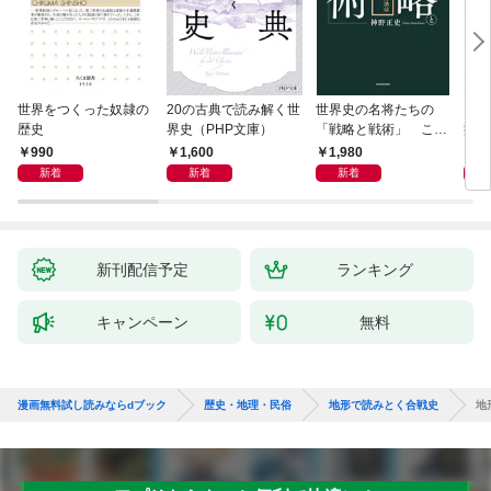
世界をつくった奴隷の
20の古典で読み解く世
世界史の名将たちの
日本
歴史
界史（PHP文庫）
「戦略と戦術」 この
痛い
社会で賢く生きる方法
990
1,600
1,980
9
は歴史が教えてくれる
新着
新着
新着
新刊配信予定
ランキング
キャンペーン
無料
漫画無料試し読みならdブック
歴史・地理・民俗
地形で読みとく合戦史
地