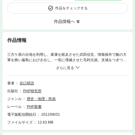
作品をチェックする
作品情報へ
作品情報
三方ケ原の台地を利用し、家康を敗走させた武田信玄。情報操作で敵の大
軍を狭い厳島におびき出し、一気に壊滅させた毛利元就。支城をつぎつぎ
と攻め落として、ついに「難攻不落」といわれた小田原城を攻略した豊臣
秀吉——。歴史に名を残した武将たちは、「地の利」を活かし、敵の裏を
かく戦術に長けていた。本書は、古戦場の地形からその合戦模様を読みと
く。要衝をおさえ敵軍を迎え撃つか、峠や深田に誘い込んで奇襲をかける
著者
谷口研語
か、川を前にして防衛線をはるか、それとも「背水の陣」をとるか…。合
出版社
PHP研究所
戦をその名前から、原・川・橋・島・山・峠・畷・狭間・城などの舞台ご
とに分類し、それぞれどのように戦いが展開したのかを論じる。源義経、
ジャンル
歴史・地理・民俗
足利尊氏、織田信長、徳川家康…戦功者はその地の戦略・戦術上の価値を
レーベル
PHP新書
いかに見出し、作戦を練りあげたのか。源平の合戦から関ケ原の戦いま
で、日本各地の歴史舞台が物語る、巧妙な駆け引きの合戦劇!!
電子版配信開始日
2012/08/31
ファイルサイズ
12.63 MB