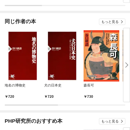
ラスボス王子様に執着
今世
されています
りが
てく
OMI
同じ作者の本
もっと見る
地名の博物史
犬の日本史
森長可
ウラ
720
720
730
7
PHP研究所のおすすめ本
もっと見る