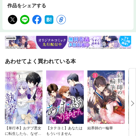
作品をシェアする
あわせてよく買われている本
【単行本】おデブ悪女
【タテヨミ】あなたは
結界師の一輪華
バッ
に転生したら、なぜか
もういりません
ロイ