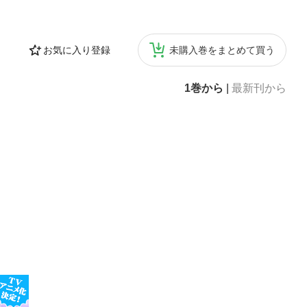
お気に入り登録
未購入巻をまとめて買う
1巻から
|
最新刊から