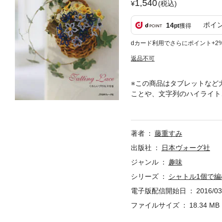
1,540
(税込)
ポイ
14
pt
獲得
dカード利用でさらにポイント+2
返品不可
※この商品はタブレットなど
ことや、文字列のハイライト
スの入門的な本です。使って
コースター、数字、バッグの
でも作品が完成出来るように
著者
藤重すみ
紙版と掲載内容が異なる場合
と、及び有償無償にかかわら
出版社
日本ヴォーグ社
は、作者、デザイナー等著作
ジャンル
趣味
コピー・複製して利用するこ
シリーズ
シャトル1個で
いる寸法、倍率は、お使いの
報は、紙版発売当時の情報で
電子版配信開始日
2016/03
ファイルサイズ
18.34 MB