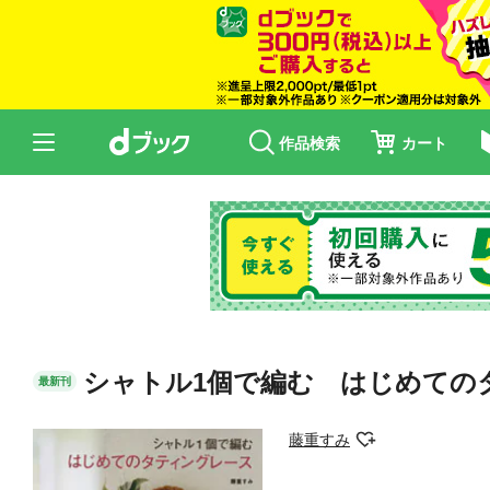
作品検索
カート
シャトル1個で編む はじめての
最新刊
藤重すみ