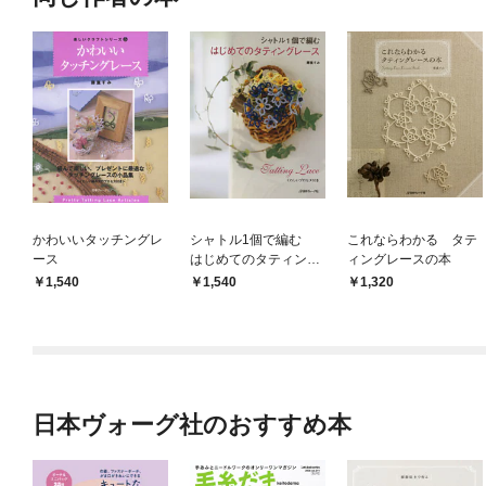
かわいいタッチングレ
シャトル1個で編む
これならわかる タテ
ース
はじめてのタティング
ィングレースの本
レース
1,540
1,540
1,320
日本ヴォーグ社のおすすめ本