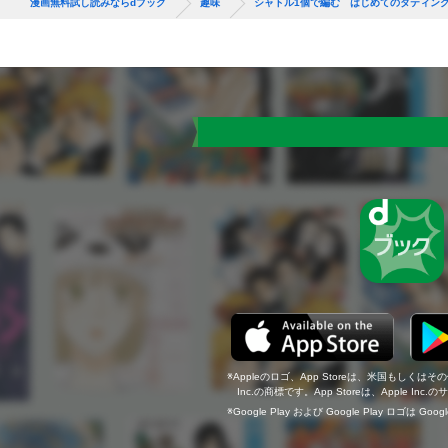
漫画無料試し読みならdブック
趣味
シャトル1個で編む はじめてのタティン
Appleのロゴ、App Storeは、米国もしくはそ
Inc.の商標です。App Storeは、Apple In
Google Play および Google Play ロゴは Go