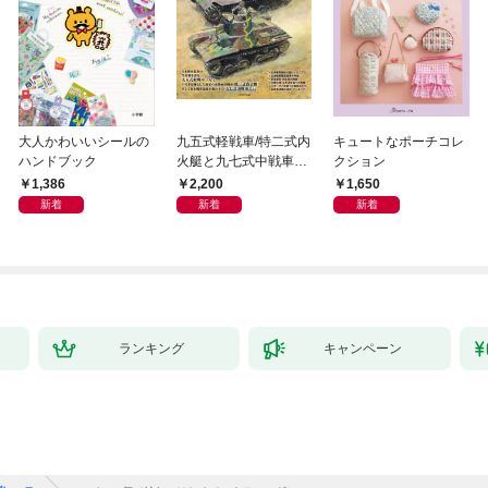
大人かわいいシールの
九五式軽戦車/特二式内
キュートなポーチコレ
ハンドブック
火艇と九七式中戦車完
クション
全ガイド
1,386
2,200
1,650
新着
新着
新着
ランキング
キャンペーン