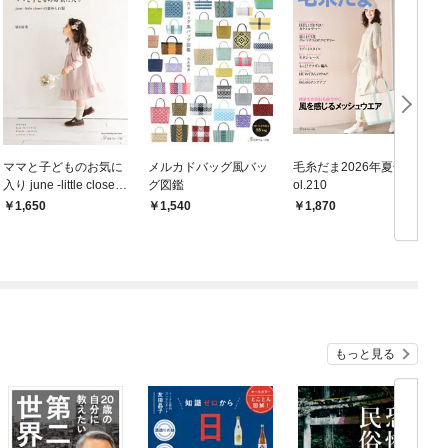
ママと子どものお気に
メルカドバッグ風バッ
毛糸だま2026年夏号 v
入り june -little closet-
グ図鑑
ol.210
の褒められ服
1,650
1,540
1,870
もっと見る