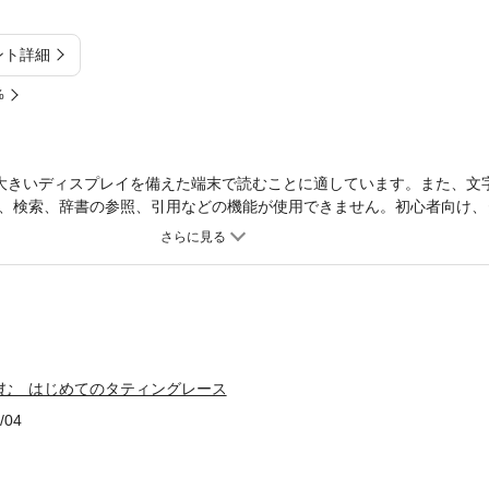
ント詳細
%
大きいディスプレイを備えた端末で読むことに適しています。また、文
、検索、辞書の参照、引用などの機能が使用できません。初心者向け、
いる糸はオリムパス エミーグランデ“カラーズ”を中心に花束、アクセ
アップリケなど、また40番のレース糸でドイリー、エジングなどの作
、プロセスで詳しく解説。※本書は同名の出版物（紙版）を電子化した
がございます。※本書の全部または一部を無断で複製、転載、改ざん、
ず、本データを第三者に譲渡することを禁じます。※本書に掲載された
権者に帰属します。※電子書籍の仕様により、本書に掲載している図案
とはできません。※実物大とは、紙版に掲載された際のサイズです。※
編む はじめてのタティングレース
端末や表示倍率により記載されている寸法・倍率とは異なった表示とな
す。
/04