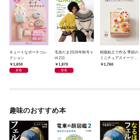
キュートなポーチコレ
毛糸だま2026年秋号 v
樹脂粘土で作る 季節の
クション
ol.211
ミニチュアスイーツ・
アラカルト
1,650
1,870
1,760
新着
新着
趣味のおすすめ本