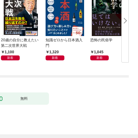
20歳の自分に教えたい
知識ゼロから日本酒入
恐怖の民俗学
週
第二次世界大戦
門
年
1,100
1,320
1,045
新着
新着
新着
無料