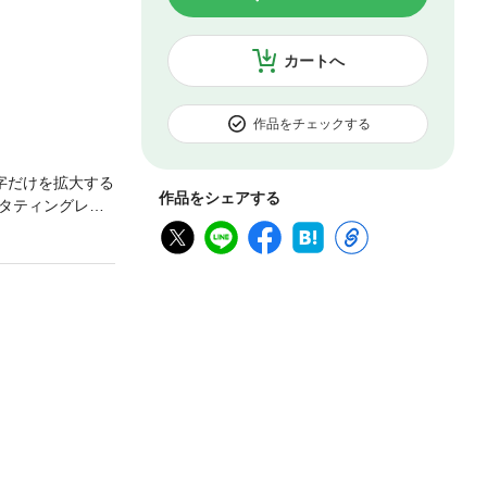
カートへ
作品をチェックする
字だけを拡大する
作品をシェアする
タティングレー
サリー、ミニ額、
品を掲載。初心者
ものです。一部、
公衆送信するこ
作品等の著作権
・型紙は、印刷・
本書に記載されて
ります。※掲載情