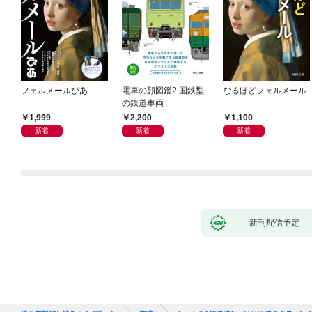
フェルメールぴあ
電車の顔図鑑2 国鉄型
なるほどフェルメール
の鉄道車両
1,999
2,200
1,100
新着
新着
新着
新刊配信予定