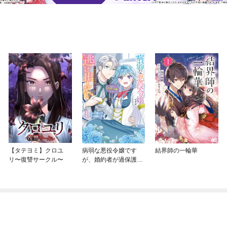
【タテヨミ】クロユ
病弱な悪役令嬢です
結界師の一輪華
リ〜復讐サークル〜
が、婚約者が過保護す
ぎて逃げ出したい(私た
ち犬猿の仲でしたよ
ね！？)