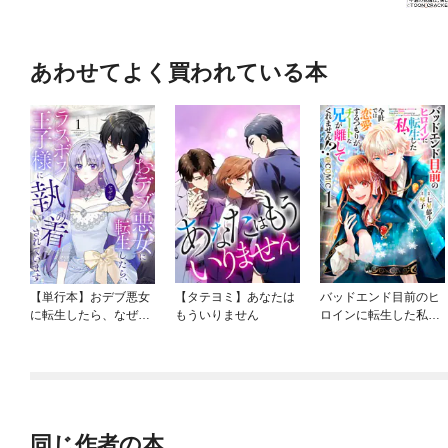
あわせてよく買われている本
【単行本】おデブ悪女
【タテヨミ】あなたは
バッドエンド目前のヒ
に転生したら、なぜか
もういりません
ロインに転生した私、
ラスボス王子様に執着
今世では恋愛するつも
されています
りがチートな兄が離し
てくれません！？@C
OMIC
同じ作者の本