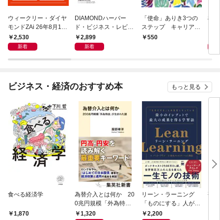
ウィークリー・ダイヤ
DIAMONDハーバー
「使命」ありき3つの
極限
モンドZAi 26年8月10
ド・ビジネス・レビュ
ステップ キャリアの
日・17日合併号
ー 2026年9月号 特集
成功とは何か
2,530
2,899
2,
550
「上司をマネジメント
新着
新着
する」
ビジネス・経済のおすすめ本
もっと見る
食べる経済学
為替介入とは何か 20
リーン・ラーニング
研究
0兆円規模「外為特
「ものにする」人が自
会」が生まれた謎
然とやっている 最小の
1,320
2,200
5,
1,870