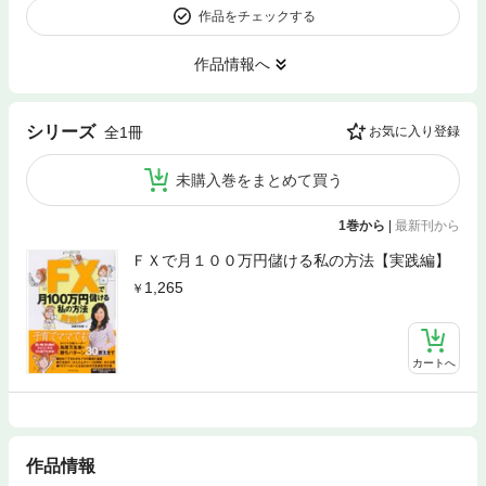
作品をチェックする
作品情報へ
シリーズ
全1冊
お気に入り登録
未購入巻をまとめて買う
1巻から
|
最新刊から
ＦＸで月１００万円儲ける私の方法【実践編】
1,265
カートへ
作品情報