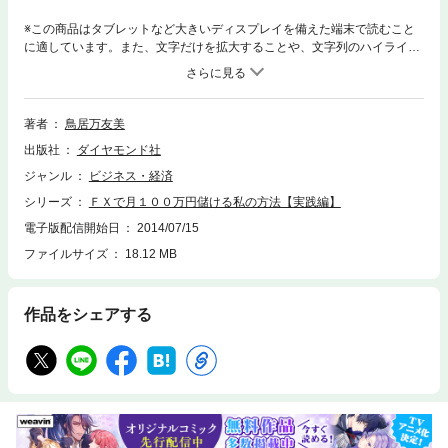
※この商品はタブレットなど大きいディスプレイを備えた端末で読むこと
に適しています。また、文字だけを拡大することや、文字列のハイライ
ト、検索、辞書の参照、引用などの機能が使用できません。ベストセラー
「ＦＸで月１００万円儲ける私の方法」の第２弾。鳥居さんの具体的なＦ
Ｘ儲けの方法をオールカラーで紹介。「わたしはここで買ってます。そし
て、勝ってます。」
著者
鳥居万友美
出版社
ダイヤモンド社
ジャンル
ビジネス・経済
シリーズ
ＦＸで月１００万円儲ける私の方法【実践編】
電子版配信開始日
2014/07/15
ファイルサイズ
18.12 MB
作品をシェアする