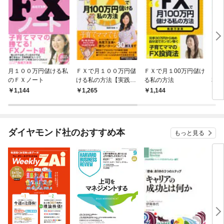
月１００万円儲ける私
ＦＸで月１００万円儲
ＦＸで月１00万円儲け
ＦＸ
のＦＸノート
ける私の方法【実践
る私の方法
私の
編】
1,144
1,265
1,144
1,
ダイヤモンド社のおすすめ本
もっと見る