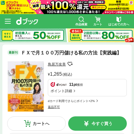
作品検索
カート
はじめての方へ
ＦＸで月１００万円儲ける私の方法【実践編】
最新刊
鳥居万友美
1,265
(税込)
11
pt
獲得
ポイント詳細
dカード利用でさらにポイント+2%
返品不可
カートへ
今すぐ買う