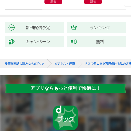
インプットで最大の成
新着
新着
果を得る学習法
新刊配信予定
ランキング
キャンペーン
無料
漫画無料試し読みならdブック
ビジネス・経済
ＦＸで月１００万円儲ける私の方
アプリならもっと便利で快適に！