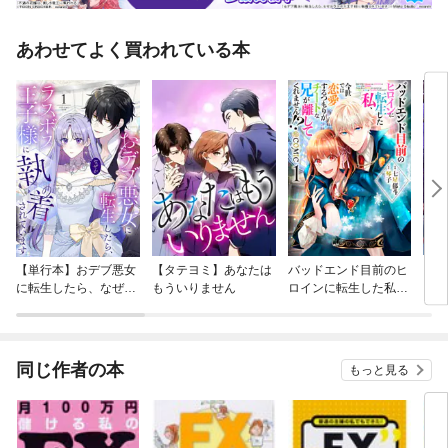
あわせてよく買われている本
【単行本】おデブ悪女
【タテヨミ】あなたは
バッドエンド目前のヒ
【タ
に転生したら、なぜか
もういりません
ロインに転生した私、
リ〜
ラスボス王子様に執着
今世では恋愛するつも
されています
りがチートな兄が離し
てくれません！？@C
OMIC
同じ作者の本
もっと見る