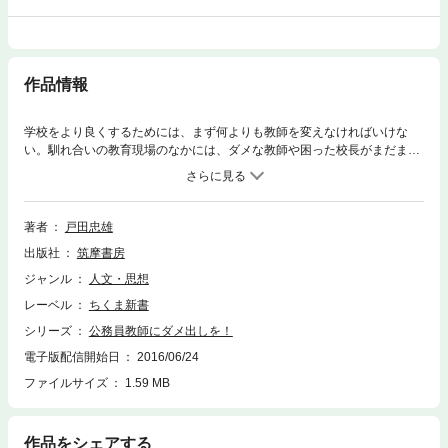
作品情報
学校をより良くするためには、まず何よりも教師を変えなければいけな
い。馴れ合いの教育現場のなかには、ダメな教師や困った校長がまだまだ
存在する。同時に、能力が高い教師は正しく評価されてはいない。それ
は、教育というサービスを受ける児童生徒と保護者をないがしろにしてき
たからだ。今必要なのは学習者による評価制度だ。評価制度の具体例を提
示しながら、その可能性に迫っていく。
著者
戸田忠雄
出版社
筑摩書房
ジャンル
人文・思想
レーベル
ちくま新書
シリーズ
公務員教師にダメ出しを！
電子版配信開始日
2016/06/24
ファイルサイズ
1.59 MB
作品をシェアする