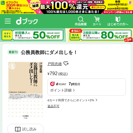
作品検索
カート
はじめての方へ
公務員教師にダメ出しを！
最新刊
戸田忠雄
792
(税込)
7
pt
獲得
ポイント詳細
dカード利用でさらにポイント+2%
返品不可
試し読み