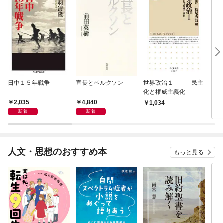
日中１５年戦争
宣長とベルクソン
世界政治１ ――民主
石原
化と権威主義化
導か
2,035
4,840
1,
1,034
新着
新着
人文・思想のおすすめ本
もっと見る