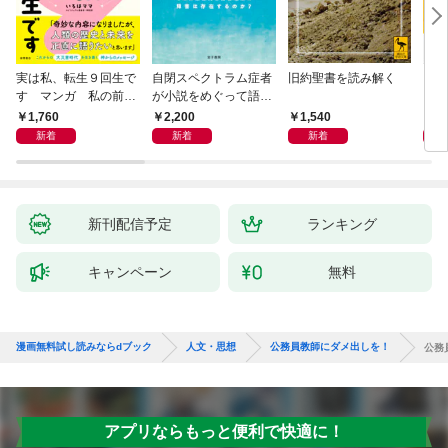
実は私、転生９回生で
自閉スペクトラム症者
旧約聖書を読み解く
より
す マンガ 私の前世
が小説をめぐって語り
を考
物語
あう
9か
1,760
2,200
1,540
2,
新着
新着
新着
新刊配信予定
ランキング
キャンペーン
無料
漫画無料試し読みならdブック
人文・思想
公務員教師にダメ出しを！
公務
アプリならもっと便利で快適に！