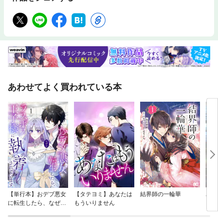
あわせてよく買われている本
【単行本】おデブ悪女
【タテヨミ】あなたは
結界師の一輪華
バッ
に転生したら、なぜか
もういりません
ロイ
ラスボス王子様に執着
今世