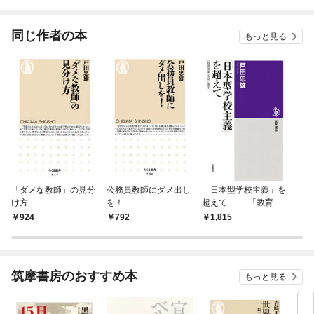
されています
りが
てく
OMI
同じ作者の本
もっと見る
「ダメな教師」の見分
公務員教師にダメ出し
「日本型学校主義」を
け方
を！
超えて ──「教育改
革」を問い直す
924
792
1,815
筑摩書房のおすすめ本
もっと見る