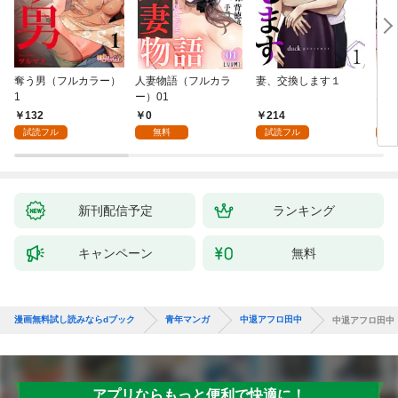
奪う男（フルカラー）
人妻物語（フルカラ
妻、交換します１
ごめ
1
ー）01
ない
132
0
214
1
試読フル
無料
試読フル
試
新刊配信予定
ランキング
キャンペーン
無料
漫画無料試し読みならdブック
青年マンガ
中退アフロ田中
中退アフロ田中
アプリならもっと便利で快適に！