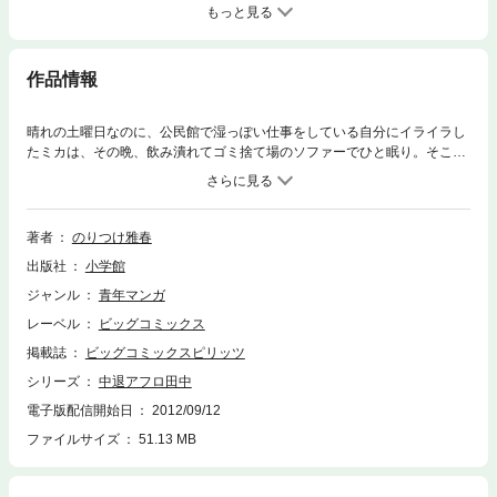
もっと見る
作品情報
晴れの土曜日なのに、公民館で湿っぽい仕事をしている自分にイライラし
たミカは、その晩、飲み潰れてゴミ捨て場のソファーでひと眠り。そこに
通りかかったロボが、親切にも自宅までおぶって帰るが、夜中にノドが乾
いて起きたミカは、横で眠るロボを見るや「誰これ！！？」。水を飲み終
わってロボに気付くや「人と上手に話せない武士！」といった調子で…
著者
のりつけ雅春
出版社
小学館
ジャンル
青年マンガ
レーベル
ビッグコミックス
掲載誌
ビッグコミックスピリッツ
シリーズ
中退アフロ田中
電子版配信開始日
2012/09/12
ファイルサイズ
51.13 MB