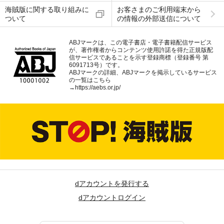
海賊版に関する取り組みに
お客さまのご利用端末から
ついて
の情報の外部送信について
ABJマークは、この電子書店・電子書籍配信サービス
が、著作権者からコンテンツ使用許諾を得た正規版配
信サービスであることを示す登録商標（登録番号 第
6091713号）です。
ABJマークの詳細、ABJマークを掲示しているサービス
の一覧はこちら
→
https://aebs.or.jp/
dアカウントを発行する
dアカウントログイン