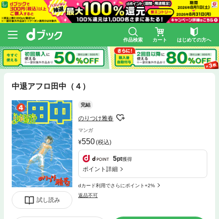
作品検索
カート
はじめての方へ
中退アフロ田中（４）
完結
のりつけ雅春
マンガ
550
(税込)
5
pt
獲得
ポイント詳細
dカード利用でさらにポイント+2%
返品不可
試し読み