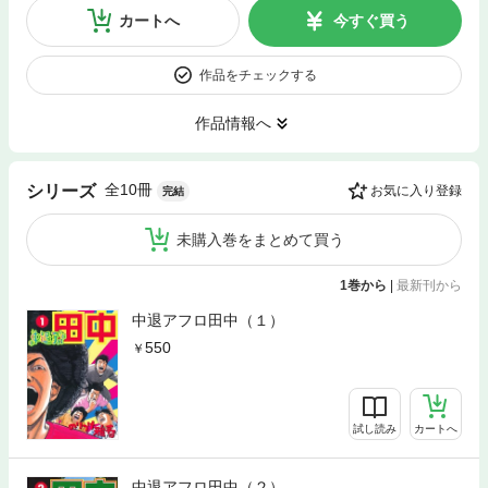
カートへ
今すぐ買う
作品をチェックする
作品情報へ
全10冊
シリーズ
お気に入り登録
完結
未購入巻をまとめて買う
1巻から
|
最新刊から
中退アフロ田中（１）
550
試し読み
カートへ
中退アフロ田中（２）