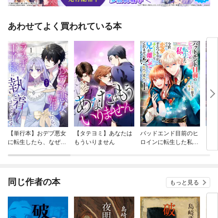
あわせてよく買われている本
【単行本】おデブ悪女
【タテヨミ】あなたは
バッドエンド目前のヒ
【タ
に転生したら、なぜか
もういりません
ロインに転生した私、
リ〜
ラスボス王子様に執着
今世では恋愛するつも
されています
りがチートな兄が離し
てくれません！？@C
OMIC
同じ作者の本
もっと見る