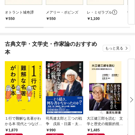
オトラント城奇譚
メアリー・ポピンズ
レ・ミゼラブル①
怪
550
550
1,100
7
古典文学・文学史・作家論のおすすめ
もっと見る
本
１行で難解な名著がわ
司馬遼太郎と三つの戦
大江健三郎を読む 文
出会
かる本 現代とつなげて
争 戊辰・日露・太平
学と歴史の複眼的視点
エッセンスをつかむ50
洋
から
1,870
990
1,485
1,
冊