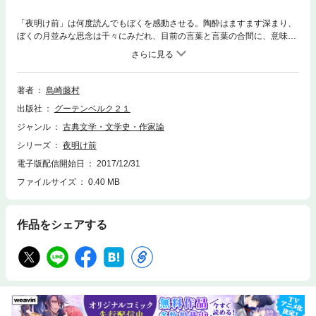
「夜明け前」は何度読んでもぼくを感動させる。陶酔はますます深まり、
ぼくの月並みな思念は千々にみだれ、目前の言葉と言葉の合間に、意味し
えぬ意味がひろやかに、しかも幾重にも層をなして透けてくるように思え
る。陶酔から醒めたときに、ぼくははるかなる彼方をかえりみるように、
あるいは遠い昔のことを思いだすようにして、この小説がぼくに経験させ
てくれたものの意味を考えようとする。ぼくが想いみたものは、あるとき
著者
島崎藤村
は、ありとあらゆるものを食い尽してゆく時間についての作者の毅然たる
出版社
グーテンベルク２１
形而上学であり、あるときは主人公青山半蔵の悲槍な劇的生涯であり、ま
たあるときは、ぼくたちの祖国が、黒船の到来とともにヨーロッパから押
ジャンル
古典文学・文学史・作家論
し寄せてきた近代の巨大な波濤に、身をさらしながら切り拓いてきたぼく
シリーズ
夜明け前
たち自身の近代の困難さであった。……篠田一士。
電子版配信開始日
2017/12/31
ファイルサイズ
0.40 MB
作品をシェアする