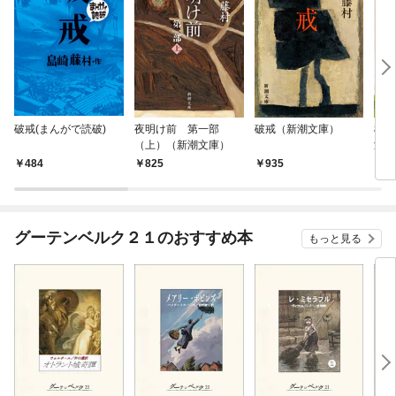
破戒(まんがで読破)
夜明け前 第一部
破戒（新潮文庫）
桜の
（上）（新潮文庫）
潮文
484
825
935
5
グーテンベルク２１のおすすめ本
もっと見る