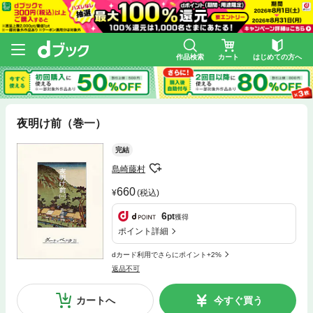
作品検索
カート
はじめての方へ
夜明け前（巻一）
完結
島崎藤村
660
(税込)
6
pt
獲得
ポイント詳細
dカード利用でさらにポイント+2%
返品不可
カートへ
今すぐ買う