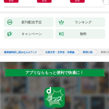
新着
新着
新着
新刊配信予定
ランキング
キャンペーン
無料
漫画無料試し読みならdブック
古典文学・文学史・作家論
夜明け前
夜明け
アプリならもっと便利で快適に！