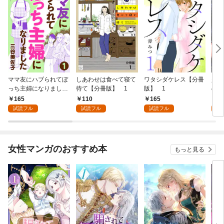
ママ友にハブられてぼ
しあわせは食べて寝て
ワタシダケレス【分冊
少女
っち主婦になりました
待て【分冊版】 1
版】 1
の才
【分冊版】 1
(話
165
110
165
1
試読フル
試読フル
試読フル
試
女性マンガのおすすめ本
もっと見る