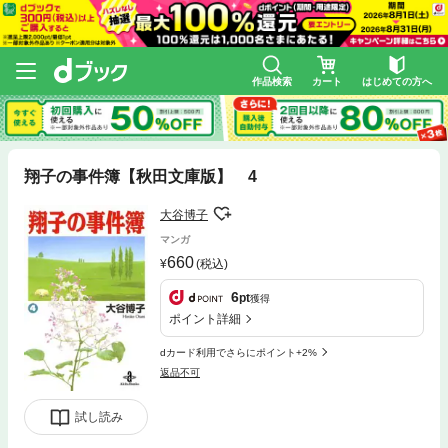
作品検索
カート
はじめての方へ
翔子の事件簿【秋田文庫版】 4
大谷博子
マンガ
660
(税込)
6
pt
獲得
ポイント詳細
dカード利用でさらにポイント+2%
返品不可
試し読み