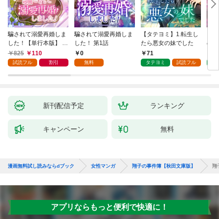
騙されて溺愛再婚しま
騙されて溺愛再婚しま
【タテヨミ】1.転生し
【タ
した！【単行本版】 1
した！ 第1話
たら悪女の妹でした
の私
巻
825
110
0
71
7
試読フル
割引
無料
タテヨミ
試読フル
タ
新刊配信予定
ランキング
キャンペーン
無料
漫画無料試し読みならdブック
女性マンガ
翔子の事件簿【秋田文庫版】
翔
アプリならもっと便利で快適に！