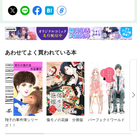
あわせてよく買われている本
翔子の事件簿シリー
傷モノの花嫁 分冊版
パーフェクトワールド
いの
ズ！！