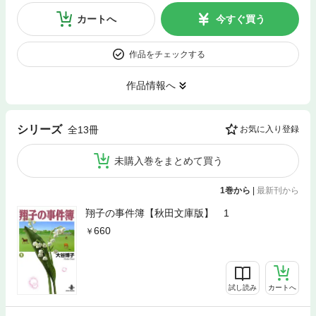
カートへ
今すぐ買う
作品をチェックする
作品情報へ
シリーズ
全13冊
お気に入り登録
未購入巻をまとめて買う
1巻から
|
最新刊から
翔子の事件簿【秋田文庫版】 1
660
試し読み
カートへ