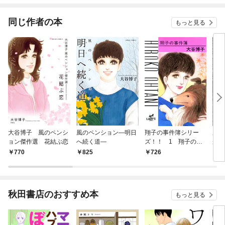
同じ作者の本
もっと見る
大谷博子 風のペンシ
風のペンション―明日
翔子の事件簿シリー
風の
ョン傑作選 花結ぶ恋
へ続く道―
ズ！！ 1 翔子の事
がり
件簿
770
825
726
7
秋田書店のおすすめ本
もっと見る