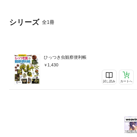
シリーズ
全1冊
ひっつき虫観察便利帳
1,430
試し読み
カートへ