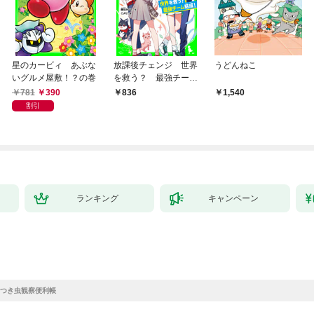
星のカービィ あぶな
放課後チェンジ 世界
うどんねこ
いグルメ屋敷！？の巻
を救う？ 最強チーム
結成！
781
390
836
1,540
割引
ランキング
キャンペーン
つき虫観察便利帳