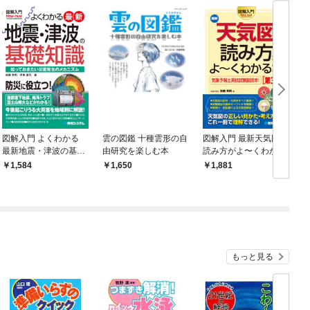
図解入門 よくわかる
雲の図鑑 十種雲形の自
図解入門 最新天気図の
最新地震・津波の基礎
由研究を楽しむ本
読み方がよ〜くわかる
知識
本［第3版］
1,584
1,650
1,881
もっと見る