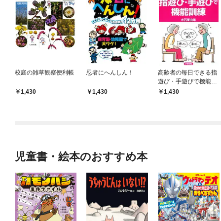
校庭の雑草観察便利帳
忍者にへんしん！
高齢者の毎日できる指
遊び・手遊びで機能訓
練
1,430
1,430
1,430
児童書・絵本のおすすめ本