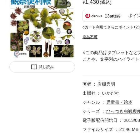
1,430
(税込)
ポイ
13
pt
獲得
dカード利用でさらにポイント+2
返品不可
※この商品はタブレットなど
ことや、文字列のハイライト
に付いているひっつき虫。姿
試し読み
豆知識も紹介します！！
著者
岩槻秀明
出版社
いかだ社
ジャンル
児童書・絵本
シリーズ
ひっつき虫観察
電子版配信開始日
2013/08
ファイルサイズ
21.46 MB