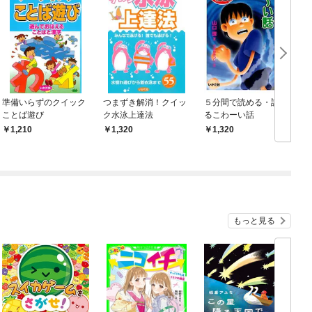
準備いらずのクイック
つまずき解消！クイッ
５分間で読める・話せ
ことば遊び
ク水泳上達法
るこわーい話
1,210
1,320
1,320
もっと見る