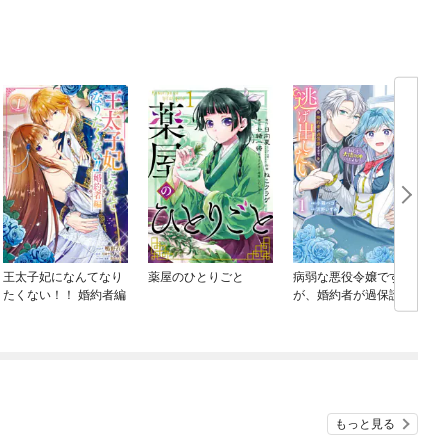
王太子妃になんてなり
薬屋のひとりごと
病弱な悪役令嬢です
たくない！！ 婚約者編
が、婚約者が過保護す
ぎて逃げ出したい(私た
ち犬猿の仲でしたよ
ね！？)
もっと見る