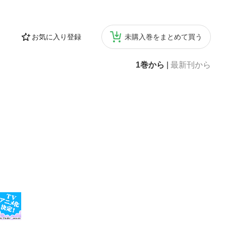
お気に入り登録
未購入巻をまとめて買う
1巻から
|
最新刊から