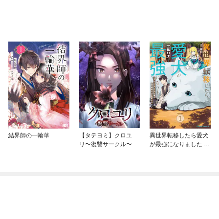
結界師の一輪華
【タテヨミ】クロユ
異世界転移したら愛犬
リ〜復讐サークル〜
が最強になりました ～
シルバーフェンリルと
俺が異世界暮らしを始
めたら～ THE COMIC