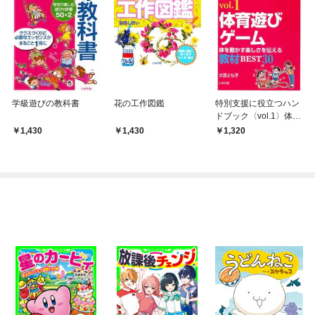
学級遊びの教科書
花の工作図鑑
特別支援に役立つハン
ドブック〈vol.1〉体育
遊びゲーム
1,430
1,430
1,320