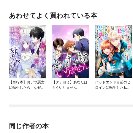
あわせてよく買われている本
【単行本】おデブ悪女
【タテヨミ】あなたは
バッドエンド目前のヒ
に転生したら、なぜか
もういりません
ロインに転生した私、
ラスボス王子様に執着
今世では恋愛するつも
されています
りがチートな兄が離し
てくれません！？@C
OMIC
同じ作者の本