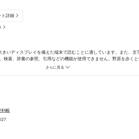
ント詳細
%
大きいディスプレイを備えた端末で読むことに適しています。また、文
、検索、辞書の参照、引用などの機能が使用できません。野原を歩くと
も生態も様々なふしぎ植物・ひっつき虫を豊富なカラー写真で掲載！観
便利帳
/27