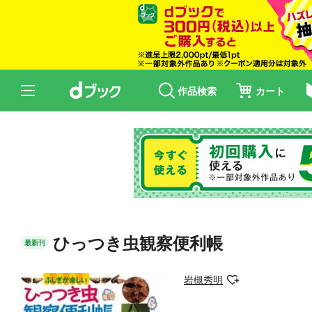
作品検索
カート
ひっつき虫観察便利帳
最新刊
岩槻秀明