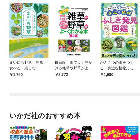
まいにち野草 見る・
最新版 街でよく見か
かんさつの眼をつく
食べる・楽しむ
ける雑草や野草がよー
る 身近な植物ふしぎ
くわかる本［第2版］
発見図鑑
1,760
2,772
1,980
いかだ社のおすすめ本