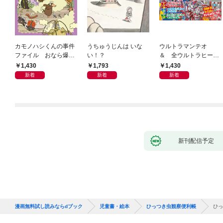
カモノハシくんの事件
うちゅうじんは いな
ウルトラマンテオ
ファイル おなら爆
い！？
＆ 全ウルトラヒーロ
弾！ 危機イッパツ編
ー大集合 あそべるず
1,430
1,793
1,430
かん
新着
新着
新着
新刊配信予定
漫画無料試し読みならdブック
児童書・絵本
ひっつき虫観察便利帳
ひっ