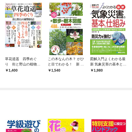
草花逍遥 四季めぐ
この木なんの木？ がひ
図解入門よくわかる最
り 街と野山の植物図
と目でわかる！ 新 散
新 気象災害の基本と仕
誌
歩の樹木図鑑
組み
1,400
1,540
1,980