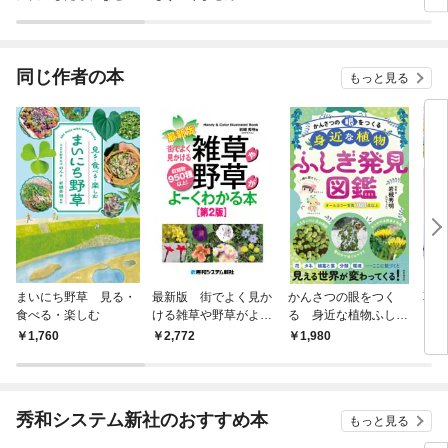
ラスボス王子様に執着
今世
されています
りが
てく
OMI
同じ作者の本
もっと見る
まいにち野草 見る・
最新版 街でよく見か
かんさつの眼をつく
草花
食べる・楽しむ
ける雑草や野草がよー
る 身近な植物ふしぎ
り 
くわかる本［第2版］
発見図鑑
誌
1,760
2,772
1,980
1,
秀和システム新社のおすすめ本
もっと見る