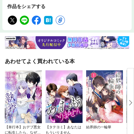
作品をシェアする
あわせてよく買われている本
【単行本】おデブ悪女
【タテヨミ】あなたは
結界師の一輪華
バッ
に転生したら、なぜか
もういりません
ロイ