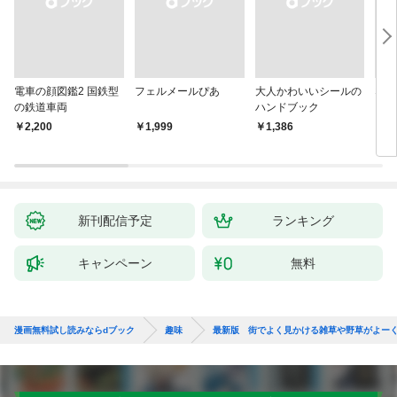
電車の顔図鑑2 国鉄型
フェルメールぴあ
大人かわいいシールの
なる
の鉄道車両
ハンドブック
￥2,200
￥1,999
￥1,386
￥1,
新刊配信予定
ランキング
キャンペーン
無料
漫画無料試し読みならdブック
趣味
最新版 街でよく見かける雑草や野草がよーく