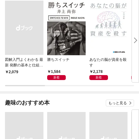
図解入門よくわかる 最
勝ちスイッチ
あなたの脳が資産を殺
リス
新 発酵の基本と仕組み
す
レベ
［第2版］
1,584
2,178
1,
￥2,079
新着
新着
趣味のおすすめ本
もっと見る