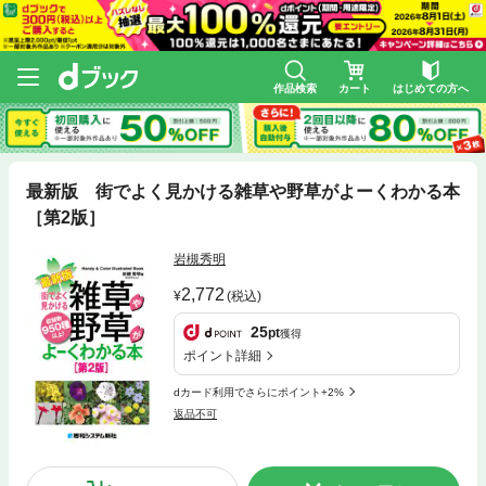
作品検索
カート
はじめての方へ
最新版 街でよく見かける雑草や野草がよーくわかる本
［第2版］
岩槻秀明
2,772
(税込)
25
pt
獲得
ポイント詳細
dカード利用でさらにポイント+2%
返品不可