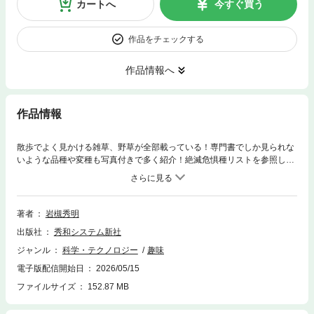
カートへ
今すぐ買う
作品をチェックする
作品情報へ
作品情報
散歩でよく見かける雑草、野草が全部載っている！専門書でしか見られな
いような品種や変種も写真付きで多く紹介！絶滅危惧種リストを参照して
最新情報に更新しました。
著者
岩槻秀明
出版社
秀和システム新社
ジャンル
科学・テクノロジー
趣味
電子版配信開始日
2026/05/15
ファイルサイズ
152.87 MB