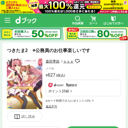
作品検索
カート
はじめての方へ
つきたま2 ※公務員のお仕事楽しいです
森田季節
ｏｓａ
ノベル
627
(税込)
5
pt
獲得
ポイント詳細
dカード利用でさらにポイント+2%
返品不可
試し読み