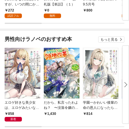
すが、いつの間にか花
札版【単話】（１）
9.5月号
かつ
嫁として溺愛されてい
まへ
272
0
1
￥800
ます【単話】（１）
れで
試読フル
無料
試
（１
男性向けラノベのおすすめ本
もっと見る
エロゲ好きな美少女
だから、私言ったわよ
学園一かわいい後輩の
くた
は、エロゲみたいなこ
ね？ 〜没落令嬢の案
命の恩人になったら、
ども
と全部シてほしい【電
外楽しい領地改革〜
通い妻になって関係を
858
1,430
814
8
子ＳＳ特典付き】
迫ってくる。
新着