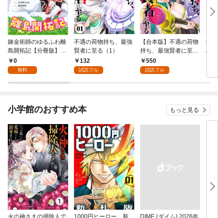
錬金術師のゆるふわ離
不遇の荷物持ち、最強
【合本版】不遇の荷物
錬金
島開拓記【分冊版】
賢者に至る（1）
持ち、最強賢者に至る
島開
（コミック） １話
（1）(おまけ付き)
１
0
132
550
8
無料
試読フル
試読フル
小学館のおすすめ本
もっと見る
火の神さまの掃除人で
1000円ヒーロー 新
DIME (ダイム) 2026年
追放