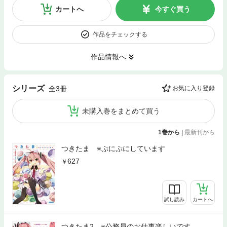
カートへ
今すぐ買う
作品をチェックする
作品情報へ
シリーズ
全3冊
お気に入り登録
未購入巻をまとめて買う
1巻から
|
最新刊から
つきたま ※ぷにぷにしています
627
試し読み
カートへ
つきたま2 ※公務員のお仕事楽しいです