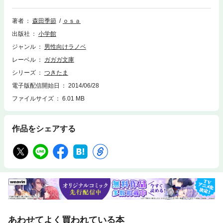
「つきたま」の秘密に近づいてしまい……。お気楽公務員として日々の業
務を淡々とこなすはずが、国家の秘密プロジェクトに関わることに！？
……なるのだけは勘弁して頂きたい。だって公務員だもの。しかし上司と
著者
森田季節
ｏｓａ
いう名の現実は厳しく、拒否権のない鶴見に下された極秘指令は、「つき
出版社
小学館
たま」は魔法のパワーをくれるという自称・魔法少女のエナと、「眷属」
であると主張する自称・ヴァンパイアのマノの生活に密着して、謎を解き
ジャンル
男性向けラノベ
明かすこと……！？公務員の窓口業務ネタとぷにぷにの物体満載のやわら
レーベル
ガガガ文庫
か公務員小説（？）第二弾！※この作品は底本と同じクオリティのカラー
イラスト、モノクロの挿絵イラストが収録されています。
シリーズ
つきたま
電子版配信開始日
2014/06/28
ファイルサイズ
6.01 MB
作品をシェアする
あわせてよく買われている本