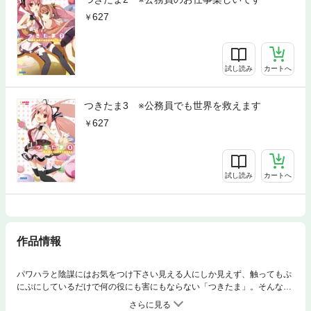
627
試し読み
カートへ
つきたま3 ※公務員でも世界を救えます
627
試し読み
カートへ
作品情報
パワハラと陰謀にはお気をつけ下さい見える人にしか見えず、触ってもぷ
にぷにしているだけで何の役にも害にもならない「つきたま」。そんな謎
の物体の「駆除係」として埼玉県に務める主人公・鶴見は、ある事件から