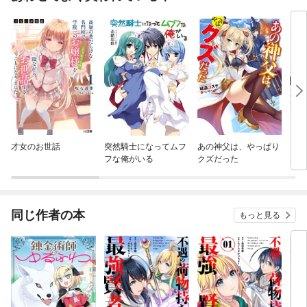
才女のお世話
突然騎士になってムフ
あの神父は、やっぱり
ピリ
フな俺がいる
クズだった
魔導
同じ作者の本
もっと見る