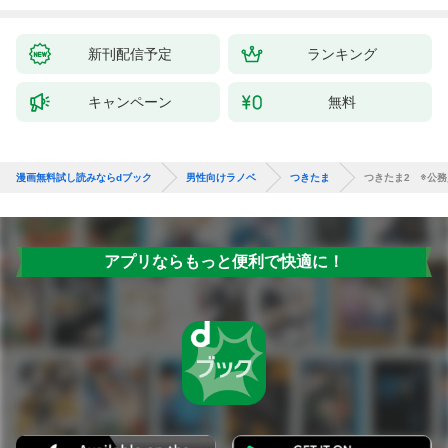
新刊配信予定
ランキング
キャンペーン
無料
漫画無料試し読みならdブック
男性向けラノベ
つきたま
つきたま2 ※公
アプリならもっと便利で快適に！