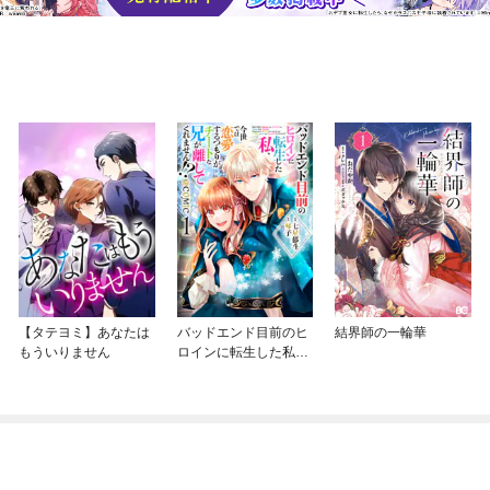
【タテヨミ】あなたは
バッドエンド目前のヒ
結界師の一輪華
もういりません
ロインに転生した私、
今世では恋愛するつも
りがチートな兄が離し
てくれません！？@C
OMIC