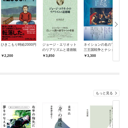
ひきこもり時給2000円
ジョージ・エリオット
ネイションの名の下に
のリアリズムと道徳観
三王国戦争とナショナ
リズム起源論
2,200
3,850
3,300
もっと見る