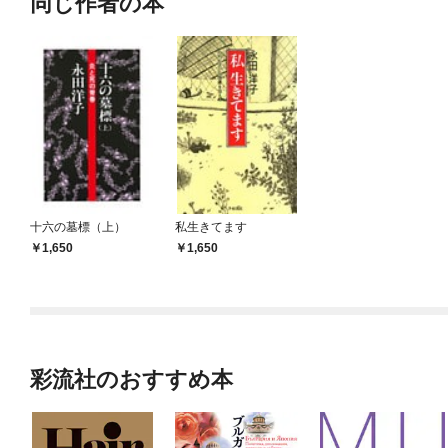
同じ作者の本
十六の墓標（上）
私生きてます
1,650
1,650
彩流社のおすすめ本