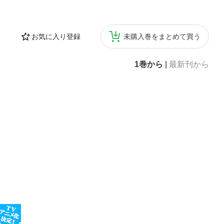
お気に入り登録
未購入巻をまとめて買う
1巻から
|
最新刊から