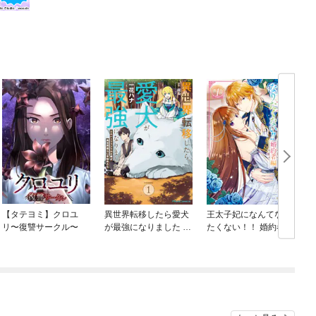
【タテヨミ】クロユ
異世界転移したら愛犬
王太子妃になんてなり
リ〜復讐サークル〜
が最強になりました ～
たくない！！ 婚約者編
シルバーフェンリルと
俺が異世界暮らしを始
めたら～ THE COMIC
ね