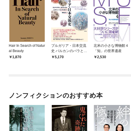
Hair In Search of Natur
ブルガリア・日本交流
北米の小さな博物館４
al Beauty
史 バルカンのバラとサ
「知」の世界遺産
クラの巡り会い
1,870
5,170
2,530
ノンフィクションのおすすめ本