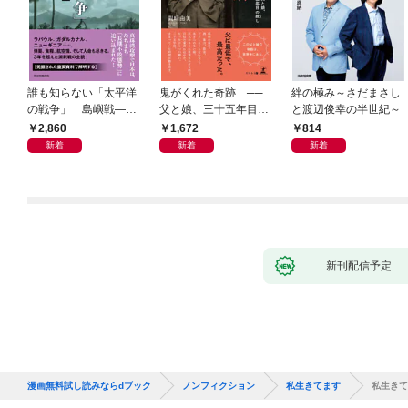
誰も知らない「太平洋
鬼がくれた奇跡 ──
絆の極み～さだまさし
の戦争」 島嶼戦――
父と娘、三十五年目の
と渡辺俊幸の半世紀～
マッカーサーとの激闘
赦し
2,860
1,672
814
の真実
新着
新着
新着
新刊配信予定
漫画無料試し読みならdブック
ノンフィクション
私生きてます
私生きて