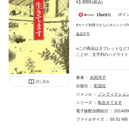
1,650
(税込)
ポイ
15
pt
獲得
dカード利用でさらにポイント+2
返品不可
※この商品はタブレットなど
ことや、文字列のハイライト
が、自らの脳外科の手術・入
れる極限の世界を自筆画30
著者
永田洋子
試し読み
出版社
彩流社
ジャンル
ノンフィクショ
シリーズ
私生きてます
電子版配信開始日
2014/09
ファイルサイズ
50.01 MB