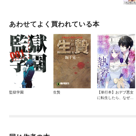
あわせてよく買われている本
監獄学園
生贄
【単行本】おデブ悪女
に転生したら、なぜか
ラスボス王子様に執着
されています