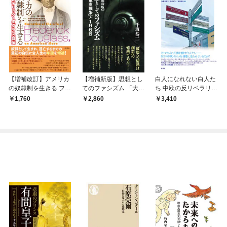
【増補改訂】アメリカ
【増補新版】思想とし
白人になれない白人た
の奴隷制を生きる フレ
てのファシズム 「大東
ち 中欧の反リベラリズ
デリック・ダグラス自
亜戦争」と１９６８
ムとレイシズム
1,760
2,860
3,410
伝