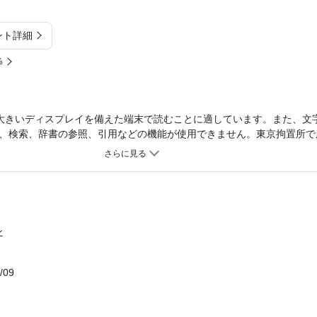
ント詳細
%
大きいディスプレイを備えた端末で読むことに適しています。また、文
、検索、辞書の参照、引用などの機能が使用できません。東京拘置所で
院、闘病のなかでの裁判、瀬戸内寂聴氏らとの交流……、鉄格子をはさ
点を交えて描く迫真のドキュメント。
ン
/09