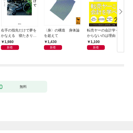
右手の指先だけで夢を
〈身〉の構造 身体論
転売ヤーの会計学～儲
かなえる 寝たきり系
を超えて
からないのは理由（わ
男子ウッディの日々
け）がある～
1,980
1,430
1,100
新着
新着
新着
無料