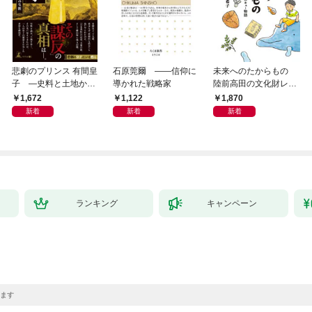
悲劇のプリンス 有間皇
石原莞爾 ――信仰に
未来へのたからもの
子 ―史料と土地から
導かれた戦略家
陸前高田の文化財レス
読み直す十九年の生涯
キュー物語
1,672
1,122
1,870
新着
新着
新着
ランキング
キャンペーン
ます